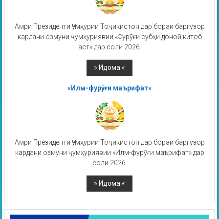
Амри Президенти Ҷумҳурии Тоҷикистон дар бораи баргузор
кардани озмуни ҷумҳуриявии «Фурӯғи субҳи доноӣ китоб
аст» дар соли 2026.
«Илм-фурӯғи маърифат»
Амри Президенти Ҷумҳурии Тоҷикистон дар бораи баргузор
кардани озмуни ҷумҳуриявии «Илм-фурӯғи маърифат» дар
соли 2026.