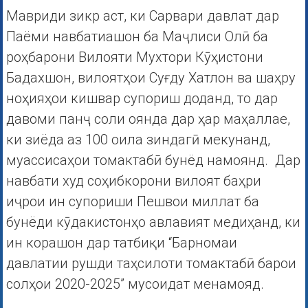
Мавриди зикр аст, ки Сарвари давлат дар
Паёми навбатиашон ба Маҷлиси Олӣ ба
роҳбарони Вилояти Мухтори Кӯҳистони
Бадахшон, вилоятҳои Суғду Хатлон ва шаҳру
ноҳияҳои кишвар супориш доданд, то дар
давоми панҷ соли оянда дар ҳар маҳаллае,
ки зиёда аз 100 оила зиндагӣ мекунанд,
муассисаҳои томактабӣ бунёд намоянд. Дар
навбати худ соҳибкорони вилоят баҳри
иҷрои ин супориши Пешвои миллат ба
бунёди кӯдакистонҳо авлавият медиҳанд, ки
ин корашон дар татбиқи “Барномаи
давлатии рушди таҳсилоти томактабӣ барои
солҳои 2020-2025” мусоидат менамояд.