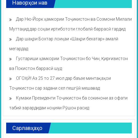
Наворҳои нав
Дар Ню-Йорк ҳамкории Тоҷикистон ва Созмони Милали
Муттаҳид дар соҳаи иртибототи глобалӣ баррасӣ гардид
Дар шаҳри Бохтар лоиҳаи «Шаҳри бехатар» амалӣ
мегардад
Густариши ҳамкории Тоҷикистон бо Чин, Қирғизистон
ва Покистон баррасӣ шуд
ОГОҲӢ! Аз 25 то 27 июл дар баъзе минтақаҳои
Тоҷикистон сар задани сел пешгӯӣ мешавад
Кумаки Президенти Тоҷикистон ба сокинони аз офати
табиӣ зарардидаи ноҳияи Рӯшон расид
Сарлавҳаҳо