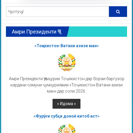
Амри Президенти ҶТ
«Тоҷикистон-Ватани азизи ман»
Амри Президенти Ҷумҳурии Тоҷикистон дар бораи баргузор
кардани озмуни ҷумҳуриявии «Тоҷикистон-Ватани азизи
ман» дар соли 2026.
«Фурӯғи субҳи доноӣ китоб аст»