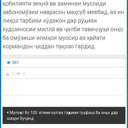
қобилияти зеҳнӣ ва заминаи мусоиди
забономӯзии наврасон маҳсуб меёбад, аз ин
лиҳоз тарбияи кӯдакон дар рӯҳияи
худшиносии миллӣ ва ҷалби таваҷҷуҳи онҳо
ба омӯзиши илмҳои муосир аз ҳайати
кормандон ҷиддан тақозо гардид.
561
0
0
Мулоқот бо 100 ятими кул ва тақдими туҳфаҳо ба онҳо дар
шаҳри Хуҷанд.