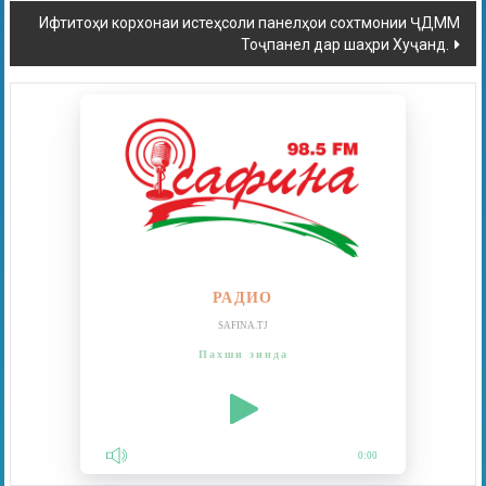
Ифтитоҳи корхонаи истеҳсоли панелҳои сохтмонии ҶДММ
Тоҷпанел дар шаҳри Хуҷанд.
РАДИО
SAFINA.TJ
Пахши зинда
0:00