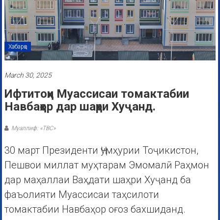
Хабарҳо
March 30, 2025
Ифтитоҳи Муассисаи томактабии
Навбаҳор дар шаҳри Хуҷанд.
Муаллиф: «ТВС»
30 март Президенти Ҷумҳурии Тоҷикистон,
Пешвои миллат муҳтарам Эмомалӣ Раҳмон
дар маҳаллаи Ваҳдати шаҳри Хуҷанд ба
фаъолияти Муассисаи таҳсилоти
томактабии Навбаҳор оғоз бахшиданд.