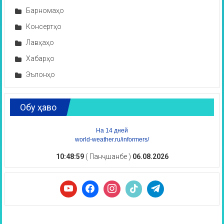
Барномаҳо
Консертҳо
Лавҳаҳо
Хабарҳо
Эълонҳо
Обу ҳаво
На 14 дней
world-weather.ru/informers/
10:49:00
( Панҷшанбе )
06.08.2026