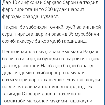
Дар 10 синфхонаи барҳаво барои ба таҳсил
фаро гирифтани то 300 кӯдак шароит
фароҳам оварда шудааст.
Таҳсил бо забонҳои тоҷикӣ, русӣ ва англисӣ
сурат гирифта, дар ин раванд 35 мураббияи
соҳибтахассус ба кор ҷалб гардиданд.
Пешвои миллат муҳтарам Эмомалӣ Раҳмон
ба сифати корҳои бунёдӣ ва шароити таҳсил
дар кӯдакистони Навбаҳор баҳои баланд
дода, иқдоми соҳибкоронро намунаи
саҳмгузорӣ дар ташаккули зеҳну тафаккури
насли ояндаи миллат унвон карданд. Ба
таъкиди Сарвари давлат таҳсилоти
томактабӣ марҳилаи муҳими ташаккули