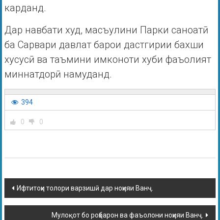
карданд.
Дар навбати худ, масъулини Парки саноатӣ
ба Сарвари давлат барои дастгирии бахши
хусусӣ ва таъмини имконоти хуби фаъолият
миннатдорӣ намуданд.
394
0
0
Ифтитоҳи толори варзишӣ дар ноҳияи Ванҷ.
Мулоқот бо роҳбарон ва фаъолони ноҳияи Ванҷ.