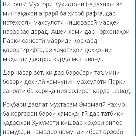
Вилояти Мухтори Кӯҳистони Бадахшон аз
минтақаҳои аграрӣ ба ҳисоб рафта, дар
истеҳсоли маҳсулоти кишоварзӣ мавқеи
назаррас дорад. Ашёи хоми дар корхонаҳои
Парки саноатӣ мавриди коркард
қароргирифта, аз хоҷагиҳои деҳқонии
маҳаллӣ дастрас карда мешаванд.
Дар назар аст, ки дар баробари таъмини
бозори дохилӣ ҳамчунин маҳсулоти Парки
саноатӣ ба хориҷа низ содирот карда шавад.
Роҳбари давлат муҳтарам Эмомалӣ Раҳмон
ба коргарон барои ҳамоҳангӣ дар татбиқи
ҳадафҳои Ҳукумати кишвар изҳори сипос
намуда, ин амалро намунаи ибрат арзёбӣ