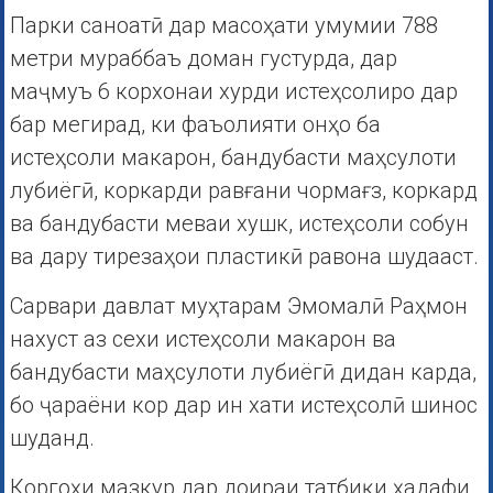
Парки саноатӣ дар масоҳати умумии 788
метри мураббаъ доман густурда, дар
маҷмуъ 6 корхонаи хурди истеҳсолиро дар
бар мегирад, ки фаъолияти онҳо ба
истеҳсоли макарон, бандубасти маҳсулоти
лубиёгӣ, коркарди равғани чормағз, коркард
ва бандубасти меваи хушк, истеҳсоли собун
ва дару тирезаҳои пластикӣ равона шудааст.
Сарвари давлат муҳтарам Эмомалӣ Раҳмон
нахуст аз сехи истеҳсоли макарон ва
бандубасти маҳсулоти лубиёгӣ дидан карда,
бо ҷараёни кор дар ин хати истеҳсолӣ шинос
шуданд.
Коргоҳи мазкур дар доираи татбиқи ҳадафи