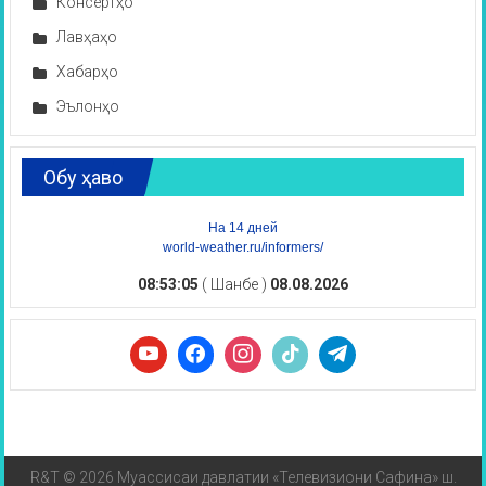
Консертҳо
Лавҳаҳо
Хабарҳо
Эълонҳо
Обу ҳаво
На 14 дней
world-weather.ru/informers/
08:53:06
( Шанбе )
08.08.2026
R&T © 2026 Муассисаи давлатии «Телевизиони Сафина» ш.