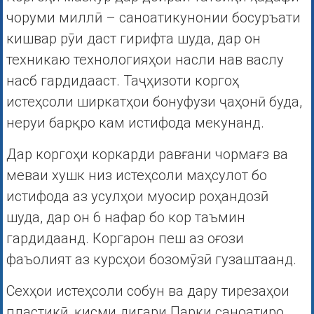
чоруми миллӣ – саноатикунонии босуръати
кишвар рӯи даст гирифта шуда, дар он
техникаю технологияҳои насли нав васлу
насб гардидааст. Таҷҳизоти коргоҳ
истеҳсоли ширкатҳои бонуфузи ҷаҳонӣ буда,
неруи барқро кам истифода мекунанд.
Дар коргоҳи коркарди равғани чормағз ва
меваи хушк низ истеҳсоли маҳсулот бо
истифода аз усулҳои муосир роҳандозӣ
шуда, дар он 6 нафар бо кор таъмин
гардидаанд. Коргарон пеш аз оғози
фаъолият аз курсҳои бозомӯзӣ гузаштаанд.
Сехҳои истеҳсоли собун ва дару тирезаҳои
пластикӣ, қисми дигари Парки саноатиро