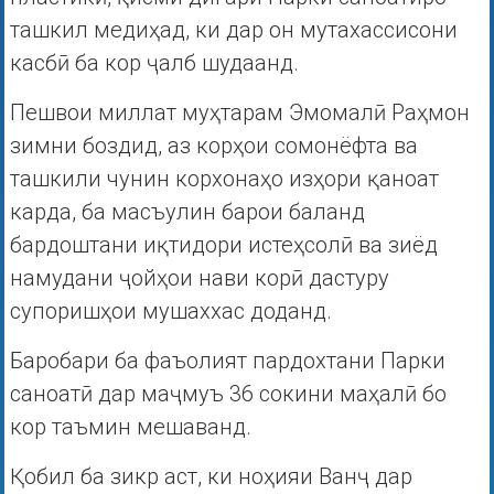
ташкил медиҳад, ки дар он мутахассисони
касбӣ ба кор ҷалб шудаанд.
Пешвои миллат муҳтарам Эмомалӣ Раҳмон
зимни боздид, аз корҳои сомонёфта ва
ташкили чунин корхонаҳо изҳори қаноат
карда, ба масъулин барои баланд
бардоштани иқтидори истеҳсолӣ ва зиёд
намудани ҷойҳои нави корӣ дастуру
супоришҳои мушаххас доданд.
Баробари ба фаъолият пардохтани Парки
саноатӣ дар маҷмуъ 36 сокини маҳалӣ бо
кор таъмин мешаванд.
Қобил ба зикр аст, ки ноҳияи Ванҷ дар