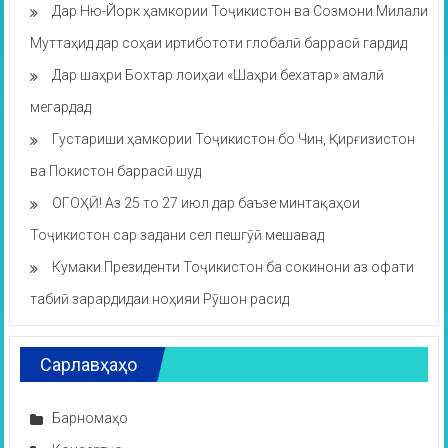
Дар Ню-Йорк ҳамкории Тоҷикистон ва Созмони Милали
Муттаҳид дар соҳаи иртибототи глобалӣ баррасӣ гардид
Дар шаҳри Бохтар лоиҳаи «Шаҳри бехатар» амалӣ
мегардад
Густариши ҳамкории Тоҷикистон бо Чин, Қирғизистон
ва Покистон баррасӣ шуд
ОГОҲӢ! Аз 25 то 27 июл дар баъзе минтақаҳои
Тоҷикистон сар задани сел пешгӯӣ мешавад
Кумаки Президенти Тоҷикистон ба сокинони аз офати
табиӣ зарардидаи ноҳияи Рӯшон расид
Сарлавҳаҳо
Барномаҳо