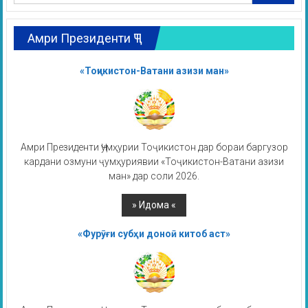
Амри Президенти ҶТ
«Тоҷикистон-Ватани азизи ман»
Амри Президенти Ҷумҳурии Тоҷикистон дар бораи баргузор
кардани озмуни ҷумҳуриявии «Тоҷикистон-Ватани азизи
ман» дар соли 2026.
«Фурӯғи субҳи доноӣ китоб аст»