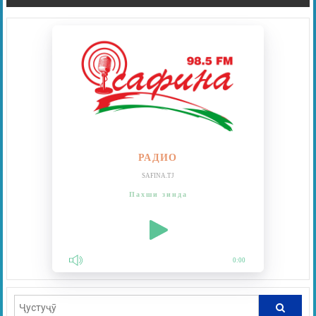
РАДИО
SAFINA.TJ
Пахши зинда
0:00