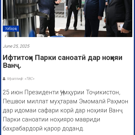
Хабарҳо
June 25, 2025
Ифтитоҳи Парки саноатӣ дар ноҳияи
Ванҷ.
Муаллиф: «ТВС»
25 июн Президенти Ҷумҳурии Тоҷикистон,
Пешвои миллат муҳтарам Эмомалӣ Раҳмон
дар идомаи сафари корӣ дар ноҳияи Ванҷ
Парки саноатии ноҳияро мавриди
баҳрабардорӣ қарор доданд.