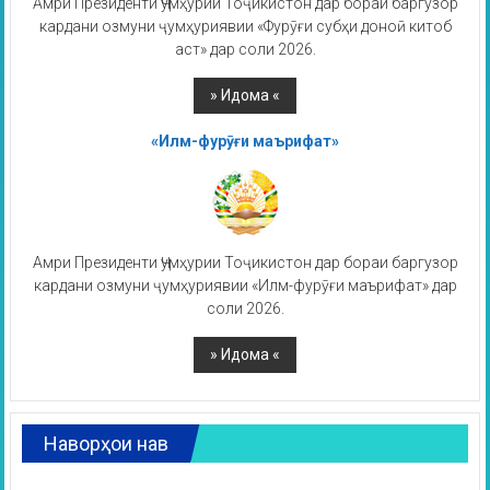
Амри Президенти Ҷумҳурии Тоҷикистон дар бораи баргузор
кардани озмуни ҷумҳуриявии «Фурӯғи субҳи доноӣ китоб
аст» дар соли 2026.
«Илм-фурӯғи маърифат»
Амри Президенти Ҷумҳурии Тоҷикистон дар бораи баргузор
кардани озмуни ҷумҳуриявии «Илм-фурӯғи маърифат» дар
соли 2026.
Наворҳои нав