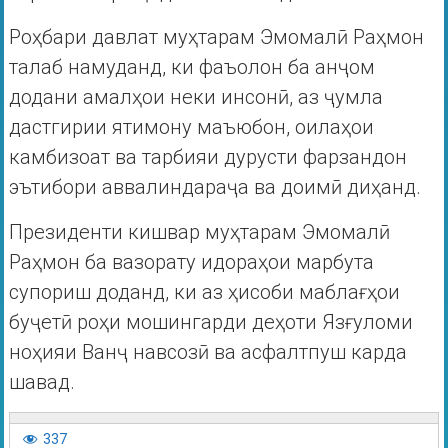
Роҳбари давлат муҳтарам Эмомалӣ Раҳмон
талаб намуданд, ки фаъолон ба анҷом
додани амалҳои неки инсонӣ, аз ҷумла
дастгирии ятимону маъюбон, оилаҳои
камбизоат ва тарбияи дурусти фарзандон
эътибори аввалиндараҷа ва доимӣ диҳанд.
Президенти кишвар муҳтарам Эмомалӣ
Раҳмон ба вазорату идораҳои марбута
супориш доданд, ки аз ҳисоби маблағҳои
буҷетӣ роҳи мошингарди деҳоти Язғуломи
ноҳияи Ванҷ навсозӣ ва асфалтпуш карда
шавад.
337