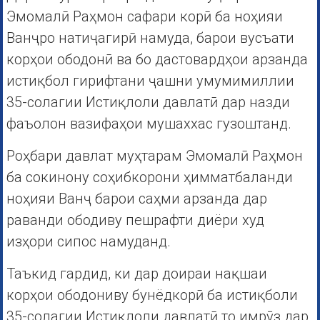
Эмомалӣ Раҳмон сафари корӣ ба ноҳияи
Ванҷро натиҷагирӣ намуда, барои вусъати
корҳои ободонӣ ва бо дастовардҳои арзанда
истиқбол гирифтани ҷашни умумимиллии
35-солагии Истиқлоли давлатӣ дар назди
фаъолон вазифаҳои мушаххас гузоштанд.
Роҳбари давлат муҳтарам Эмомалӣ Раҳмон
ба сокинону соҳибкорони ҳимматбаланди
ноҳияи Ванҷ барои саҳми арзанда дар
раванди ободиву пешрафти диёри худ
изҳори сипос намуданд.
Таъкид гардид, ки дар доираи нақшаи
корҳои ободониву бунёдкорӣ ба истиқболи
35-солагии Истиқлоли давлатӣ то имрӯз дар