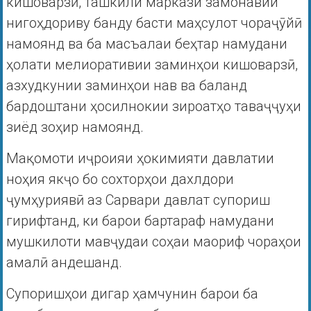
кишоварзӣ, ташкили маркази замонавии
нигоҳдориву банду басти маҳсулот чораҷӯйӣ
намоянд ва ба масъалаи беҳтар намудани
ҳолати мелиоративии заминҳои кишоварзӣ,
азхудкунии заминҳои нав ва баланд
бардоштани ҳосилнокии зироатҳо таваҷҷуҳи
зиёд зоҳир намоянд.
Мақомоти иҷроияи ҳокимияти давлатии
ноҳия якҷо бо сохторҳои дахлдори
ҷумҳуриявӣ аз Сарвари давлат супориш
гирифтанд, ки барои бартараф намудани
мушкилоти мавҷудаи соҳаи маориф чораҳои
амалӣ андешанд.
Супоришҳои дигар ҳамчунин барои ба