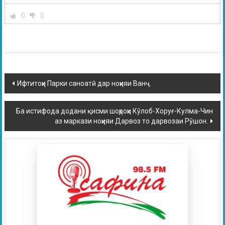
0
0
Ифтитоҳи Парки саноатӣ дар ноҳияи Ванҷ.
Ба истифода додани қисми шоҳроҳи Кӯлоб-Хоруғ-Кулма-Чин
аз маркази ноҳияи Дарвоз то дарвозаи Рӯшон.