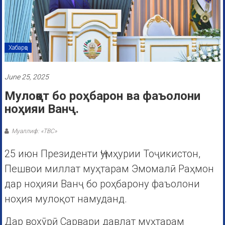
Хабарҳо
June 25, 2025
Мулоқот бо роҳбарон ва фаъолони
ноҳияи Ванҷ.
Муаллиф: «ТВС»
25 июн Президенти Ҷумҳурии Тоҷикистон,
Пешвои миллат муҳтарам Эмомалӣ Раҳмон
дар ноҳияи Ванҷ бо роҳбарону фаъолони
ноҳия мулоқот намуданд.
Дар вохӯрӣ Сарвари давлат муҳтарам