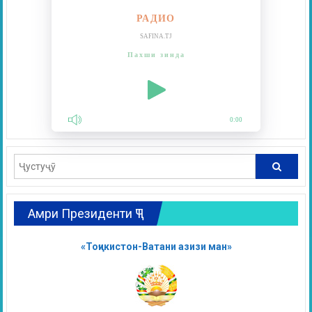
РАДИО
SAFINA.TJ
Пахши зинда
0:00
Амри Президенти ҶТ
«Тоҷикистон-Ватани азизи ман»