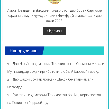
Амри Президенти Ҷумҳурии Тоҷикистон дар бораи баргузор
кардани озмуни ҷумҳуриявии «Илм-фурӯғи маърифат» дар
соли 2026.
Наворҳои нав
Дар Ню-Йорк ҳамкории Тоҷикистон ва Созмони Милали
Муттаҳид дар соҳаи иртибототи глобалӣ баррасӣ гардид
Дар шаҳри Бохтар лоиҳаи «Шаҳри бехатар» амалӣ
мегардад
Густариши ҳамкории Тоҷикистон бо Чин, Қирғизистон
ва Покистон баррасӣ шуд