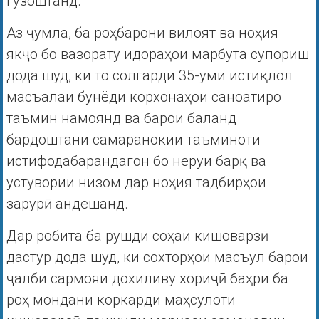
гузоштанд.
Аз ҷумла, ба роҳбарони вилоят ва ноҳия
якҷо бо вазорату идораҳои марбута супориш
дода шуд, ки то солгарди 35-уми истиқлол
масъалаи бунёди корхонаҳои саноатиро
таъмин намоянд ва барои баланд
бардоштани самаранокии таъминоти
истифодабарандагон бо неруи барқ ва
устувории низом дар ноҳия тадбирҳои
зарурӣ андешанд.
Дар робита ба рушди соҳаи кишоварзӣ
дастур дода шуд, ки сохторҳои масъул барои
ҷалби сармояи дохиливу хориҷӣ баҳри ба
роҳ мондани коркарди маҳсулоти