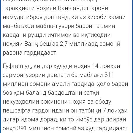
тараққиёти ноҳияи Ванҷ андешаронӣ
намуда, иброз доштанд, ки аз ҳисоби ҳамаи
манбаъҳои маблағгузорӣ барои таъмин
кардани рушди иҷтимоӣ ва иқтисодии
ноҳияи Ванҷ беш аз 2,7 миллиард сомонӣ
равона гардидааст.
Гуфта шуд, ки дар ҳудуди ноҳия 14 лоиҳаи
сармоягузории давлатӣ ба маблағи 311
миллион сомонӣ амалӣ гардида, ҳоло барои
боз ҳам баланд бардоштани сатҳи
некуаҳволии сокинони ноҳия ва ободу
пешрафта гардонидани он татбиқи 7 лоиҳаи
дигар идома дорад, ки то имрӯз дар доираи
онҳо 391 миллион сомонӣ аз худ гардидааст.