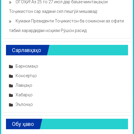
ОГОҲӢ! Аз 25 то 27 июл дар баъзе минтақаҳои
Тоҷикистон сар задани сел пешгӯӣ мешавад
Кумаки Президенти Тоҷикистон ба сокинони аз офати
табиӣ зарардидаи ноҳияи Рӯшон расид
Сарлавҳаҳо
Барномаҳо
Консертҳо
Лавҳаҳо
Хабарҳо
Эълонҳо
Обу ҳаво