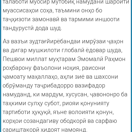
талаботи муосир мутобиқ намудани шароити
муассисаҳои соҳа, таъмини онҳо бо
таҷҳизоти замонавӣ ва тармими иншооти
тандурустӣ дода шуд.
Аз вазъи зудтағйирёбандаи имрӯзаи ҷаҳон
ва дигар мушкилоти глобалӣ ёдовар шуда,
Пешвои миллат муҳтарам Эмомалӣ Раҳмон
роҳбарону фаъолони ноҳия, раисони
ҷамоату маҳаллаҳо, аҳли зиё ва шахсони
обрӯманду таҷрибадорро вазифадор
намуданд, ки мардум, хусусан, ҷавононро ба
таҳкими сулҳу субот, риояи қонунияту
тартиботи ҳуқуқӣ, яъне волоияти қонун,
корҳои созандагиву ободкорӣ ва сарфаю
сариштакорӣ ҳидоят намоянд.