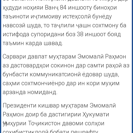
ҳудуди ноҳияи Ванҷ 84 иншооту биноҳои
таъиноти иҷтимоиву истеҳсолӣ бунёду
навсозӣ шуда, то таҷлили ҷашн сохтмону ба
истифода супоридани боз 38 иншоот бояд
таъмин карда шавад.
Сарвари давлат муҳтарам Эмомалӣ Раҳмон
аз дастовардҳои сокинон дар самти раҳоӣ аз
бунбасти коммуникатсионӣ ёдовар шуда,
саҳми сохтмончиёнро дар ин кори муҳим
арзанда номиданд.
Президенти кишвар муҳтарам Эмомалӣ
Раҳмон доир ба дастигирии Ҳукумати
Ҷумҳурии Тоҷикистон давоми солҳои
соҳибистиқлолӣ бобати пешрафту