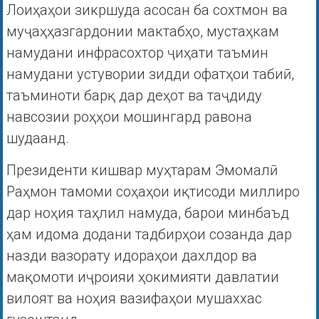
Лоиҳаҳои зикршуда асосан ба сохтмон ва
муҷаҳҳазгардонии мактабҳо, мустаҳкам
намудани инфрасохтор ҷиҳати таъмин
намудани устувории зидди офатҳои табиӣ,
таъминоти барқ дар деҳот ва таҷдиду
навсозии роҳҳои мошингард равона
шудаанд.
Президенти кишвар муҳтарам Эмомалӣ
Раҳмон тамоми соҳаҳои иқтисоди миллиро
дар ноҳия таҳлил намуда, барои минбаъд
ҳам идома додани тадбирҳои созанда дар
назди вазорату идораҳои дахлдор ва
мақомоти иҷроияи ҳокимияти давлатии
вилоят ва ноҳия вазифаҳои мушаххас