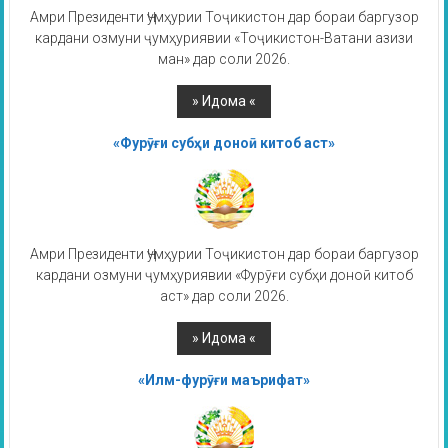
Амри Президенти Ҷумҳурии Тоҷикистон дар бораи баргузор
кардани озмуни ҷумҳуриявии «Тоҷикистон-Ватани азизи
ман» дар соли 2026.
«Фурӯғи субҳи доноӣ китоб аст»
Амри Президенти Ҷумҳурии Тоҷикистон дар бораи баргузор
кардани озмуни ҷумҳуриявии «Фурӯғи субҳи доноӣ китоб
аст» дар соли 2026.
«Илм-фурӯғи маърифат»