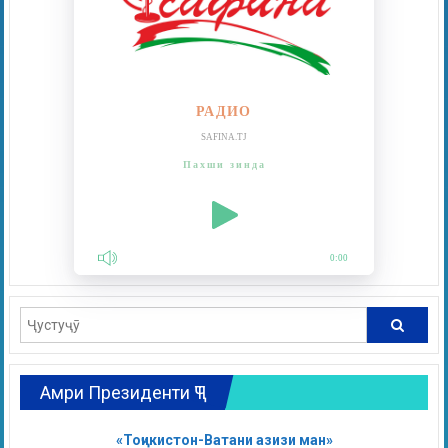
РАДИО
SAFINA.TJ
Пахши зинда
0:00
Амри Президенти ҶТ
«Тоҷикистон-Ватани азизи ман»