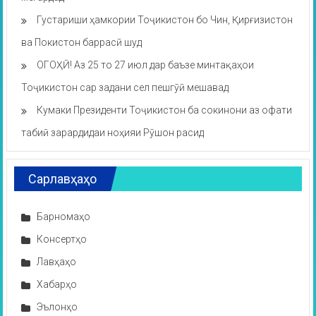
Густариши ҳамкории Тоҷикистон бо Чин, Қирғизистон
ва Покистон баррасӣ шуд
ОГОҲӢ! Аз 25 то 27 июл дар баъзе минтақаҳои
Тоҷикистон сар задани сел пешгӯӣ мешавад
Кумаки Президенти Тоҷикистон ба сокинони аз офати
табиӣ зарардидаи ноҳияи Рӯшон расид
Сарлавҳаҳо
Барномаҳо
Консертҳо
Лавҳаҳо
Хабарҳо
Эълонҳо