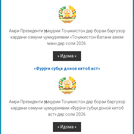
Амри Президенти Ҷумҳурии Тоҷикистон дар бораи баргузор
кардани озмуни ҷумҳуриявии «Тоҷикистон-Ватани азизи
ман» дар соли 2026.
«Фурӯғи субҳи доноӣ китоб аст»
Амри Президенти Ҷумҳурии Тоҷикистон дар бораи баргузор
кардани озмуни ҷумҳуриявии «Фурӯғи субҳи доноӣ китоб
аст» дар соли 2026.