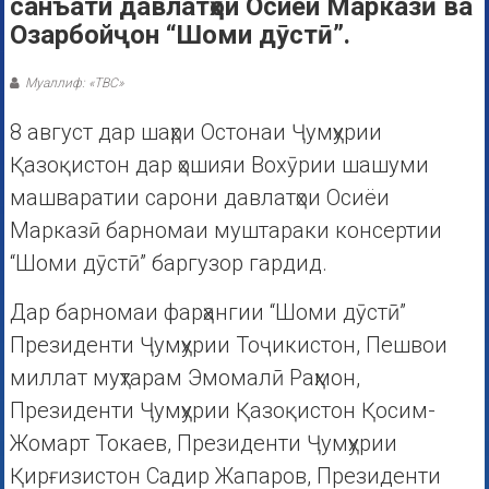
санъати давлатҳои Осиёи Марказӣ ва
Озарбойҷон “Шоми дӯстӣ”.
Муаллиф: «ТВС»
8 август дар шаҳри Остонаи Ҷумҳурии
Қазоқистон дар ҳошияи Вохӯрии шашуми
машваратии сарони давлатҳои Осиёи
Марказӣ барномаи муштараки консертии
“Шоми дӯстӣ” баргузор гардид.
Дар барномаи фарҳангии “Шоми дӯстӣ”
Президенти Ҷумҳурии Тоҷикистон, Пешвои
миллат муҳтарам Эмомалӣ Раҳмон,
Президенти Ҷумҳурии Қазоқистон Қосим-
Жомарт Токаев, Президенти Ҷумҳурии
Қирғизистон Садир Жапаров, Президенти