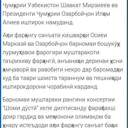
Ҷумҳурии Узбекистон Шавкат Мирзиёев ва
Президенти Ҷумҳурии Озарбойҷон Илҳом
Алиев иштирок намуданд.
Аҳли фарҳангу санъати кишварҳои Осиёи
Марказӣ ва Озарбойҷон барномаи бошукӯҳу
пурмуҳтавои фарогири муштаракоти
таърихиву фарҳангӣ, анъанаҳои деринаи ҳусни
ҳамҷаворӣ ва равобити некро дар баромадҳои
худ ба таври шоиста тараннум ва пешниҳоди
иштирокдорони чорабинӣ карданд.
Барномаи муштараки рангини консертии
“Шоми дӯстӣ” хеле дилписанду фараҳбахш
доир гардид ва меҳмонони олимақом ба
ҳунару истеъдоди аҳли фарҳангу санъат баҳои