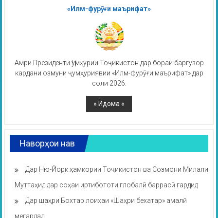
«Илм-фурӯғи маърифат»
Амри Президенти Ҷумҳурии Тоҷикистон дар бораи баргузор
кардани озмуни ҷумҳуриявии «Илм-фурӯғи маърифат» дар
соли 2026.
Наворҳои нав
Дар Ню-Йорк ҳамкории Тоҷикистон ва Созмони Милали
Муттаҳид дар соҳаи иртибототи глобалӣ баррасӣ гардид
Дар шаҳри Бохтар лоиҳаи «Шаҳри бехатар» амалӣ
мегардад