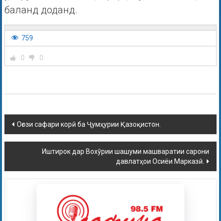
баланд доданд.
759
0
0
Оғози сафари корӣ ба Ҷумҳурии Қазоқистон.
Иштирок дар Вохӯрии шашуми машваратии сарони
давлатҳои Осиёи Марказӣ.