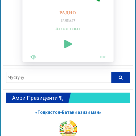
РАДИО
SAFINA.TJ
Пахши зинда
0:00
Амри Президенти ҶТ
«Тоҷикистон-Ватани азизи ман»