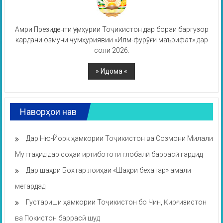
Амри Президенти Ҷумҳурии Тоҷикистон дар бораи баргузор
кардани озмуни ҷумҳуриявии «Илм-фурӯғи маърифат» дар
соли 2026.
Наворҳои нав
Дар Ню-Йорк ҳамкории Тоҷикистон ва Созмони Милали
Муттаҳид дар соҳаи иртибототи глобалӣ баррасӣ гардид
Дар шаҳри Бохтар лоиҳаи «Шаҳри бехатар» амалӣ
мегардад
Густариши ҳамкории Тоҷикистон бо Чин, Қирғизистон
ва Покистон баррасӣ шуд