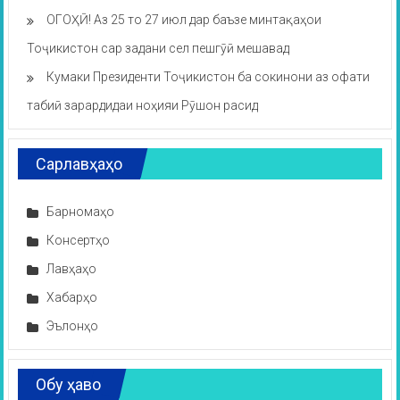
ОГОҲӢ! Аз 25 то 27 июл дар баъзе минтақаҳои
Тоҷикистон сар задани сел пешгӯӣ мешавад
Кумаки Президенти Тоҷикистон ба сокинони аз офати
табиӣ зарардидаи ноҳияи Рӯшон расид
Сарлавҳаҳо
Барномаҳо
Консертҳо
Лавҳаҳо
Хабарҳо
Эълонҳо
Обу ҳаво