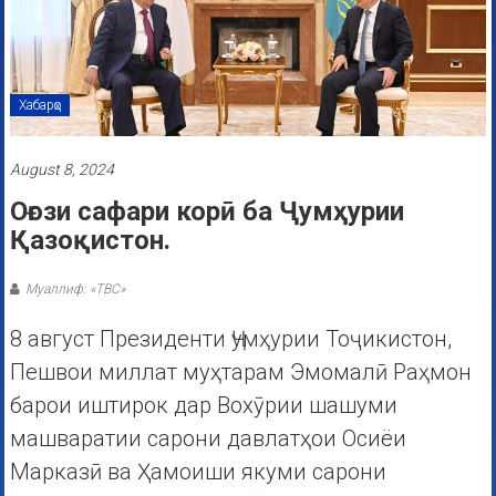
Хабарҳо
August 8, 2024
Оғози сафари корӣ ба Ҷумҳурии
Қазоқистон.
Муаллиф: «ТВС»
8 август Президенти Ҷумҳурии Тоҷикистон,
Пешвои миллат муҳтарам Эмомалӣ Раҳмон
барои иштирок дар Вохӯрии шашуми
машваратии сарони давлатҳои Осиёи
Марказӣ ва Ҳамоиши якуми сарони