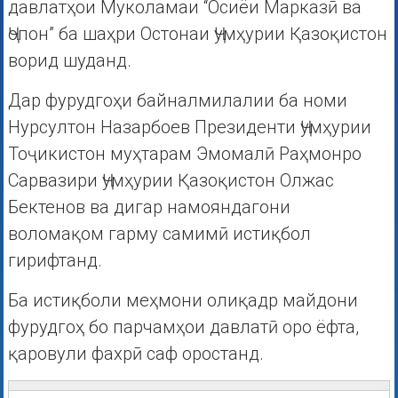
давлатҳои Муколамаи “Осиёи Марказӣ ва
Ҷопон” ба шаҳри Остонаи Ҷумҳурии Қазоқистон
ворид шуданд.
Дар фурудгоҳи байналмилалии ба номи
Нурсултон Назарбоев Президенти Ҷумҳурии
Тоҷикистон муҳтарам Эмомалӣ Раҳмонро
Сарвазири Ҷумҳурии Қазоқистон Олжас
Бектенов ва дигар намояндагони
воломақом гарму самимӣ истиқбол
гирифтанд.
Ба истиқболи меҳмони олиқадр майдони
фурудгоҳ бо парчамҳои давлатӣ оро ёфта,
қаровули фахрӣ саф оростанд.