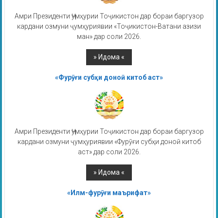
Амри Президенти Ҷумҳурии Тоҷикистон дар бораи баргузор
кардани озмуни ҷумҳуриявии «Тоҷикистон-Ватани азизи
ман» дар соли 2026.
«Фурӯғи субҳи доноӣ китоб аст»
Амри Президенти Ҷумҳурии Тоҷикистон дар бораи баргузор
кардани озмуни ҷумҳуриявии «Фурӯғи субҳи доноӣ китоб
аст» дар соли 2026.
«Илм-фурӯғи маърифат»