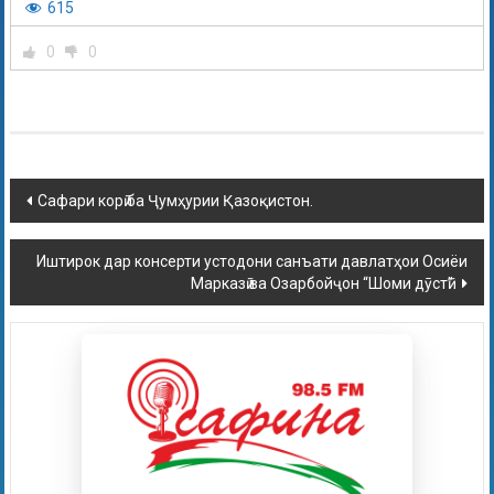
615
0
0
Сафари корӣ ба Ҷумҳурии Қазоқистон.
Иштирок дар консерти устодони санъати давлатҳои Осиёи
Марказӣ ва Озарбойҷон “Шоми дӯстӣ”.