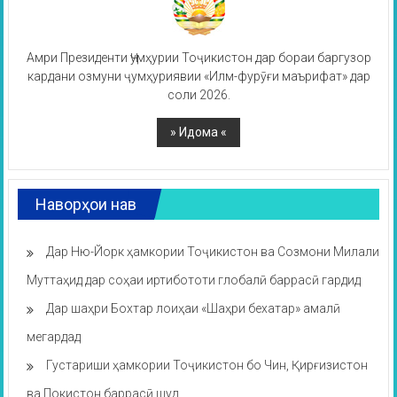
Амри Президенти Ҷумҳурии Тоҷикистон дар бораи баргузор
кардани озмуни ҷумҳуриявии «Илм-фурӯғи маърифат» дар
соли 2026.
Наворҳои нав
Дар Ню-Йорк ҳамкории Тоҷикистон ва Созмони Милали
Муттаҳид дар соҳаи иртибототи глобалӣ баррасӣ гардид
Дар шаҳри Бохтар лоиҳаи «Шаҳри бехатар» амалӣ
мегардад
Густариши ҳамкории Тоҷикистон бо Чин, Қирғизистон
ва Покистон баррасӣ шуд