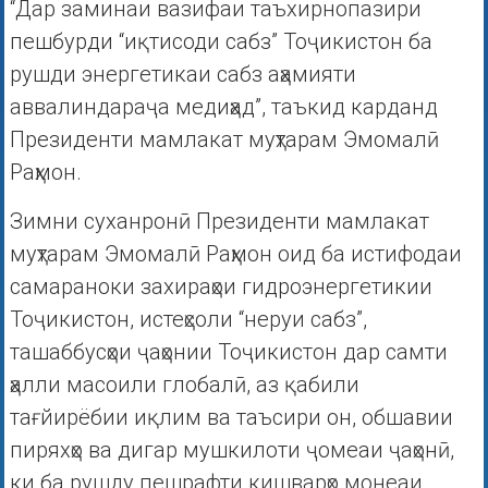
“Дар заминаи вазифаи таъхирнопазири
пешбурди “иқтисоди сабз” Тоҷикистон ба
рушди энергетикаи сабз аҳамияти
аввалиндараҷа медиҳад”, таъкид карданд
Президенти мамлакат муҳтарам Эмомалӣ
Раҳмон.
Зимни суханронӣ Президенти мамлакат
муҳтарам Эмомалӣ Раҳмон оид ба истифодаи
самараноки захираҳои гидроэнергетикии
Тоҷикистон, истеҳсоли “неруи сабз”,
ташаббусҳои ҷаҳонии Тоҷикистон дар самти
ҳалли масоили глобалӣ, аз қабили
тағйирёбии иқлим ва таъсири он, обшавии
пиряхҳо ва дигар мушкилоти ҷомеаи ҷаҳонӣ,
ки ба рушду пешрафти кишварҳо монеаи