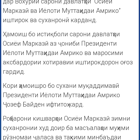
дар Вохӯрии сарони давлатҳои “Осиёи
Марказӣ ва Иёлоти Муттаҳидаи Амрико”
иштирок ва суханронӣ карданд.
Ҳамоиш бо истиқболи сарони давлатҳои
Осиёи Марказӣ аз ҷониби Президенти
Иёлоти Муттаҳидаи Амрико ва маросими
аксбардории хотиравии иштирокдорон оғоз
гардид.
Кори ҳамоишро бо сухани муқаддимавӣ
Президенти Иёлоти Муттаҳидаи Амрико
Ҷозеф Байден ифтитоҳ кард.
Роҳбарони кишварҳои Осиёи Марказӣ зимни
суханронии худ доир ба масъалаҳои муҳими
рӯзномаи ҷаласа ва таҳкими минбаъдаи