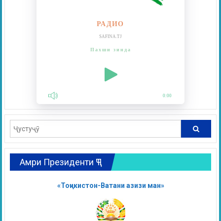
РАДИО
SAFINA.TJ
Пахши зинда
0:00
Амри Президенти ҶТ
«Тоҷикистон-Ватани азизи ман»