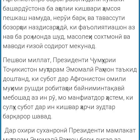
башардӯстона ба аҳолии кишвари ҳамсоя
пешкаш намуда, нерӯи барқ ва тавассути
бозорҳои наздисарҳадӣ, ки фаъолиятиашон аз
нав ба роҳ монда шуд, масолеҳи сохтмонӣ ва
маводи ғизоӣ содирот мекунад.
Пешвои миллат, Президенти Ҷумҳурии
Тоҷикистон муҳтарам Эмомалӣ Раҳмон таъкид
доштанд, ки субот дар Афғонистон омили
муҳими рушди робитаҳои байниминтақавӣ
мебошад аз ин рӯ, мо манфиатдор ҳастем, ки
сулҳу субот дар ин кишвар ҳарчи зудтар
барқарор шавад.
Дар охири суханронӣ Президенти мамлакат
муҳтарам Эмомалӣ Раҳмон бори дигар аз