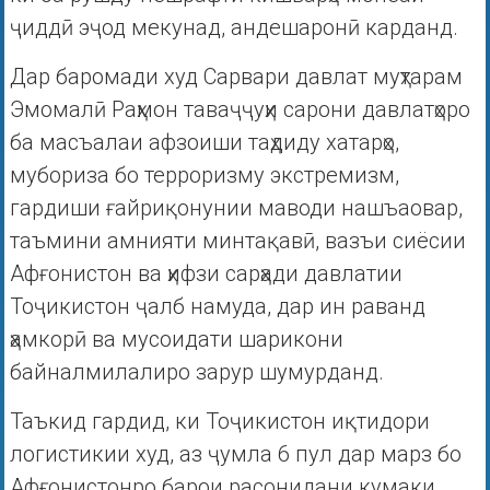
ҷиддӣ эҷод мекунад, андешаронӣ карданд.
Дар баромади худ Сарвари давлат муҳтарам
Эмомалӣ Раҳмон таваҷҷуҳи сарони давлатҳоро
ба масъалаи афзоиши таҳдиду хатарҳо,
мубориза бо терроризму экстремизм,
гардиши ғайриқонунии маводи нашъаовар,
таъмини амнияти минтақавӣ, вазъи сиёсии
Афғонистон ва ҳифзи сарҳади давлатии
Тоҷикистон ҷалб намуда, дар ин раванд
ҳамкорӣ ва мусоидати шарикони
байналмилалиро зарур шумурданд.
Таъкид гардид, ки Тоҷикистон иқтидори
логистикии худ, аз ҷумла 6 пул дар марз бо
Афғонистонро барои расонидани кумаки