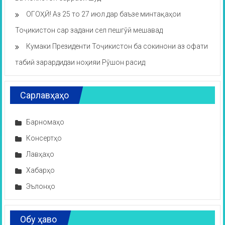
ОГОҲӢ! Аз 25 то 27 июл дар баъзе минтақаҳои
Тоҷикистон сар задани сел пешгӯӣ мешавад
Кумаки Президенти Тоҷикистон ба сокинони аз офати
табиӣ зарардидаи ноҳияи Рӯшон расид
Сарлавҳаҳо
Барномаҳо
Консертҳо
Лавҳаҳо
Хабарҳо
Эълонҳо
Обу ҳаво