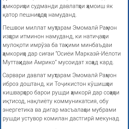
ҳамкориҳои судманди давлатҳои ҳамоиш як
қатор пешниҳодҳо намуданд.
Пешвои миллат муҳтарам Эмомалӣ Раҳмон
изҳори итминон намуданд, ки натиҷаҳои
мулоқоти имрӯза ба таҳкими минбаъдаи
ҳамкориҳо дар сиғаи “Осиёи Марказӣ-Иёлоти
Муттаҳидаи Амрико” мусоидат хоҳад кард.
Сарвари давлат муҳтарам Эмомалӣ Раҳмон
иброз доштанд, ки Тоҷикистон кӯшишҳои
кишварҳоро барои рушди ҳамкорӣ дар соҳаҳои
иқтисод, нақлиёту коммуникатсия, обу
энергетика ва дигар масъалаҳои мубрами
рушди устувор комилан дастгирӣ мекунад.