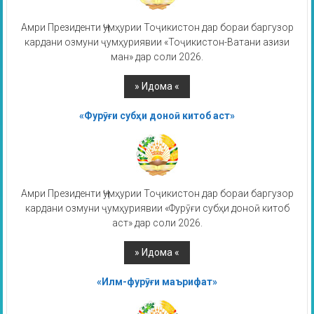
Амри Президенти Ҷумҳурии Тоҷикистон дар бораи баргузор
кардани озмуни ҷумҳуриявии «Тоҷикистон-Ватани азизи
ман» дар соли 2026.
«Фурӯғи субҳи доноӣ китоб аст»
Амри Президенти Ҷумҳурии Тоҷикистон дар бораи баргузор
кардани озмуни ҷумҳуриявии «Фурӯғи субҳи доноӣ китоб
аст» дар соли 2026.
«Илм-фурӯғи маърифат»