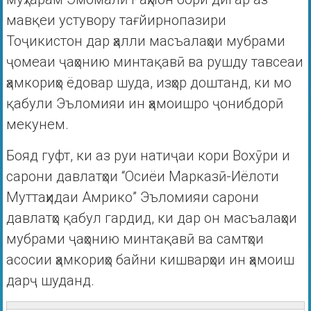
мавқеи устувору тағйирнопазири
Тоҷикистон дар ҳалли масъалаҳои мубрами
ҷомеаи ҷаҳонию минтақавӣ ва рушду тавсеаи
ҳамкориҳо ёдовар шуда, изҳор доштанд, ки мо
қабули Эъломияи ин ҳамоишро ҷонибдорӣ
мекунем.
Бояд гуфт, ки аз руи натиҷаи кори Вохӯри и
сарони давлатҳои “Осиёи Марказӣ-Иёлоти
Муттаҳидаи Амрико” Эъломияи сарони
давлатҳо қабул гардид, ки дар он масъалаҳои
мубрами ҷаҳонию минтақавӣ ва самтҳои
асосии ҳамкориҳо байни кишварҳои ин ҳамоиш
дарҷ шуданд.