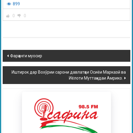
899
0
0
Фарҳанги муосир
Иштирок дар Вохӯрии сарони давлатҳои Осиёи Марказӣ ва
Иёлоти Муттаҳидаи Амрико.