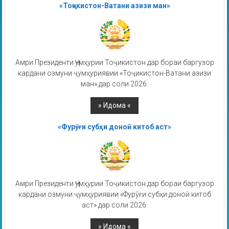
«Тоҷикистон-Ватани азизи ман»
Амри Президенти Ҷумҳурии Тоҷикистон дар бораи баргузор
кардани озмуни ҷумҳуриявии «Тоҷикистон-Ватани азизи
ман» дар соли 2026.
«Фурӯғи субҳи доноӣ китоб аст»
Амри Президенти Ҷумҳурии Тоҷикистон дар бораи баргузор
кардани озмуни ҷумҳуриявии «Фурӯғи субҳи доноӣ китоб
аст» дар соли 2026.