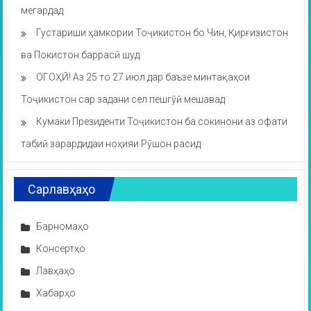
мегардад
Густариши ҳамкории Тоҷикистон бо Чин, Қирғизистон
ва Покистон баррасӣ шуд
ОГОҲӢ! Аз 25 то 27 июл дар баъзе минтақаҳои
Тоҷикистон сар задани сел пешгӯӣ мешавад
Кумаки Президенти Тоҷикистон ба сокинони аз офати
табиӣ зарардидаи ноҳияи Рӯшон расид
Сарлавҳаҳо
Барномаҳо
Консертҳо
Лавҳаҳо
Хабарҳо