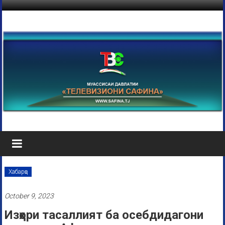
Хабарҳо
October 9, 2023
Изҳори тасаллият ба осебдидагони