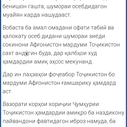
бенишон гашта, шумораи осебдидагон
муайян карда нашудааст.
Вобаста ба амал омадани офати табиӣ ва
ҳалокату осеб дидани шумораи зиёди
сокинони Афғонистон мардуми Тоҷикистон
сахт андӯҳгин буда, дар қалбҳои худ
ҳамдардии амиқ эҳсос мекунанд.
Дар ин лаҳзаҳои фоҷеабор Тоҷикистон бо
мардуми Афғонистон ғамшарику ҳамдард
аст.
Вазорати корҳои хориҷии Ҷумҳурии
Тоҷикистон ҳамдардии амиқро ба наздикону
пайвандони фавтидагон иброз намуда, ба