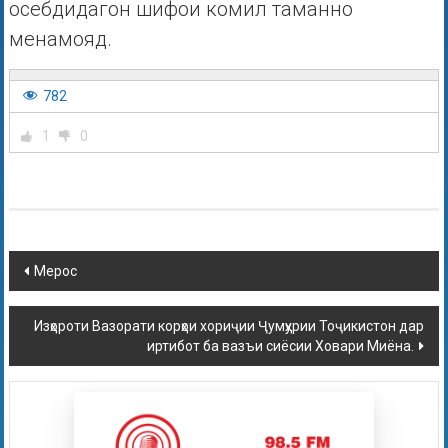
осебдидагон шифои комил таманно
менамояд.
782
1
0
Мерос
Изҳороти Вазорати корҳои хориҷии Ҷумҳурии Тоҷикистон дар
иртибот ба вазъи сиёсии Ховари Миёна.