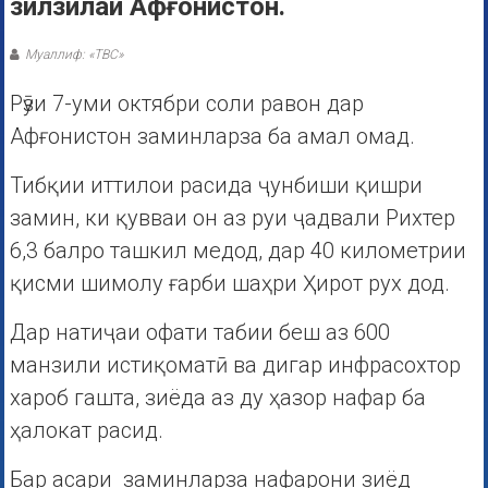
зилзилаи Афғонистон.
Муаллиф: «ТВС»
Рӯзи 7-уми октябри соли равон дар
Афғонистон заминларза ба амал омад.
Тибқии иттилои расида ҷунбиши қишри
замин, ки қувваи он аз руи ҷадвали Рихтер
6,3 балро ташкил медод, дар 40 километрии
қисми шимолу ғарби шаҳри Ҳирот рух дод.
Дар натиҷаи офати табии беш аз 600
манзили истиқоматӣ ва дигар инфрасохтор
хароб гашта, зиёда аз ду ҳазор нафар ба
ҳалокат расид.
Бар асари заминларза нафарони зиёд