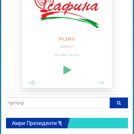
РАДИО
SAFINA.TJ
Пахши зинда
0:00
Амри Президенти ҶТ