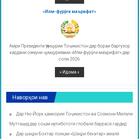
«Илм-фурӯғи маърифат»
Амри Президенти Ҷумҳурии Тоҷикистон дар бораи баргузор
кардани озмуни ҷумҳуриявии «Илм-фурӯғи маърифат» дар
соли 2026.
Наворҳои нав
Дар Ню-Йорк ҳамкории Тоҷикистон ва Созмони Милали
Муттаҳид дар соҳаи иртибототи глобалӣ баррасӣ гардид
Дар шаҳри Бохтар лоиҳаи «Шаҳри бехатар» амалӣ