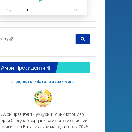
0:00
Амри Президенти ҶТ
«Тоҷикистон-Ватани азизи ман»
Амри Президенти Ҷумҳурии Тоҷикистон дар
ораи баргузор кардани озмуни ҷумҳуриявии
Тоҷикистон-Ватани азизи ман» дар соли 2026.