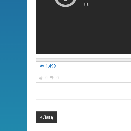
1,499
0
0
Лавҳа