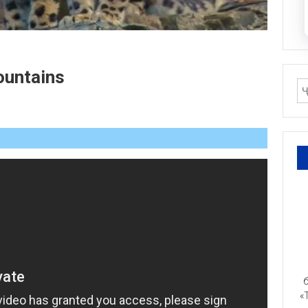
ountains
б
«