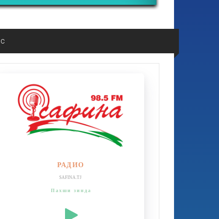
ос
РАДИО
SAFINA.TJ
Пахши зинда