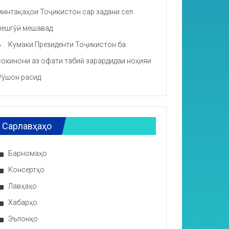
минтақаҳои Тоҷикистон сар задани сел
пешгӯӣ мешавад
Кумаки Президенти Тоҷикистон ба
сокинони аз офати табиӣ зарардидаи ноҳияи
Рӯшон расид
Сарлавҳаҳо
Барномаҳо
Консертҳо
Лавҳаҳо
Хабарҳо
Эълонҳо