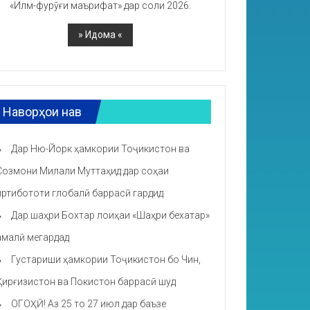
«Илм-фурӯғи маърифат» дар соли 2026.
Наворҳои нав
Дар Ню-Йорк ҳамкории Тоҷикистон ва
Созмони Милали Муттаҳид дар соҳаи
иртибототи глобалӣ баррасӣ гардид
Дар шаҳри Бохтар лоиҳаи «Шаҳри бехатар»
амалӣ мегардад
Густариши ҳамкории Тоҷикистон бо Чин,
Қирғизистон ва Покистон баррасӣ шуд
ОГОҲӢ! Аз 25 то 27 июл дар баъзе