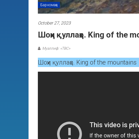
Барномаҳо
October 27, 2023
Шоҳи қуллаҳо. King of the m
Муаллиф: «ТВС»
Шоҳи қуллаҳо. King of the mountains