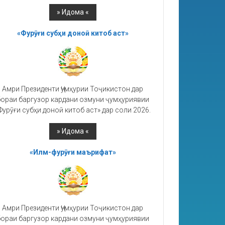
«Фурӯғи субҳи доноӣ китоб аст»
Амри Президенти Ҷумҳурии Тоҷикистон дар
ораи баргузор кардани озмуни ҷумҳуриявии
Фурӯғи субҳи доноӣ китоб аст» дар соли 2026.
«Илм-фурӯғи маърифат»
Амри Президенти Ҷумҳурии Тоҷикистон дар
ораи баргузор кардани озмуни ҷумҳуриявии