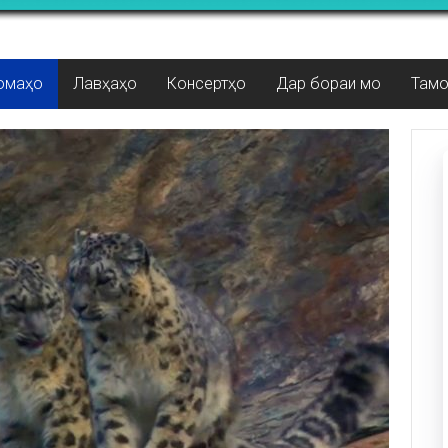
омаҳо
Лавҳаҳо
Консертҳо
Дар бораи мо
Там