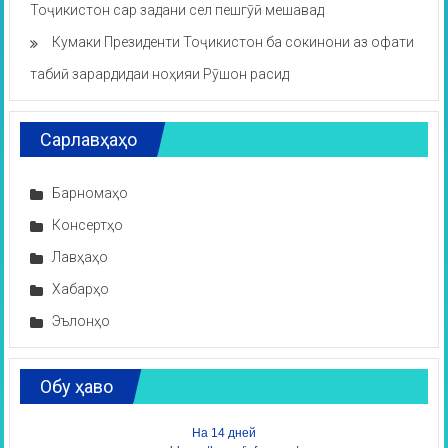
Тоҷикистон сар задани сел пешгӯӣ мешавад
Кумаки Президенти Тоҷикистон ба сокинони аз офати
табиӣ зарардидаи ноҳияи Рӯшон расид
Сарлавҳаҳо
Барномаҳо
Консертҳо
Лавҳаҳо
Хабарҳо
Эълонҳо
Обу ҳаво
На 14 дней