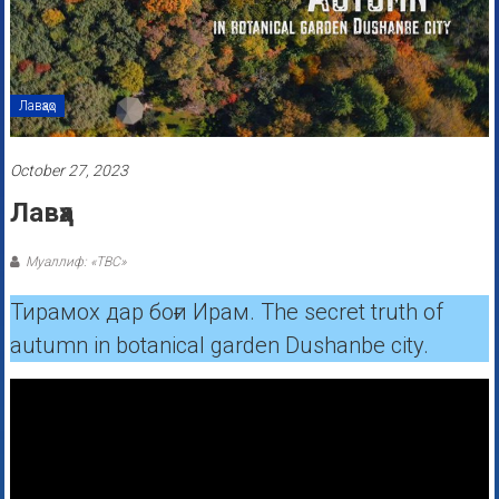
Лавҳаҳо
October 27, 2023
Лавҳа
Муаллиф: «ТВС»
Тирамох дар боғи Ирам. The secret truth of
autumn in botanical garden Dushanbe city.