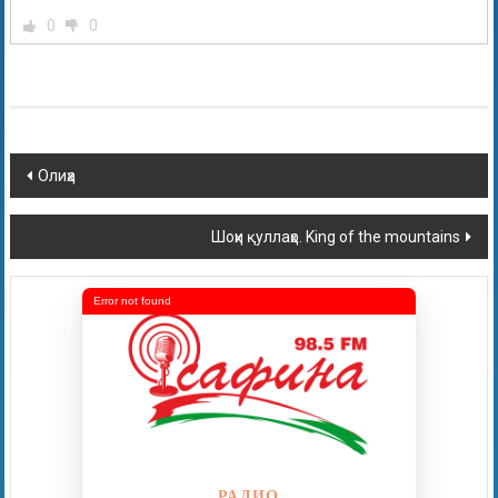
0
0
Олиҳа
Шоҳи қуллаҳо. King of the mountains
Error not found
РАДИО