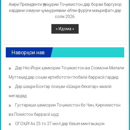
Амри Президенти Ҷумҳурии Тоҷикистон дар бораи баргузор
кардани озмуни ҷумҳуриявии «Илм-фурӯғи маърифат» дар
соли 2026.
Наворҳои нав
Дар Ню-Йорк ҳамкории Тоҷикистон ва Созмони Милали
Муттаҳид дар соҳаи иртибототи глобалӣ баррасӣ гардид
Дар шаҳри Бохтар лоиҳаи «Шаҳри бехатар» амалӣ
мегардад
Густариши ҳамкории Тоҷикистон бо Чин, Қирғизистон
ва Покистон баррасӣ шуд
ОГОҲӢ! Аз 25 то 27 июл дар баъзе минтақаҳои