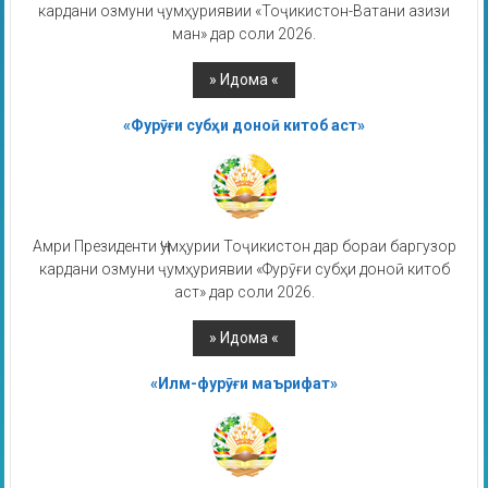
кардани озмуни ҷумҳуриявии «Тоҷикистон-Ватани азизи
ман» дар соли 2026.
«Фурӯғи субҳи доноӣ китоб аст»
Амри Президенти Ҷумҳурии Тоҷикистон дар бораи баргузор
кардани озмуни ҷумҳуриявии «Фурӯғи субҳи доноӣ китоб
аст» дар соли 2026.
«Илм-фурӯғи маърифат»