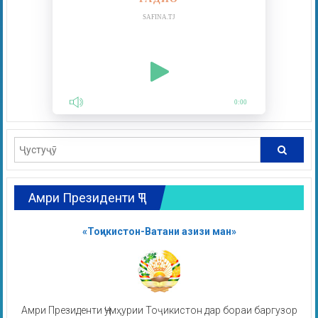
SAFINA.TJ
0:00
Амри Президенти ҶТ
«Тоҷикистон-Ватани азизи ман»
Амри Президенти Ҷумҳурии Тоҷикистон дар бораи баргузор