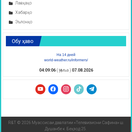
Лавҳаҳо
Хабарҳо
Эълонҳо
Обу ҳаво
На 14 дней
world-weather.ru/informers/
04:09:07
( Ҷумъа )
07.08.2026
R&T © 2026 Муассисаи давлатии «Телевизиони Сафина» ш.
Душанбе к. Беҳзод 25.