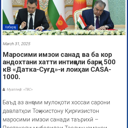
Хабарҳо
March 31, 2025
Маросими имзои санад ва ба кор
андохтани хатти интиқоли барқи 500
кВ «Датка-Суғд»-и лоиҳаи CASA-
1000.
Муаллиф: «ТВС»
Баъд аз анҷоми мулоқоти хоссаи сарони
давлатҳои Тоҷикистону Қирғизистон
маросими имзои санади таърихӣ –