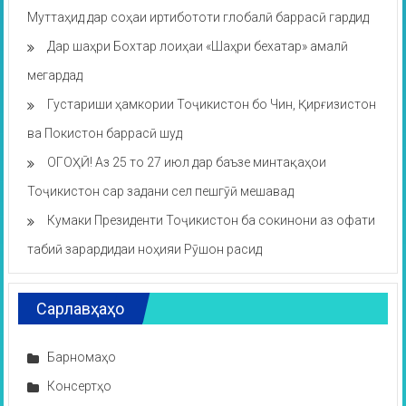
Муттаҳид дар соҳаи иртибототи глобалӣ баррасӣ гардид
Дар шаҳри Бохтар лоиҳаи «Шаҳри бехатар» амалӣ
мегардад
Густариши ҳамкории Тоҷикистон бо Чин, Қирғизистон
ва Покистон баррасӣ шуд
ОГОҲӢ! Аз 25 то 27 июл дар баъзе минтақаҳои
Тоҷикистон сар задани сел пешгӯӣ мешавад
Кумаки Президенти Тоҷикистон ба сокинони аз офати
табиӣ зарардидаи ноҳияи Рӯшон расид
Сарлавҳаҳо
Барномаҳо
Консертҳо