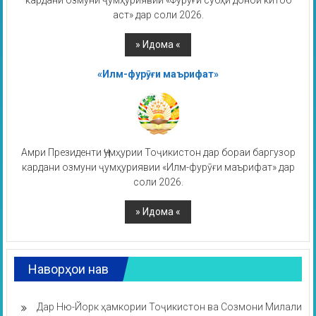
кардани озмуни ҷумҳуриявии «Фурӯғи субҳи доноӣ китоб
аст» дар соли 2026.
«Илм-фурӯғи маърифат»
Амри Президенти Ҷумҳурии Тоҷикистон дар бораи баргузор
кардани озмуни ҷумҳуриявии «Илм-фурӯғи маърифат» дар
соли 2026.
Наворҳои нав
Дар Ню-Йорк ҳамкории Тоҷикистон ва Созмони Милали