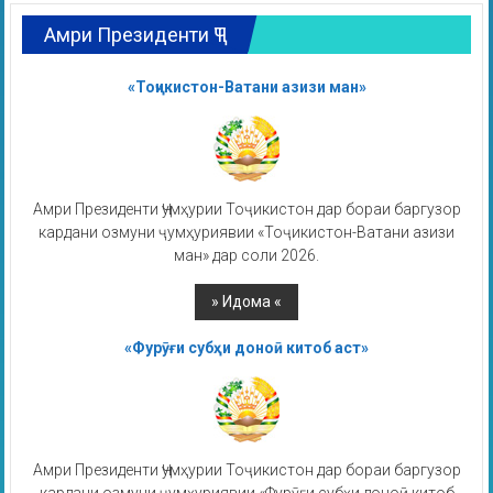
Амри Президенти ҶТ
«Тоҷикистон-Ватани азизи ман»
Амри Президенти Ҷумҳурии Тоҷикистон дар бораи баргузор
кардани озмуни ҷумҳуриявии «Тоҷикистон-Ватани азизи
ман» дар соли 2026.
«Фурӯғи субҳи доноӣ китоб аст»
Амри Президенти Ҷумҳурии Тоҷикистон дар бораи баргузор