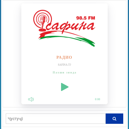
РАДИО
SAFINA.TJ
Пахши зинда
0:00