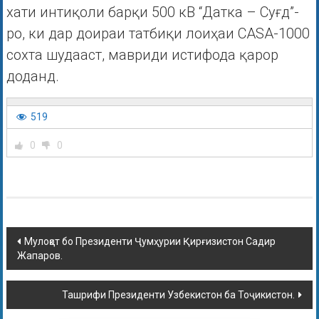
хати интиқоли барқи 500 кВ “Датка – Суғд”-
ро, ки дар доираи татбиқи лоиҳаи CASA-1000
сохта шудааст, мавриди истифода қарор
доданд.
519
0
0
Мулоқот бо Президенти Ҷумҳурии Қирғизистон Садир
Жапаров.
Ташрифи Президенти Узбекистон ба Тоҷикистон.