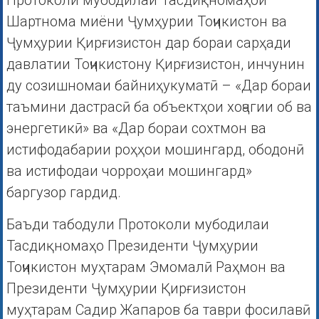
Протоколи мубодилаи Тасдиқномаҳои
Шартнома миёни Ҷумҳурии Тоҷикистон ва
Ҷумҳурии Қирғизистон дар бораи сарҳади
давлатии Тоҷикистону Қирғизистон, инчунин
ду созишномаи байниҳукуматӣ – «Дар бораи
таъмини дастрасӣ ба объектҳои хоҷагии об ва
энергетикӣ» ва «Дар бораи сохтмон ва
истифодабарии роҳҳои мошингард, ободонӣ
ва истифодаи чорроҳаи мошингард»
баргузор гардид.
Баъди табодули Протоколи мубодилаи
Тасдиқномаҳо Президенти Ҷумҳурии
Тоҷикистон муҳтарам Эмомалӣ Раҳмон ва
Президенти Ҷумҳурии Қирғизистон
муҳтарам Садир Жапаров ба таври фосилавӣ