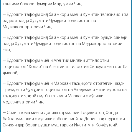
танзими бозори Ҷумҳурии Мардумии Чин;
— Ёддошти тафоҳум оид ба ҳамкорӣ миёни Кумитаи телевизион ва
радиои назди Ҳукумати Ҷумҳурии Тоҷикистон ва
Медиакорпоратсияи Чин;
— Ёддошти тафоҳум оид ба ҳамкорӣ миёни Кумитаи рушди сайёҳии
назди Ҳукумати Ҷумҳурии Тоҷикистон ва Медиакорпоратсияи
Чин;
— Ёддошти тафоҳум миёни Агентии миллии иттилоотии
Тоҷикистон “Ховар” ва Агентии иттилоотии Синхуаи Чин оид ба
ҳамкорӣ;
— Ёддошти тафоҳум миёни Маркази тадқиқоти стратегии назди
Президенти Ҷумҳурии Тоҷикистон ва Академияи Чини муосир ва
тадқиқоти ҷаҳонӣ оид ба таъсиси Маркази омӯзиши
модернизатсияи Чин;
— Созишнома миёни Донишгоҳи миллии Тоҷикистон, Фонди
байналмилалии омузиши забони чинӣ ва Донишгоҳи педагогии
Синзян дар бораи рушди муштараки Институти Конфутсий.