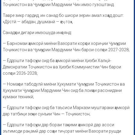
Тоҷикистон ва Ҷумҳурии Мардумии Чин имзо гузоштанд.
Тавре зикр гардид, ин санад бо шиори зерин амал хоҳад дошт:
«Дӯстӣ — абадан, душманӣ — ҳеҷ гоҳ».
Санадҳои дигари имзошуда инҳоянд:
— Барномаи ҳамкорӣ миёни Вазорати корҳои хориҷии Ҷумҳурии
Тоҷикистон ва Ҷумҳурии Мардумии Чин барои солҳои 2027-2028;
— Ёддошти тафоҳум оид ба ҳамкорӣ миёни Ҳизби Халқӣ-
Демократии Тоҷикистон ва Ҳизби Коммунистии Чин барои
солҳои 2026-2028;
— Номаҳои табодулӣ миёни Ҳукумати Ҷумҳурии Тоҷикистон ва
Ҳукумати Ҷумҳурии Мардумии Чин оид ба лоиҳаи расонидани
кумаки техникӣ;
— Ёддошти тафоҳум оид ба таъсиси Маркази муштараки ҳамкорӣ
дар татбиқи зеҳни сунъии Чин — Тоҷикистон;
— Ёддошти тафоҳум дар бораи таҳкими ҳамкорӣ дар асоси
эътимоди рақамӣ дар соҳаи тиҷорат миёни Вазорати рушди