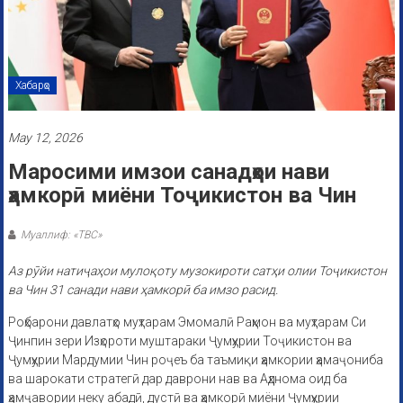
Хабарҳо
May 12, 2026
Маросими имзои санадҳои нави
ҳамкорӣ миёни Тоҷикистон ва Чин
Муаллиф: «ТВС»
Аз рӯйи натиҷаҳои мулоқоту музокироти сатҳи олии Тоҷикистон
ва Чин 31 санади нави ҳамкорӣ ба имзо расид.
Роҳбарони давлатҳо муҳтарам Эмомалӣ Раҳмон ва муҳтарам Си
Ҷинпин зери Изҳороти муштараки Ҷумҳурии Тоҷикистон ва
Ҷумҳурии Мардумии Чин роҷеъ ба таъмиқи ҳамкории ҳамаҷониба
ва шарокати стратегӣ дар даврони нав ва Аҳднома оид ба
ҳамҷавории неку абадӣ, дустӣ ва ҳамкорӣ миёни Ҷумҳурии