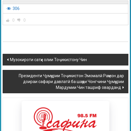
306
0
0
Музокироти сатҳи олии Тоҷикистону Чин
Президенти Ҷумҳурии Тоҷикистон Эмомалӣ Раҳмон дар
доираи сафари давлатӣ ба шаҳри Чонгчини Ҷумҳурии
Мардумии Чин ташриф оварданд