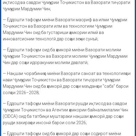
иқтисод ва савдои Ҷумҳурии Тоҷикистон ва Вазорати тиҷорати
Ҷумҳурии Мардумии Чин;
— Ёддошти тафоҳум миёни Вазорати маориф ва илми Ҷумҳурии
Тоҷикистон ва Вазорати илм ва технологияи Ҷумҳурии
Мардумии Чин оид ба густариши ҳамкории илмӣ ва
инноватсионии технологӣ дар соҳаи зеҳни сунъӣ;
— Ёддошти тафоҳум оид ба ҳамкорӣ миёни Вазорати молияи
Ҷумҳурии Тоҷикистон ва Вазорати молияи Ҷумҳурии Мардумии
Чин дар соҳаи идоракунии молияи давлатӣ;
— Нақшаи чорабиниҳо миёни Вазорати саноат ва технологияҳои
нави Ҷумҳурии Тоҷикистон ва Вазорати тиҷорати Ҷумҳурии
Мардумии Чин оид ба ҳамкорӣ дар соҳаи маъданҳои “сабз” барои
солҳои 2026–2028;
— Ёддошти тафоҳум миёни Вазорати рушди иқтисод ва савдои
Ҷумҳурии Тоҷикистон ва Агентии ҳамкории байналмилалии Чин
(CIDCA) оид ба татбиқи муштараки нақшаи ҳамкорӣ дар соҳаи
рушди захираҳои инсонӣ барои соли 2026;
— Ёддошти тафоҳум оид ба ҳамкорӣ дар соҳаи содирот миёни