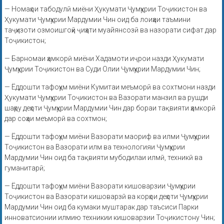
— Номаҳои табодулӣ миёни Ҳукумати Ҷумҳурии Тоҷикистон ва
Ҳукумати Ҷумҳурии Мардумии Чин оид ба лоиҳаи таъмини
таҷҳизоти озмоишгоҳӣ ҷиҳати муайянсозӣ ва назорати сифат дар
Тоҷикистон;
— Барномаи ҳамкорӣ миёни Хадамоти иҷрои назди Ҳукумати
Ҷумҳурии Тоҷикистон ва Суди Олии Ҷумҳурии Мардумии Чин;
— Ёддошти тафоҳум миёни Кумитаи меъморӣ ва сохтмони назди
Ҳукумати Ҷумҳурии Тоҷикистон ва Вазорати манзил ва рушди
шаҳру деҳоти Ҷумҳурии Мардумии Чин дар бораи тақвияти ҳамкорӣ
дар соҳаи меъморӣ ва сохтмон;
— Ёддошти тафоҳум миёни Вазорати маориф ва илми Ҷумҳурии
Тоҷикистон ва Вазорати илм ва технологияи Ҷумҳурии
Мардумии Чин оид ба тақвияти мубодилаи илмӣ, техникӣ ва
гуманитарӣ;
— Ёддошти тафоҳум миёни Вазорати кишоварзии Ҷумҳурии
Тоҷикистон ва Вазорати кишоварзӣ ва корҳои деҳоти Ҷумҳурии
Мардумии Чин оид ба кумаки муштарак дар таъсиси Парки
инноватсионии илмию техникии кишоварзии Тоҷикистону Чин;