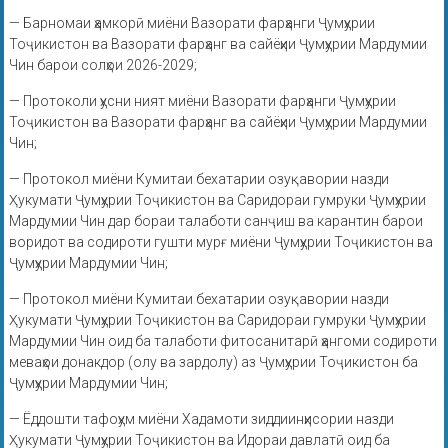
— Барномаи ҳамкорӣ миёни Вазорати фарҳанги Ҷумҳурии
Тоҷикистон ва Вазорати фарҳанг ва сайёҳии Ҷумҳурии Мардумии
Чин барои солҳои 2026-2029;
— Протоколи ҳусни ният миёни Вазорати фарҳанги Ҷумҳурии
Тоҷикистон ва Вазорати фарҳанг ва сайёҳии Ҷумҳурии Мардумии
Чин;
— Протокол миёни Кумитаи бехатарии озуқавории назди
Ҳукумати Ҷумҳурии Тоҷикистон ва Саридораи гумруки Ҷумҳурии
Мардумии Чин дар бораи талаботи санҷиш ва карантин барои
воридот ва содироти гушти мурғ миёни Ҷумҳурии Тоҷикистон ва
Ҷумҳурии Мардумии Чин;
— Протокол миёни Кумитаи бехатарии озуқавории назди
Ҳукумати Ҷумҳурии Тоҷикистон ва Саридораи гумруки Ҷумҳурии
Мардумии Чин оид ба талаботи фитосанитарӣ ҳангоми содироти
меваҳои донакдор (олу ва зардолу) аз Ҷумҳурии Тоҷикистон ба
Ҷумҳурии Мардумии Чин;
— Ёддошти тафоҳум миёни Хадамоти зиддиинҳисории назди
Ҳукумати Ҷумҳурии Тоҷикистон ва Идораи давлатӣ оид ба