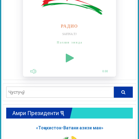
РАДИО
SAFINA.TJ
Пахши зинда
0:00
Амри Президенти ҶТ
«Тоҷикистон-Ватани азизи ман»