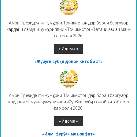
Амри Президенти Ҷумҳурии Тоҷикистон дар бораи баргузор
кардани озмуни ҷумҳуриявии «Тоҷикистон-Ватани азизи ман»
дар соли 2026.
«Фурӯғи субҳи доноӣ китоб аст»
Амри Президенти Ҷумҳурии Тоҷикистон дар бораи баргузор
кардани озмуни ҷумҳуриявии «Фурӯғи субҳи доноӣ китоб аст»
дар соли 2026.
«Илм-фурӯғи маърифат»