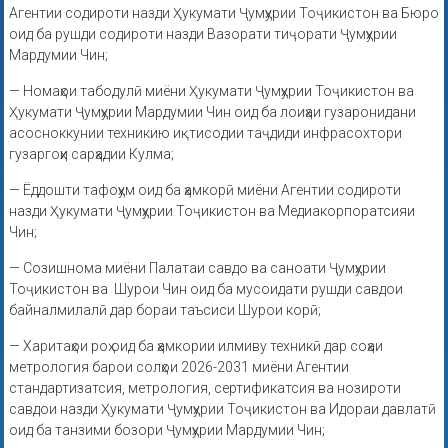
Агентии содироти назди Ҳукумати Ҷумҳурии Тоҷикистон ва Бюро
оид ба рушди содироти назди Вазорати тиҷорати Ҷумҳурии
Мардумии Чин;
— Номаҳои табодулӣ миёни Ҳукумати Ҷумҳурии Тоҷикистон ва
Ҳукумати Ҷумҳурии Мардумии Чин оид ба лоиҳаи гузаронидани
асосноккунии техникию иқтисодии таҷдиди инфрасохтори
гузаргоҳи сарҳадии Кулма;
— Ёддошти тафоҳум оид ба ҳамкорӣ миёни Агентии содироти
назди Ҳукумати Ҷумҳурии Тоҷикистон ва Медиакорпоратсияи
Чин;
— Созишнома миёни Палатаи савдо ва саноати Ҷумҳурии
Тоҷикистон ва Шурои Чин оид ба мусоидати рушди савдои
байналмилалӣ дар бораи таъсиси Шурои корӣ;
— Харитаҳои роҳ оид ба ҳамкории илмиву техникӣ дар соҳаи
метрология барои солҳои 2026-2031 миёни Агентии
стандартизатсия, метрология, сертификатсия ва нозироти
савдои назди Ҳукумати Ҷумҳурии Тоҷикистон ва Идораи давлатӣ
оид ба танзими бозори Ҷумҳурии Мардумии Чин;