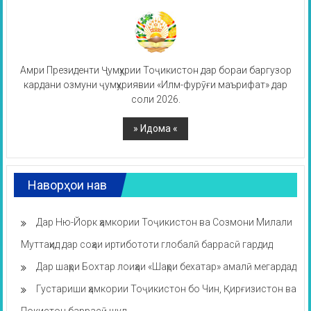
Амри Президенти Ҷумҳурии Тоҷикистон дар бораи баргузор
кардани озмуни ҷумҳуриявии «Илм-фурӯғи маърифат» дар
соли 2026.
Наворҳои нав
Дар Ню-Йорк ҳамкории Тоҷикистон ва Созмони Милали
Муттаҳид дар соҳаи иртибототи глобалӣ баррасӣ гардид
Дар шаҳри Бохтар лоиҳаи «Шаҳри бехатар» амалӣ мегардад
Густариши ҳамкории Тоҷикистон бо Чин, Қирғизистон ва