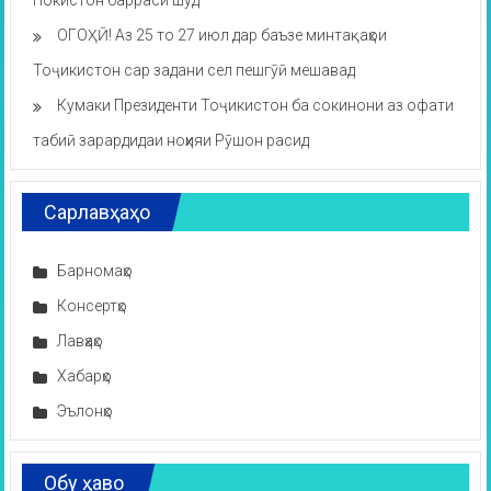
Покистон баррасӣ шуд
ОГОҲӢ! Аз 25 то 27 июл дар баъзе минтақаҳои
Тоҷикистон сар задани сел пешгӯӣ мешавад
Кумаки Президенти Тоҷикистон ба сокинони аз офати
табиӣ зарардидаи ноҳияи Рӯшон расид
Сарлавҳаҳо
Барномаҳо
Консертҳо
Лавҳаҳо
Хабарҳо
Эълонҳо
Обу ҳаво