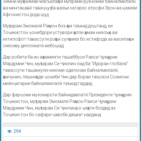
Зимни муҳокимаи масъалаҳои мубрами рӯзномаи байналмилалӣ
ва минтақавӣ таваҷҷуҳ ба вазъи хатарзо атрофи Эрон ва қазияи
Афғонистон дода шуд.
Муҳтарам Эмомалӣ Раҳмон боз ҳам таъкид доштанд, ки
Тоҷикистон ҷонибдори устувори ҳалли ҳамаи низоъҳо ва
ихтилофот тавассути роҳҳои сулҳомез бо истифода аз василаҳои
сиёсиву дипломатӣ мебошад.
Дар робита ба ин аҳаммияти ташаббуси Раиси Ҷумҳурии
Мардумии Чин, муҳтарам Си Ҷинпин оид ба “Идораи глобалӣ”
тавассути ташаккули низоми одилонаи байналмилалӣ,
ҳамчунин, пешниҳоди ҷониби Чин дар бораи таъсиси Созмони
миёнҷигарии байналмилалӣ таъкид гардид.
Дар фарҷоми музокироти байнидавлатӣ Президенти Ҷумҳурии
Тоҷикистон, муҳтарам Эмомалӣ Раҳмон Раиси Ҷумҳурии
Мардумии Чин, муҳтарам Си Ҷинпинро ҷиҳати боздид аз
Тоҷикистон бо сафари ҷавобӣ даъват карданд.
294