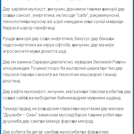
Дар ҷараёни мулоқот, ҳамчунин, дурнамои таҳкими ҳамкорӣ дар
соҳаҳои саноат, энергетика, иқтисоди “сабз”, рақамикунонӣ,
технологияҳои муосир ва ҷорӣ намудани зеҳни сунъӣ мавриди
баррасӣ қарор гирифтанд.
Рушди ҳамкорӣ дар соҳаи энергетика, бахусус дар бахшҳои
гидроэнергетика ва неруи офтобӣ, ҳамчунин, дар маҷмӯи
агросаноатӣ муҳим дониста шуд.
Дар ин замина Сарвари давлати мо, муҳтарам Эмомалӣ Раҳмон
алоқамандии Тоҷикистонро ба иштироки ширкатҳои Чин дар
таъсиси паркҳои саноатӣ ва технолгии кишоварзӣ таъкид
доштанд.
Дар рафти музокирот, инчунин, масъалаҳои тавсеаи робитаҳо дар
соҳаҳои сайёҳӣ ва мубодилаи байнимардумӣ муҳокима шуданд.
Таъкид гардид, ки роҳандозии парвозҳои мунтазам дар масири
“Душанбе – Сиан” замионаи мусоид барои таҳкими робитаҳои
дуҷониба дар самтҳои мазкур фароҳам меорад.
Дар робита ба дигар ҷанбаҳо муносибатҳои фарҳангиву