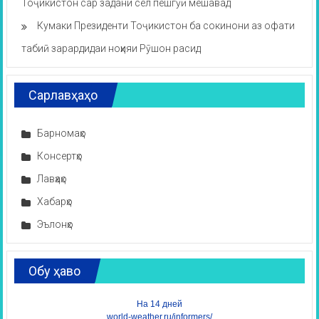
Тоҷикистон сар задани сел пешгӯӣ мешавад
Кумаки Президенти Тоҷикистон ба сокинони аз офати
табиӣ зарардидаи ноҳияи Рӯшон расид
Сарлавҳаҳо
Барномаҳо
Консертҳо
Лавҳаҳо
Хабарҳо
Эълонҳо
Обу ҳаво
На 14 дней
world-weather.ru/informers/