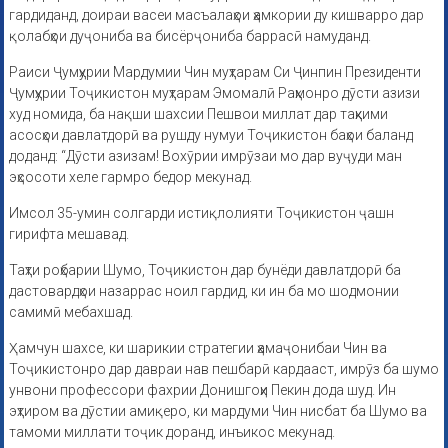
гардиданд, доираи васеи масъалаҳои ҳамкории ду кишварро дар
қолабҳои дуҷониба ва бисёрҷониба баррасӣ намуданд.
Раиси Ҷумҳурии Мардумии Чин муҳтарам Си Ҷинпин Президенти
Ҷумҳурии Тоҷикистон муҳтарам Эмомалӣ Раҳмонро дӯсти азизи
худ номида, ба нақши шахсии Пешвои миллат дар таҳкими
асосҳои давлатдорӣ ва рушду нумуи Тоҷикистон баҳои баланд
доданд: “Дӯсти азизам! Вохӯрии имрӯзаи мо дар вуҷуди ман
эҳсосоти хеле гармро бедор мекунад.
Имсол 35-умин солгарди истиқлолияти Тоҷикистон ҷашн
гирифта мешавад.
Таҳти роҳбарии Шумо, Тоҷикистон дар бунёди давлатдорӣ ба
дастовардҳои назаррас ноил гардид, ки ин ба мо шодмонии
самимӣ мебахшад.
Ҳамчун шахсе, ки шарикии стратегии ҳамаҷонибаи Чин ва
Тоҷикистонро дар давраи нав пешбарӣ кардааст, имрӯз ба шумо
унвони профессори фахрии Донишгоҳи Пекин дода шуд. Ин
эҳтиром ва дӯстии амиқеро, ки мардуми Чин нисбат ба Шумо ва
тамоми миллати тоҷик доранд, инъикос мекунад.