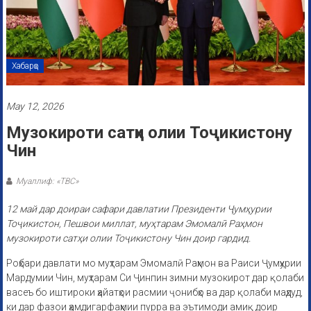
Хабарҳо
May 12, 2026
Музокироти сатҳи олии Тоҷикистону
Чин
Муаллиф: «ТВС»
12 май дар доираи сафари давлатии Президенти Ҷумҳурии
Тоҷикистон, Пешвои миллат, муҳтарам Эмомалӣ Раҳмон
музокироти сатҳи олии Тоҷикистону Чин доир гардид.
Роҳбари давлати мо муҳтарам Эмомалӣ Раҳмон ва Раиси Ҷумҳурии
Мардумии Чин, муҳтарам Си Ҷинпин зимни музокирот дар қолаби
васеъ бо иштироки ҳайатҳои расмии ҷонибҳо ва дар қолаби маҳдуд,
ки дар фазои ҳамдигарфаҳмии пурра ва эътимоди амиқ доир