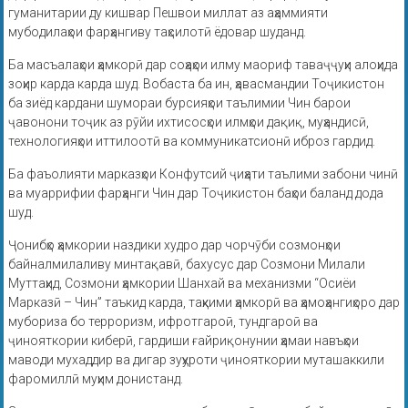
гуманитарии ду кишвар Пешвои миллат аз аҳаммияти
мубодилаҳои фарҳангиву таҳсилотӣ ёдовар шуданд.
Ба масъалаҳои ҳамкорӣ дар соҳаҳои илму маориф таваҷҷуҳи алоҳида
зоҳир карда карда шуд. Вобаста ба ин, ҳавасмандии Тоҷикистон
ба зиёд кардани шумораи бурсияҳои таълимии Чин барои
ҷавонони тоҷик аз рӯйи ихтисосҳои илмҳои дақиқ, муҳандисӣ,
технологияҳои иттилоотӣ ва коммуникатсионӣ иброз гардид.
Ба фаъолияти марказҳои Конфутсий ҷиҳати таълими забони чинӣ
ва муаррифии фарҳанги Чин дар Тоҷикистон баҳои баланд дода
шуд.
Ҷонибҳо ҳамкории наздики худро дар чорчӯби созмонҳои
байналмилаливу минтақавӣ, бахусус дар Созмони Милали
Муттаҳид, Созмони ҳамкории Шанхай ва механизми “Осиёи
Марказӣ – Чин” таъкид карда, таҳкими ҳамкорӣ ва ҳамоҳангиҳоро дар
мубориза бо терроризм, ифротгароӣ, тундгароӣ ва
ҷинояткории киберӣ, гардиши ғайриқонунии ҳамаи навъҳои
маводи мухаддир ва дигар зуҳуроти ҷинояткории муташаккили
фаромиллӣ муҳим донистанд.