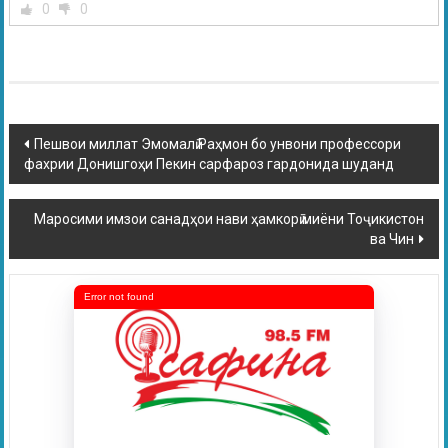
0
0
Пешвои миллат Эмомалӣ Раҳмон бо унвони профессори
фахрии Донишгоҳи Пекин сарфароз гардонида шуданд
Маросими имзои санадҳои нави ҳамкорӣ миёни Тоҷикистон
ва Чин
Error not found