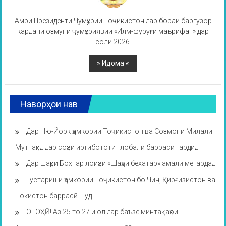
Амри Президенти Ҷумҳурии Тоҷикистон дар бораи баргузор
кардани озмуни ҷумҳуриявии «Илм-фурӯғи маърифат» дар
соли 2026.
Наворҳои нав
Дар Ню-Йорк ҳамкории Тоҷикистон ва Созмони Милали
Муттаҳид дар соҳаи иртибототи глобалӣ баррасӣ гардид
Дар шаҳри Бохтар лоиҳаи «Шаҳри бехатар» амалӣ мегардад
Густариши ҳамкории Тоҷикистон бо Чин, Қирғизистон ва
Покистон баррасӣ шуд
ОГОҲӢ! Аз 25 то 27 июл дар баъзе минтақаҳои