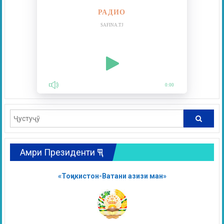
РАДИО
SAFINA.TJ
0:00
Амри Президенти ҶТ
«Тоҷикистон-Ватани азизи ман»