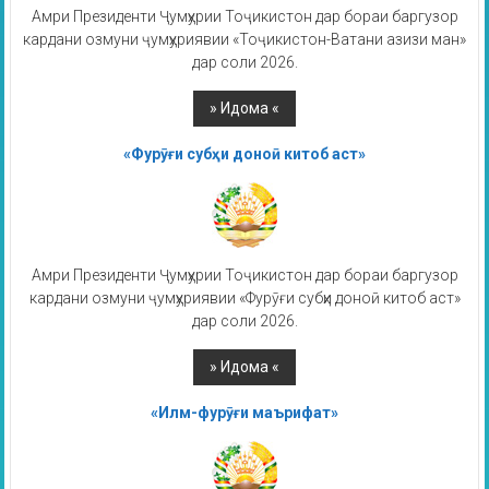
Амри Президенти Ҷумҳурии Тоҷикистон дар бораи баргузор
кардани озмуни ҷумҳуриявии «Тоҷикистон-Ватани азизи ман»
дар соли 2026.
«Фурӯғи субҳи доноӣ китоб аст»
Амри Президенти Ҷумҳурии Тоҷикистон дар бораи баргузор
кардани озмуни ҷумҳуриявии «Фурӯғи субҳи доноӣ китоб аст»
дар соли 2026.
«Илм-фурӯғи маърифат»