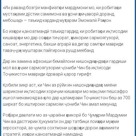
«Ин раванд бозгӯи манфиатҳои мардумони мо, ки робитаҳои
мустаҳками дӯстии самимона ва ҳусни ҳамҷаворӣ доранд,
мебошад» — таъкид карданд муҳтарам Эмомалӣ Раҳмон.
Бо изҳори қаноатмандӣ таъкид гардид, ки робитаҳои иқтисодии
кишварҳои мо дар соҳаҳои тиҷорат, ҳамкории сармоягузорӣ,
саноат, энергетика, бахши аграрӣ ва дигар самтҳои мавриди
таваҷҷуҳи муштарак пайгирона рушд меёбанд.
Дар ин замина афзоиши бемайлони нишондиҳандаҳои гардиши
мол ва ҳаҷми сармоягузории ҷониби Чин ба иқтисоди
Тоҷикистон мавриди ёдоварӣ қарор гирифт.
Қобили зикр аст, ки Чин аз рӯйи ин нишондиҳандаҳо миёни
шарикони иқтисодии хориҷии кишвари мо мақоми пешсафро
ишғол менамояд ва ҳоло дар қаламрави Тоҷикистон беш аз 700
ширкат бо иштироки сармояи ҷониби Чин амал мекунад.
Роҳбари давлати мо аз ҷараёни ҳамкорӣ бо Ҷумҳурии Мардумии
Чин ва дастгирии Ҳукумати он дар татбиқи лоиҳаҳои муҳими
зерсохторӣ, аз ҷумла сохтмони шоҳроҳҳои дорои аҳаммияти
стратегӣ, изҳори қаноатмандӣ намуданд.