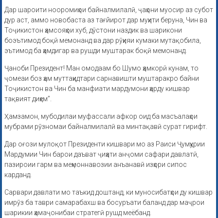
Дар шароити нооромиҳои байналмилалӣ, ҷаҳони муосир аз субот
дур аст, аммо новобаста аз тағйирот дар муҳити беруна, Чин ва
Тоҷикистон ҳамсояҳои хуб, дӯстони наздик ва шарикони
боэътимод боқӣ мемонанд ва дар рӯҳияи кумаки мутақобила,
эътимод ба ҳамдигар ва рушди муштарак боқӣ мемонанд.
Ҷаноби Президент! Ман омодаам бо Шумо ҳамкорӣ кунам, то
ҷомеаи боз ҳам муттаҳидтари сарнавишти муштаракро байни
Тоҷикистон ва Чин ба манфиати мардумони ҳарду кишвар
тақвият диҳем”.
Ҳамзамон, мубодилаи муфассали афкор оид ба масъалаҳои
мубрами рӯзномаи байналмилалӣ ва минтақавӣ сурат гирифт.
Дар оғози мулоқот Президенти кишвари мо аз Раиси Ҷумҳурии
Мардумии Чин барои даъват ҷиҳати анҷоми сафари давлатӣ,
пазироии гарм ва меҳмоннавозии анъанавӣ изҳори сипос
карданд.
Сарвари давлати мо таъкид доштанд, ки муносибатҳои ду кишвар
имрӯз ба таври самарабахш ва босуръати баланд дар маҷрои
шарикии ҳамаҷонибаи стратегӣ рушд меёбанд.