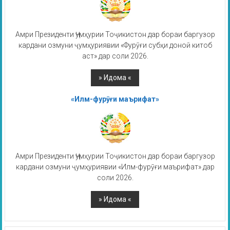
Амри Президенти Ҷумҳурии Тоҷикистон дар бораи баргузор
кардани озмуни ҷумҳуриявии «Фурӯғи субҳи доноӣ китоб
аст» дар соли 2026.
«Илм-фурӯғи маърифат»
Амри Президенти Ҷумҳурии Тоҷикистон дар бораи баргузор
кардани озмуни ҷумҳуриявии «Илм-фурӯғи маърифат» дар
соли 2026.