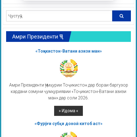
Амри Президенти ҶТ
«Тоҷикистон-Ватани азизи ман»
Амри Президенти Ҷумҳурии Тоҷикистон дар бораи баргузор
кардани озмуни ҷумҳуриявии «Тоҷикистон-Ватани азизи
ман» дар соли 2026.
«Фурӯғи субҳи доноӣ китоб аст»