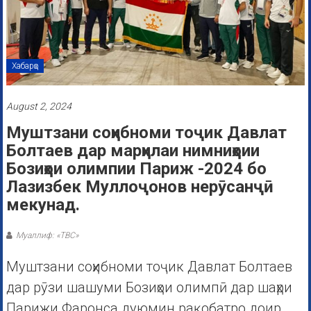
Хабарҳо
August 2, 2024
Муштзани соҳибноми тоҷик Давлат
Болтаев дар марҳилаи нимниҳоии
Бозиҳои олимпии Париж -2024 бо
Лазизбек Муллоҷонов нерӯсанҷӣ
мекунад.
Муаллиф: «ТВС»
Муштзани соҳибноми тоҷик Давлат Болтаев
дар рӯзи шашуми Бозиҳои олимпӣ дар шаҳри
Парижи Фаронса дуюмин рақобатро доир