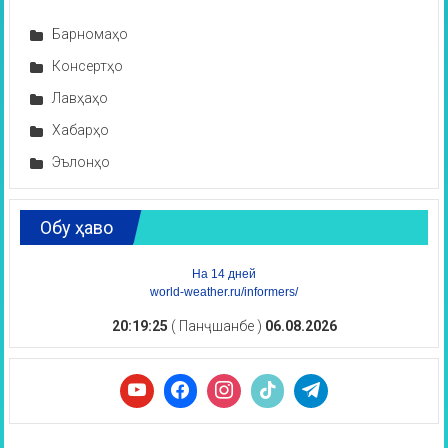
Барномаҳо
Консертҳо
Лавҳаҳо
Хабарҳо
Эълонҳо
Обу ҳаво
На 14 дней
world-weather.ru/informers/
20:19:26
( Панҷшанбе )
06.08.2026