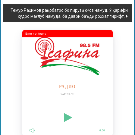
Темур Раҳимов рақобатро бо пирӯзӣ оғоз намуд. Ӯ ҳарифи
худро мағлуб намуда, ба даври баъдӣ роҳхат гирифт.
Error not found
РАДИО
SAFINA.TJ
0:00