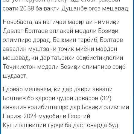
соати 20:38 ба вақти Душанбе оғоз мешавад.
Новобаста, аз натиҷаи марҳилаи нимниҳоӣ
Давлат Болтаев аллакай медали Бозиҳои
олимпиро дорад. Ба ҳамин тарбиб, Болтаев
аввалин муштзани тоҷик миёни мардон
мешавад, ки дар таърихи соҳибистиқлолии
Тоҷикистон медали Бозиҳои олимпиро соҳиб
шудааст.
Ёдовар мешавем, ки дар даври аввали
Болтаев бо қарори ҷудои доварон (3:2)
аввалин ғолибияташро дар Бозиҳои олимпии
Париж-2024 муқобили Георгий
Кушиташвилии гурҷӣ ба даст оварда буд.