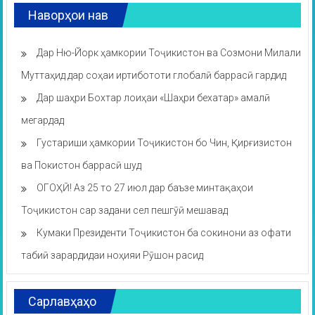
Наворҳои нав
Дар Ню-Йорк ҳамкории Тоҷикистон ва Созмони Милали
Муттаҳид дар соҳаи иртибототи глобалӣ баррасӣ гардид
Дар шаҳри Бохтар лоиҳаи «Шаҳри бехатар» амалӣ
мегардад
Густариши ҳамкории Тоҷикистон бо Чин, Қирғизистон
ва Покистон баррасӣ шуд
ОГОҲӢ! Аз 25 то 27 июл дар баъзе минтақаҳои
Тоҷикистон сар задани сел пешгӯӣ мешавад
Кумаки Президенти Тоҷикистон ба сокинони аз офати
табиӣ зарардидаи ноҳияи Рӯшон расид
Сарлавҳаҳо