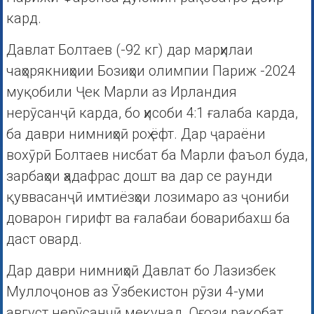
кард.
Давлат Болтаев (-92 кг) дар марҳилаи
чаҳорякниҳоии Бозиҳои олимпии Париж -2024
муқобили Ҷек Марли аз Ирландия
нерӯсанҷӣ карда, бо ҳисоби 4:1 ғалаба карда,
ба даври нимниҳоӣ роҳ ёфт. Дар ҷараёни
вохӯрӣ Болтаев нисбат ба Марли фаъол буда,
зарбаҳои ҳадафрас дошт ва дар се раунди
қуввасанҷӣ имтиёзҳои лозимаро аз ҷониби
доварон гирифт ва ғалабаи боварибахш ба
даст овард.
Дар даври нимниҳоӣ Давлат бо Лазизбек
Муллоҷонов аз Ӯзбекистон рӯзи 4-уми
август нерӯсанҷӣ мекунад. Оғози рақобат