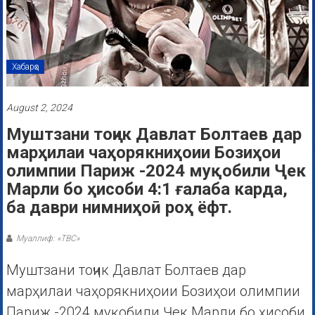
Хабарҳо
August 2, 2024
Муштзани тоҷик Давлат Болтаев дар
марҳилаи чаҳорякниҳоии Бозиҳои
олимпии Париж -2024 муқобили Ҷек
Марли бо ҳисоби 4:1 ғалаба карда,
ба даври нимниҳоӣ роҳ ёфт.
Муаллиф: «ТВС»
Муштзани тоҷик Давлат Болтаев дар
марҳилаи чаҳорякниҳоии Бозиҳои олимпии
Париж -2024 муқобили Ҷек Марли бо ҳисоби