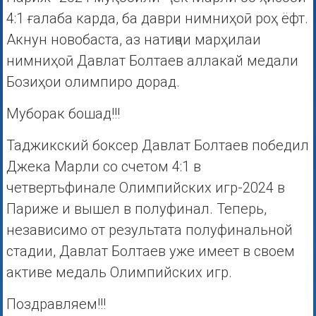
4:1 ғалаба карда, ба даври нимниҳоӣ роҳ ёфт.
Акнун новобаста, аз натиҷаи марҳилаи
нимниҳоӣ Давлат Болтаев аллакай медали
Бозиҳои олимпиро дорад.
Муборак бошад!!!
Таджикский боксер Давлат Болтаев победил
Джека Марли со счетом 4:1 в
четвертьфинале Олимпийских игр-2024 в
Париже и вышел в полуфинал. Теперь,
независимо от результата полуфинальной
стадии, Давлат Болтаев уже имеет в своем
активе медаль Олимпийских игр.
Поздравляем!!!