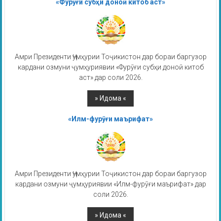
«Фурӯғи субҳи доноӣ китоб аст»
Амри Президенти Ҷумҳурии Тоҷикистон дар бораи баргузор
кардани озмуни ҷумҳуриявии «Фурӯғи субҳи доноӣ китоб
аст» дар соли 2026.
«Илм-фурӯғи маърифат»
Амри Президенти Ҷумҳурии Тоҷикистон дар бораи баргузор
кардани озмуни ҷумҳуриявии «Илм-фурӯғи маърифат» дар
соли 2026.