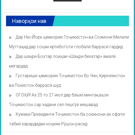
Наворҳои нав
Дар Ню-Йорк ҳамкории Тоҷикистон ва Созмони Милали
Муттаҳид дар соҳаи иртибототи глобалӣ баррасӣ гардид
Дар шаҳри Бохтар лоиҳаи «Шаҳри бехатар» амалӣ
мегардад
Густариши ҳамкории Тоҷикистон бо Чин, Қирғизистон
ва Покистон баррасӣ шуд
ОГОҲӢ! Аз 25 то 27 июл дар баъзе минтақаҳои
Тоҷикистон сар задани сел пешгӯӣ мешавад
Кумаки Президенти Тоҷикистон ба сокинони аз офати
табиӣ зарардидаи ноҳияи Рӯшон расид