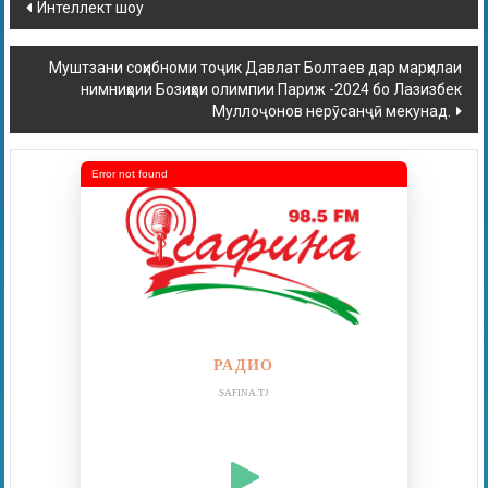
Интеллект шоу
Муштзани соҳибноми тоҷик Давлат Болтаев дар марҳилаи
нимниҳоии Бозиҳои олимпии Париж -2024 бо Лазизбек
Муллоҷонов нерӯсанҷӣ мекунад.
Error not found
РАДИО
SAFINA.TJ