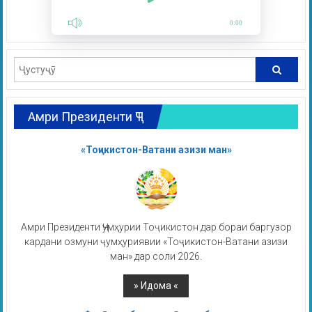
0:00
Амри Президенти ҶТ
«Тоҷикистон-Ватани азизи ман»
Амри Президенти Ҷумҳурии Тоҷикистон дар бораи баргузор
кардани озмуни ҷумҳуриявии «Тоҷикистон-Ватани азизи
ман» дар соли 2026.