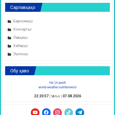
Сарлавҳаҳо
Барномаҳо
Консертҳо
Лавҳаҳо
Хабарҳо
Эълонҳо
Обу ҳаво
На 14 дней
world-weather.ru/informers/
22:20:58
( Ҷумъа )
07.08.2026