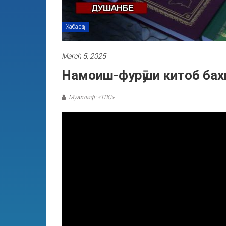
Хабарҳо
March 5, 2025
Намоиш-фурӯши китоб бахш
Муаллиф: «ТВС»