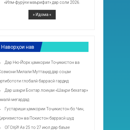
«Илм-фурӯғи маърифат» дар соли 2026.
Наворҳои нав
Дар Ню-Йорк ҳамкории Тоҷикистон ва
Созмони Милали Муттаҳид дар соҳаи
иртибототи глобалӣ баррасӣ гардид
Дар шаҳри Бохтар лоиҳаи «Шаҳри бехатар»
амалӣ мегардад
Густариши ҳамкории Тоҷикистон бо Чин,
Қирғизистон ва Покистон баррасӣ шуд
ОГОҲӢ! Аз 25 то 27 июл дар баъзе