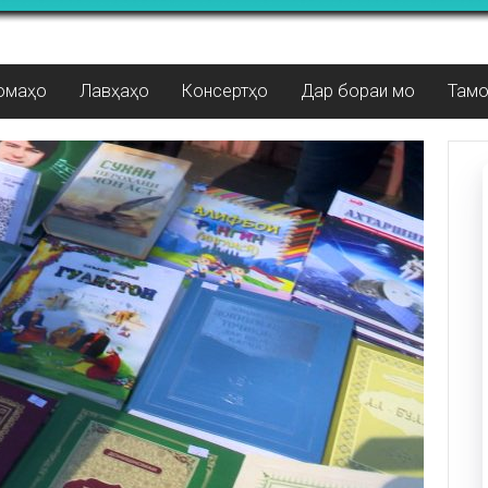
омаҳо
Лавҳаҳо
Консертҳо
Дар бораи мо
Там