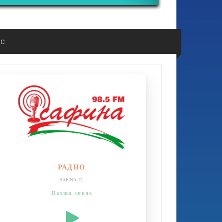
ос
РАДИО
SAFINA.TJ
Пахши зинда