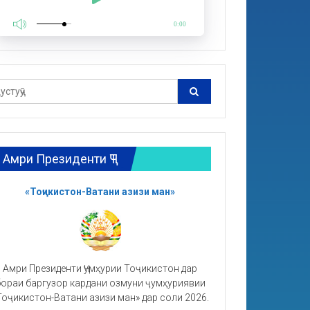
0:00
Амри Президенти ҶТ
«Тоҷикистон-Ватани азизи ман»
Амри Президенти Ҷумҳурии Тоҷикистон дар
ораи баргузор кардани озмуни ҷумҳуриявии
Тоҷикистон-Ватани азизи ман» дар соли 2026.