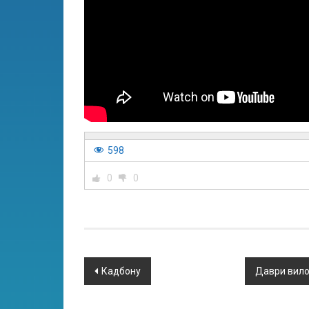
598
0
0
Кадбону
Даври вило