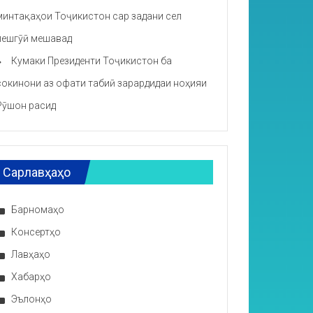
минтақаҳои Тоҷикистон сар задани сел
пешгӯӣ мешавад
Кумаки Президенти Тоҷикистон ба
сокинони аз офати табиӣ зарардидаи ноҳияи
Рӯшон расид
Сарлавҳаҳо
Барномаҳо
Консертҳо
Лавҳаҳо
Хабарҳо
Эълонҳо