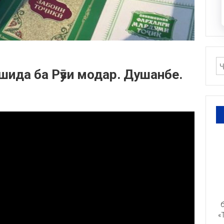
ида ба Рӯзи модар. Душанбе.
б
«