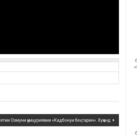
б
«
ятии Озмуни ҷумҳуриявии «Кадбонуи беҳтарин». Хуҷанд.
б