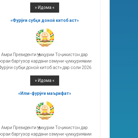
«Фурӯғи субҳи доноӣ китоб аст»
Амри Президенти Ҷумҳурии Тоҷикистон дар
ораи баргузор кардани озмуни ҷумҳуриявии
Фурӯғи субҳи доноӣ китоб аст» дар соли 2026.
«Илм-фурӯғи маърифат»
Амри Президенти Ҷумҳурии Тоҷикистон дар
ораи баргузор кардани озмуни ҷумҳуриявии