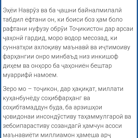
Эҳёи Наврӯз ва ба ҷашни байналмилалӣ
табдил ёфтани он, ки боиси боз ҳам боло
рафтани нуфузу обрӯи Тоҷикистон дар арсаи
ҷаҳонӣ гардид, моро водор месозад, ки
суннатҳои ахлоқиву маънавӣ ва иҷтимоиву
фарҳангии онро минбаъд низ инкишоф
диҳем ва онҳоро ба ҷаҳониён бештар
муаррифӣ намоем.
Зеро мо – тоҷикон, дар ҳақиқат, миллати
куҳанбунёду соҳибфарҳанг ва
соҳибтамаддун буда, ба арзишҳои
ҷовидонаи инсондӯстиву таҳаммулгароӣ ва
зебоипарастиву созандагӣ ҳамчун асоси
маънавиёти миллиамон ҳамеша арҷ