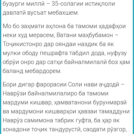
бузурги миллӣ – 35-солагии истиқлоли
давлатӣ вусъат мебахшем.
Мо бо заҳмати аҳлона ба тамоми ҳадафҳои
неки худ мерасем, Ватани маҳбубамон –
Тоҷикистонро дар ояндаи наздик ба як
мулки ободу пешрафта табдил дода, нуфузу
обрӯи онро дар сатҳи байналмилалӣ боз ҳам
баланд мебардорем.
Бори дигар фарорасии Соли нави аҷдодӣ –
Наврӯзи байналмилалиро ба тамоми
мардуми кишвар, ҳамватанони бурунмарзӣ
ва мардумони кишварҳои ҳавзаи тамаддуни
Наврӯз самимона табрик гуфта, ба ҳар як
хонадони тоҷик тандурустӣ, саодати рӯзгор,