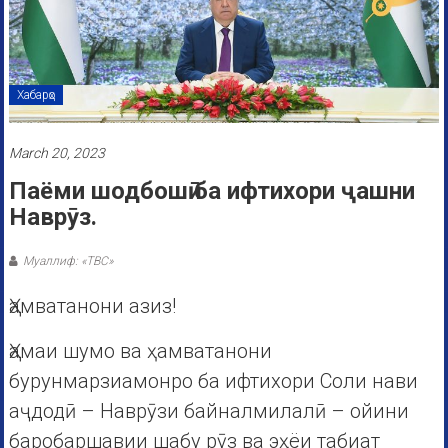
Хабарҳо
March 20, 2023
Паёми шодбошӣ ба ифтихори ҷашни
Наврӯз.
Муаллиф: «ТВС»
Ҳамватанони азиз!
Ҳамаи шумо ва ҳамватанони
бурунмарзиамонро ба ифтихори Соли нави
аҷдодӣ – Наврӯзи байналмилалӣ – ойини
баробаршавии шабу рӯз ва эҳёи табиат