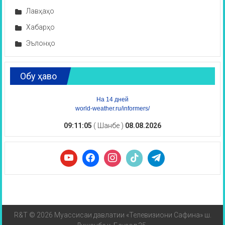
Лавҳаҳо
Хабарҳо
Эълонҳо
Обу ҳаво
На 14 дней
world-weather.ru/informers/
09:11:05
( Шанбе )
08.08.2026
R&T © 2026 Муассисаи давлатии «Телевизиони Сафина» ш.