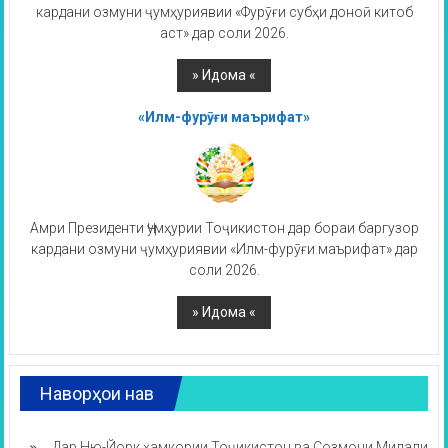
кардани озмуни ҷумҳуриявии «Фурӯғи субҳи доноӣ китоб
аст» дар соли 2026.
«Илм-фурӯғи маърифат»
Амри Президенти Ҷумҳурии Тоҷикистон дар бораи баргузор
кардани озмуни ҷумҳуриявии «Илм-фурӯғи маърифат» дар
соли 2026.
Наворҳои нав
Дар Ню-Йорк ҳамкории Тоҷикистон ва Созмони Милали