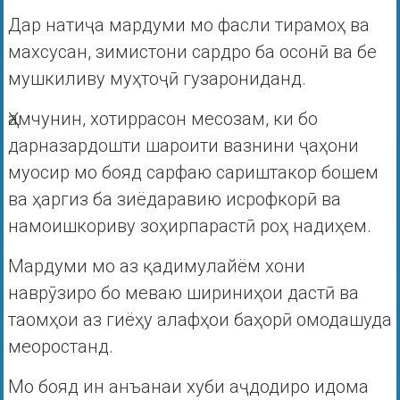
Дар натиҷа мардуми мо фасли тирамоҳ ва
махсусан, зимистони сардро ба осонӣ ва бе
мушкиливу муҳтоҷӣ гузарониданд.
Ҳамчунин, хотиррасон месозам, ки бо
дарназардошти шароити вазнини ҷаҳони
муосир мо бояд сарфаю сариштакор бошем
ва ҳаргиз ба зиёдаравию исрофкорӣ ва
намоишкориву зоҳирпарастӣ роҳ надиҳем.
Мардуми мо аз қадимулайём хони
наврӯзиро бо меваю шириниҳои дастӣ ва
таомҳои аз гиёҳу алафҳои баҳорӣ омодашуда
меоростанд.
Мо бояд ин анъанаи хуби аҷдодиро идома