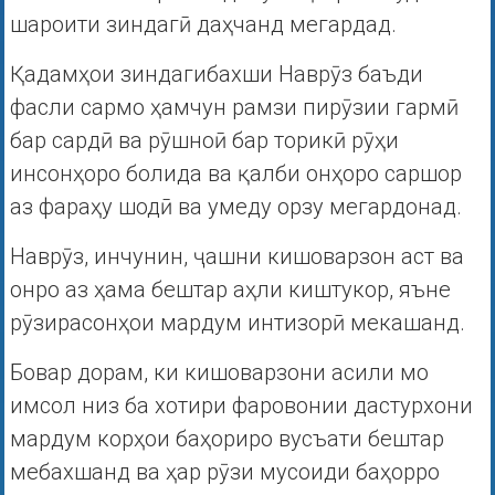
шароити зиндагӣ даҳчанд мегардад.
Қадамҳои зиндагибахши Наврӯз баъди
фасли сармо ҳамчун рамзи пирӯзии гармӣ
бар сардӣ ва рӯшноӣ бар торикӣ рӯҳи
инсонҳоро болида ва қалби онҳоро саршор
аз фараҳу шодӣ ва умеду орзу мегардонад.
Наврӯз, инчунин, ҷашни кишоварзон аст ва
онро аз ҳама бештар аҳли киштукор, яъне
рӯзирасонҳои мардум интизорӣ мекашанд.
Бовар дорам, ки кишоварзони асили мо
имсол низ ба хотири фаровонии дастурхони
мардум корҳои баҳориро вусъати бештар
мебахшанд ва ҳар рӯзи мусоиди баҳорро