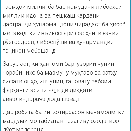
таомҳои миллӣ, ба бар намудани либосҳои
миллии идона ва пешкаш кардани
дастранҷи ҳунармандони чирадаст ба ҳисоб
меравад, ки инъикосгари фарҳанги ғании
рӯзгордорӣ, либоспӯшӣ ва ҳунармандии
тоҷикон мебошанд.
Зарур аст, ки ҳангоми баргузории чунин
чорабиниҳо ба мазмуну муҳтаво ва сатҳу
сифати онҳо, инчунин, ғановату зебоии
фарҳанги асили аҷдодӣ диққати
аввалиндараҷа дода шавад.
Дар робита ба ин, хотиррасон менамоям, ки
мардуми мо табиатан тозагиву озодагиро
дӯст медоранд.