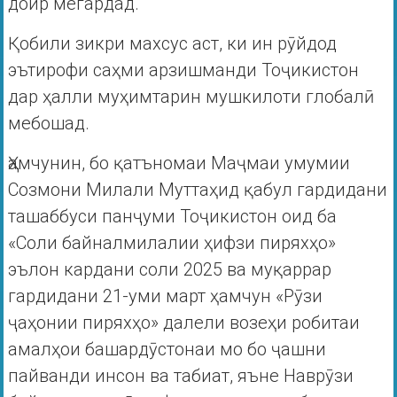
доир мегардад.
Қобили зикри махсус аст, ки ин рӯйдод
эътирофи саҳми арзишманди Тоҷикистон
дар ҳалли муҳимтарин мушкилоти глобалӣ
мебошад.
Ҳамчунин, бо қатъномаи Маҷмаи умумии
Созмони Милали Муттаҳид қабул гардидани
ташаббуси панҷуми Тоҷикистон оид ба
«Соли байналмилалии ҳифзи пиряхҳо»
эълон кардани соли 2025 ва муқаррар
гардидани 21-уми март ҳамчун «Рӯзи
ҷаҳонии пиряхҳо» далели возеҳи робитаи
амалҳои башардӯстонаи мо бо ҷашни
пайванди инсон ва табиат, яъне Наврӯзи