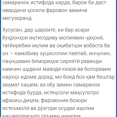
самаранок истифода карда, барои ба даст
овардани ҳосили фаровон замина
мегузоранд.
Хусусан, дар шароите, ки бар асари
буҳронҳои иқтисодиву молиявии ҷаҳонӣ,
тағйирёбии иқлим ва оқибатҳои вобаста ба
он – камобиву хушксолии паёпай, инчунин,
паҳншавии бемориҳои сироятӣ раванди
камчин шудани маводи ғизоӣ ва болоравии
нархҳо идома дорад, мо бояд боз ҳам бештар
заҳмат кашем, аз обу замин самаранок
истифода бурда, истеҳсоли маҳсулотро
афзоиш диҳем, фаровонии бозори
истеъмолӣ ва рӯзгори осудаи аҳолии
кишварамонро таъмин намоем.