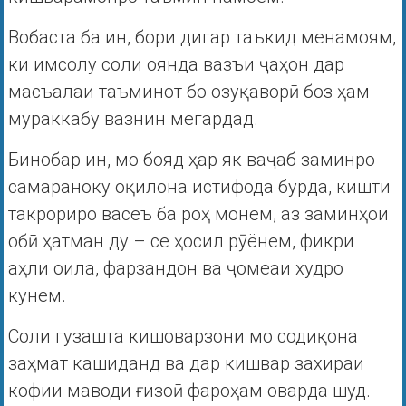
Вобаста ба ин, бори дигар таъкид менамоям,
ки имсолу соли оянда вазъи ҷаҳон дар
масъалаи таъминот бо озуқаворӣ боз ҳам
мураккабу вазнин мегардад.
Бинобар ин, мо бояд ҳар як ваҷаб заминро
самараноку оқилона истифода бурда, кишти
такрориро васеъ ба роҳ монем, аз заминҳои
обӣ ҳатман ду – се ҳосил рӯёнем, фикри
аҳли оила, фарзандон ва ҷомеаи худро
кунем.
Соли гузашта кишоварзони мо содиқона
заҳмат кашиданд ва дар кишвар захираи
кофии маводи ғизоӣ фароҳам оварда шуд.