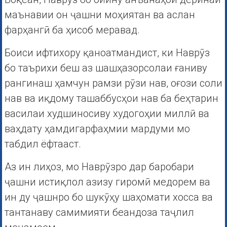
маънавии он ҷашни моҳиятан ва аслан
фарҳангӣ ба ҳисоб меравад.
Боиси ифтихору қаноатмандист, ки Наврӯз
бо таърихи беш аз шашҳазорсолаи ғаниву
рангинаш ҳамчун рамзи рӯзи нав, оғози соли
нав ва иқдому ташаббусҳои нав ба беҳтарин
василаи худшиносиву худогоҳии миллӣ ва
ваҳдату ҳамдигарфаҳмии мардуми мо
табдил ёфтааст.
Аз ин лиҳоз, мо Наврӯзро дар баробари
ҷашни истиқлол азизу гиромӣ медорем ва
ин ду ҷашнро бо шукӯҳу шаҳомати хосса ва
тантанаву самимияти беандоза таҷлил