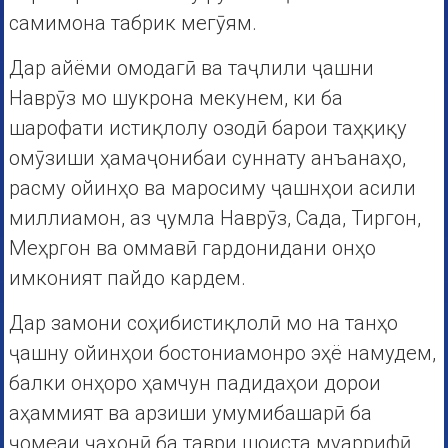
самимона табрик мегӯям.
Дар айёми омодагӣ ва таҷлили ҷашни
Наврӯз мо шукрона мекунем, ки ба
шарофати истиқлолу озодӣ барои таҳқиқу
омӯзиши ҳамаҷонибаи суннату анъанаҳо,
расму ойинҳо ва маросиму ҷашнҳои асили
миллиамон, аз ҷумла Наврӯз, Сада, Тиргон,
Меҳргон ва оммавӣ гардонидани онҳо
имконият пайдо кардем.
Дар замони соҳибистиқлолӣ мо на танҳо
ҷашну ойинҳои бостониамонро эҳё намудем,
балки онҳоро ҳамчун падидаҳои дорои
аҳаммият ва арзиши умумибашарӣ ба
ҷомеаи ҷаҳонӣ ба таври шоиста муаррифӣ