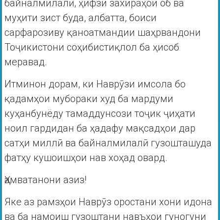
байналмилалӣ, ҳифзи захираҳои об ва
муҳити зист буда, албатта, боиси
сарфарозиву қаноатмандии шаҳрвандони
Тоҷикистони соҳибистиқлол ба ҳисоб
меравад.
Итминон дорам, ки Наврӯзи имсола бо
қадамҳои мубораки худ ба мардуми
куҳанбунёду тамаддунсози тоҷик ҷиҳати
ноил гардидан ба ҳадафу мақсадҳои дар
сатҳи миллӣ ва байналмилалӣ гузошташуда
фатҳу кушоишҳои нав хоҳад овард.
Ҳамватанони азиз!
Яке аз рамзҳои Наврӯз оростани хони идона
ва ба намоиш гузоштани навъҳои гуногуни