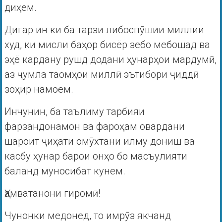
диҳем.
Дигар ин ки ба тарзи либоспӯшии миллии
худ, ки мисли баҳор бисёр зебо мебошад ва
эҳё кардану рушд додани ҳунарҳои мардумӣ,
аз ҷумла таомҳои миллӣ эътибори ҷиддӣ
зоҳир намоем.
Инчунин, ба таълиму тарбияи
фарзандонамон ва фароҳам овардани
шароит ҷиҳати омӯхтани илму дониш ва
касбу ҳунар барои онҳо бо масъулияти
баланд муносибат кунем.
Ҳамватанони гиромӣ!
Чунонки медонед, то имрӯз якчанд