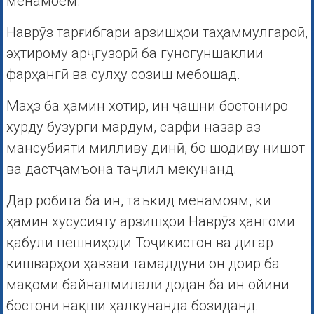
менамоем.
Наврӯз тарғибгари арзишҳои таҳаммулгароӣ,
эҳтирому арҷгузорӣ ба гуногуншаклии
фарҳангӣ ва сулҳу созиш мебошад.
Маҳз ба ҳамин хотир, ин ҷашни бостониро
хурду бузурги мардум, сарфи назар аз
мансубияти милливу динӣ, бо шодиву нишот
ва дастҷамъона таҷлил мекунанд.
Дар робита ба ин, таъкид менамоям, ки
ҳамин хусусияту арзишҳои Наврӯз ҳангоми
қабули пешниҳоди Тоҷикистон ва дигар
кишварҳои ҳавзаи тамаддуни он доир ба
мақоми байналмилалӣ додан ба ин ойини
бостонӣ нақши ҳалкунанда бозиданд.