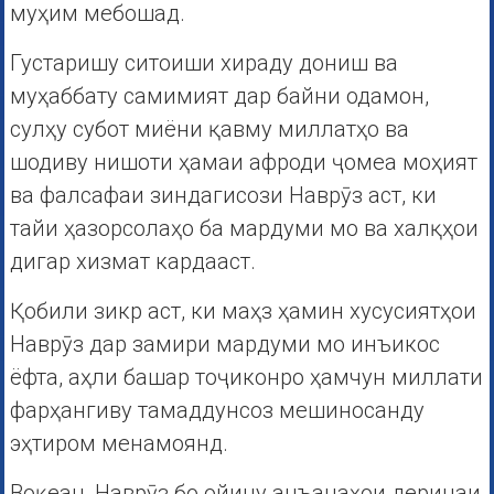
муҳим мебошад.
Густаришу ситоиши хираду дониш ва
муҳаббату самимият дар байни одамон,
сулҳу субот миёни қавму миллатҳо ва
шодиву нишоти ҳамаи афроди ҷомеа моҳият
ва фалсафаи зиндагисози Наврӯз аст, ки
тайи ҳазорсолаҳо ба мардуми мо ва халқҳои
дигар хизмат кардааст.
Қобили зикр аст, ки маҳз ҳамин хусусиятҳои
Наврӯз дар замири мардуми мо инъикос
ёфта, аҳли башар тоҷиконро ҳамчун миллати
фарҳангиву тамаддунсоз мешиносанду
эҳтиром менамоянд.
Воқеан, Наврӯз бо ойину анъанаҳои деринаи