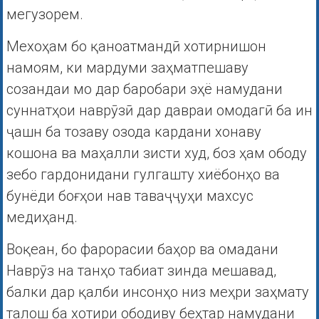
мегузорем.
Мехоҳам бо қаноатмандӣ хотирнишон
намоям, ки мардуми заҳматпешаву
созандаи мо дар баробари эҳё намудани
суннатҳои наврӯзӣ дар давраи омодагӣ ба ин
ҷашн ба тозаву озода кардани хонаву
кошона ва маҳалли зисти худ, боз ҳам ободу
зебо гардонидани гулгашту хиёбонҳо ва
бунёди боғҳои нав таваҷҷуҳи махсус
медиҳанд.
Воқеан, бо фарорасии баҳор ва омадани
Наврӯз на танҳо табиат зинда мешавад,
балки дар қалби инсонҳо низ меҳри заҳмату
талош ба хотири ободиву беҳтар намудани