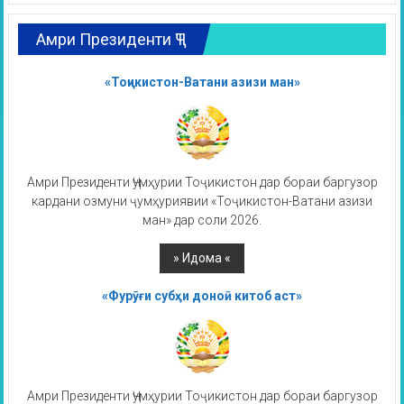
Амри Президенти ҶТ
«Тоҷикистон-Ватани азизи ман»
Амри Президенти Ҷумҳурии Тоҷикистон дар бораи баргузор
кардани озмуни ҷумҳуриявии «Тоҷикистон-Ватани азизи
ман» дар соли 2026.
«Фурӯғи субҳи доноӣ китоб аст»
Амри Президенти Ҷумҳурии Тоҷикистон дар бораи баргузор