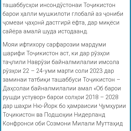
ташаббусҳои инсондӯстонаи Тоҷикистон
барои ҳалли мушкилоти глобалӣ аз ҷониби
ҷомеаи ҷаҳонӣ дастгирӣ ёфта, дар миқёси
сайёра амалӣ шуда истодаанд.
Мояи ифтихору сарфарозии мардуми
шарифи Тоҷикистон аст, ки дар рӯзҳои
таҷлили Наврӯзи байналмилалии имсола
рӯзҳои 22 – 24-уми марти соли 2023 дар
заминаи татбиқи ташаббуси Тоҷикистон –
Даҳсолаи байналмилалии амал «Об барои
рушди устувор» барои солҳои 2018 – 2028
дар шаҳри Ню-Йорк бо ҳамраисии Ҷумҳурии
Тоҷикистон ва Подшоҳии Нидерланд
Конфронси оби Созмони Милали Муттаҳид