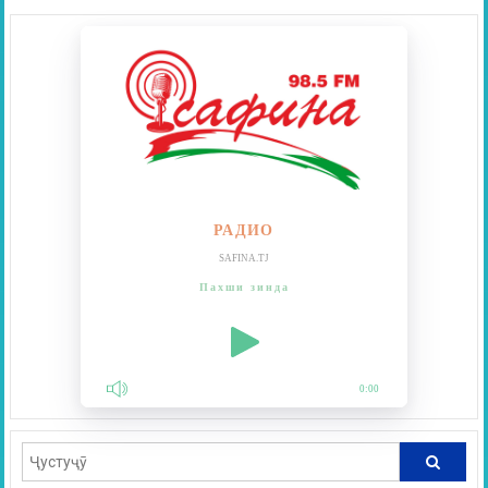
РАДИО
SAFINA.TJ
Пахши зинда
0:00