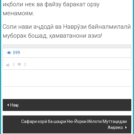
иқболи нек ва файзу баракат орзу
менамоям.
Соли нави аҷдодӣ ва Наврӯзи байналмилалӣ
муборак бошад, ҳамватанони азиз!
599
0
0
Нақш
Сафари корӣ ба шаҳри Ню-Йорки Иёлоти Муттаҳидаи
Амрико.