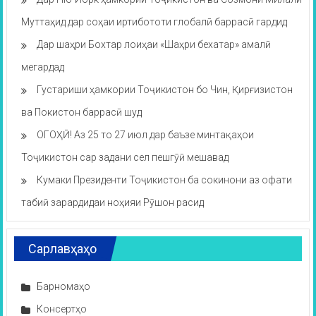
Муттаҳид дар соҳаи иртибототи глобалӣ баррасӣ гардид
Дар шаҳри Бохтар лоиҳаи «Шаҳри бехатар» амалӣ
мегардад
Густариши ҳамкории Тоҷикистон бо Чин, Қирғизистон
ва Покистон баррасӣ шуд
ОГОҲӢ! Аз 25 то 27 июл дар баъзе минтақаҳои
Тоҷикистон сар задани сел пешгӯӣ мешавад
Кумаки Президенти Тоҷикистон ба сокинони аз офати
табиӣ зарардидаи ноҳияи Рӯшон расид
Сарлавҳаҳо
Барномаҳо
Консертҳо