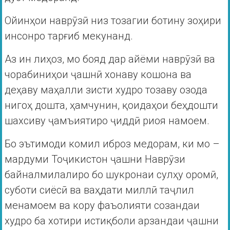
Ойинҳои наврӯзӣ низ тозагии ботину зоҳири
инсонро тарғиб мекунанд.
Аз ин лиҳоз, мо бояд дар айёми наврӯзӣ ва
чорабиниҳои ҷашнӣ хонаву кошона ва
деҳаву маҳалли зисти худро тозаву озода
нигоҳ дошта, ҳамчунин, қоидаҳои беҳдошти
шахсиву ҷамъиятиро ҷиддӣ риоя намоем.
Бо эътимоди комил иброз медорам, ки мо –
мардуми Тоҷикистон ҷашни Наврӯзи
байналмилалиро бо шукронаи сулҳу оромӣ,
суботи сиёсӣ ва ваҳдати миллӣ таҷлил
менамоем ва кору фаъолияти созандаи
худро ба хотири истиқболи арзандаи ҷашни