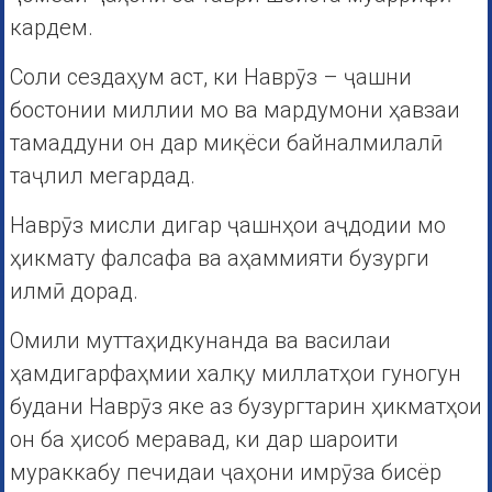
кардем.
Соли сездаҳум аст, ки Наврӯз – ҷашни
бостонии миллии мо ва мардумони ҳавзаи
тамаддуни он дар миқёси байналмилалӣ
таҷлил мегардад.
Наврӯз мисли дигар ҷашнҳои аҷдодии мо
ҳикмату фалсафа ва аҳаммияти бузурги
илмӣ дорад.
Омили муттаҳидкунанда ва василаи
ҳамдигарфаҳмии халқу миллатҳои гуногун
будани Наврӯз яке аз бузургтарин ҳикматҳои
он ба ҳисоб меравад, ки дар шароити
мураккабу печидаи ҷаҳони имрӯза бисёр