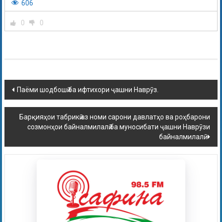
606
0
0
Паёми шодбошӣ ба ифтихори ҷашни Наврӯз.
Барқияҳои табрикӣ аз номи сарони давлатҳо ва роҳбарони
созмонҳои байналмилалӣ ба муносибати ҷашни Наврӯзи
байналмилалӣ.