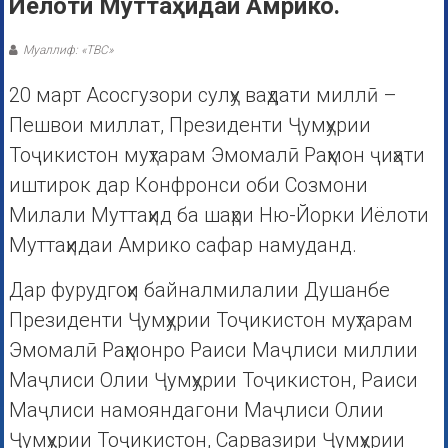
Иёлоти Муттаҳидаи Амрико.
Муаллиф: «ТВС»
20 март Асосгузори сулҳу ваҳдати миллӣ –
Пешвои миллат, Президенти Ҷумҳурии
Тоҷикистон муҳтарам Эмомалӣ Раҳмон ҷиҳати
иштирок дар Конфронси оби Созмони
Милали Муттаҳид ба шаҳри Ню-Йорки Иёлоти
Муттаҳидаи Амрико сафар намуданд.
Дар фурудгоҳи байналмилалии Душанбе
Президенти Ҷумҳурии Тоҷикистон муҳтарам
Эмомалӣ Раҳмонро Раиси Маҷлиси миллии
Маҷлиси Олии Ҷумҳурии Тоҷикистон, Раиси
Маҷлиси намояндагони Маҷлиси Олии
Ҷумҳурии Тоҷикистон, Сарвазири Ҷумҳурии