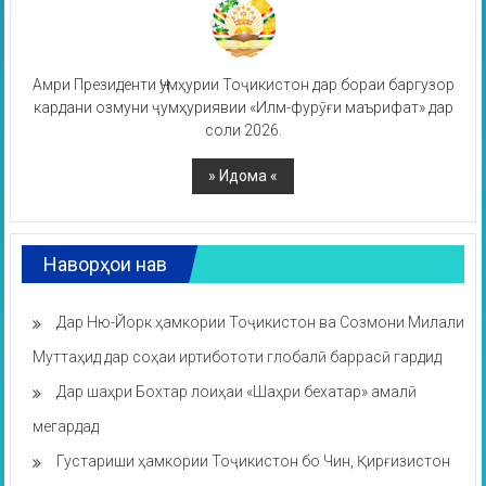
Амри Президенти Ҷумҳурии Тоҷикистон дар бораи баргузор
кардани озмуни ҷумҳуриявии «Илм-фурӯғи маърифат» дар
соли 2026.
Наворҳои нав
Дар Ню-Йорк ҳамкории Тоҷикистон ва Созмони Милали
Муттаҳид дар соҳаи иртибототи глобалӣ баррасӣ гардид
Дар шаҳри Бохтар лоиҳаи «Шаҳри бехатар» амалӣ
мегардад
Густариши ҳамкории Тоҷикистон бо Чин, Қирғизистон