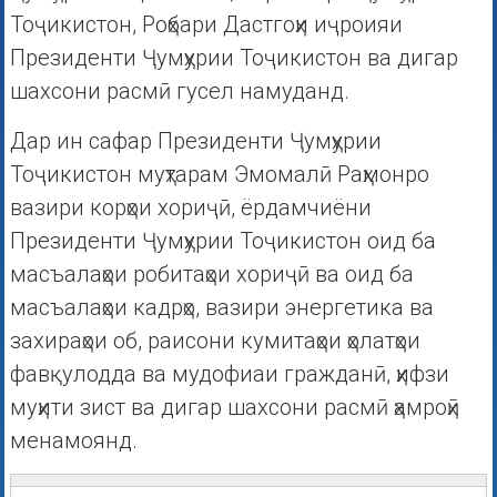
Тоҷикистон, Роҳбари Дастгоҳи иҷроияи
Президенти Ҷумҳурии Тоҷикистон ва дигар
шахсони расмӣ гусел намуданд.
Дар ин сафар Президенти Ҷумҳурии
Тоҷикистон муҳтарам Эмомалӣ Раҳмонро
вазири корҳои хориҷӣ, ёрдамчиёни
Президенти Ҷумҳурии Тоҷикистон оид ба
масъалаҳои робитаҳои хориҷӣ ва оид ба
масъалаҳои кадрҳо, вазири энергетика ва
захираҳои об, раисони кумитаҳои ҳолатҳои
фавқулодда ва мудофиаи гражданӣ, ҳифзи
муҳити зист ва дигар шахсони расмӣ ҳамроҳӣ
менамоянд.