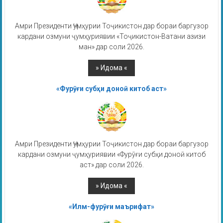
Амри Президенти Ҷумҳурии Тоҷикистон дар бораи баргузор
кардани озмуни ҷумҳуриявии «Тоҷикистон-Ватани азизи
ман» дар соли 2026.
«Фурӯғи субҳи доноӣ китоб аст»
Амри Президенти Ҷумҳурии Тоҷикистон дар бораи баргузор
кардани озмуни ҷумҳуриявии «Фурӯғи субҳи доноӣ китоб
аст» дар соли 2026.
«Илм-фурӯғи маърифат»