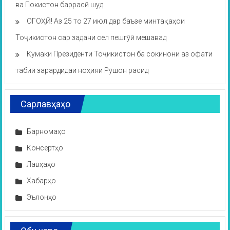
ва Покистон баррасӣ шуд
ОГОҲӢ! Аз 25 то 27 июл дар баъзе минтақаҳои
Тоҷикистон сар задани сел пешгӯӣ мешавад
Кумаки Президенти Тоҷикистон ба сокинони аз офати
табиӣ зарардидаи ноҳияи Рӯшон расид
Сарлавҳаҳо
Барномаҳо
Консертҳо
Лавҳаҳо
Хабарҳо
Эълонҳо