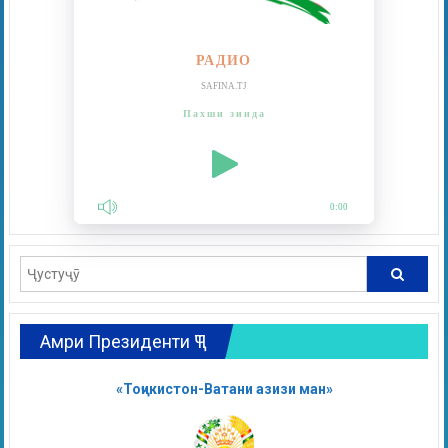
РАДИО
SAFINA.TJ
Пахши зинда
0:00
Амри Президенти ҶТ
«Тоҷикистон-Ватани азизи ман»