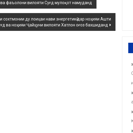
 ва фаъолони вилояти Суғд мулоқот намуданд
и сохтмонии ду лоиҳаи нави энергетикӣ дар ноҳияи Ашти
уғд ва ноҳияи Ҷайҳуни вилояти Хатлон оғоз бахшиданд