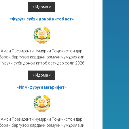
«Фурӯғи субҳи доноӣ китоб аст»
Амри Президенти Ҷумҳурии Тоҷикистон дар
бораи баргузор кардани озмуни ҷумҳуриявии
Фурӯғи субҳи доноӣ китоб аст» дар соли 2026.
«Илм-фурӯғи маърифат»
Амри Президенти Ҷумҳурии Тоҷикистон дар
бораи баргузор кардани озмуни ҷумҳуриявии