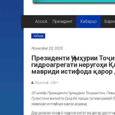
Асосӣ
Президент
Хабарҳо
Барн
Хабарҳо
November 20, 2025
Президенти Ҷумҳурии Тоҷ
гидроагрегати неругоҳи 
мавриди истифода қарор
Муаллиф: «ТВС»
20 ноябр Президенти Ҷумҳурии Тоҷикистон, Пев
Гулистони вилояти Суғд бо пахши тугмаи рамзӣ 
мавриди истифода қарор доданд.
Дар доираи лоиҳа 6 гидроагрегат ва дигар дастгоҳ