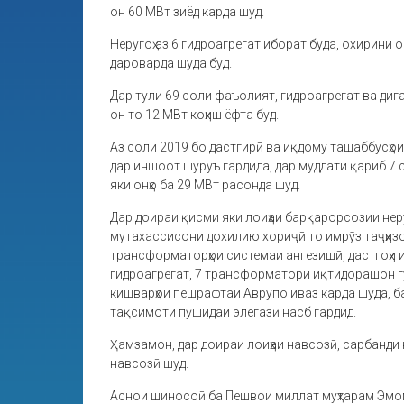
он 60 МВт зиёд карда шуд.
Неругоҳ аз 6 гидроагрегат иборат буда, охирини 
дароварда шуда буд.
Дар тули 69 соли фаъолият, гидроагрегат ва дигар
он то 12 МВт коҳиш ёфта буд.
Аз соли 2019 бо дастгирӣ ва иқдому ташаббусҳо
дар иншоот шуруъ гардида, дар муддати қариб 7 с
яки онҳо ба 29 МВт расонда шуд.
Дар доираи қисми яки лоиҳаи барқарорсозии нер
мутахассисони дохилию хориҷӣ то имрӯз таҷҳизот
трансформаторҳои системаи ангезишӣ, дастгоҳи
гидроагрегат, 7 трансформатори иқтидорашон гун
кишварҳои пешрафтаи Аврупо иваз карда шуда, ба
тақсимоти пӯшидаи элегазӣ насб гардид.
Ҳамзамон, дар доираи лоиҳаи навсозӣ, сарбанди н
навсозӣ шуд.
Аснои шиносоӣ ба Пешвои миллат муҳтарам Эмома