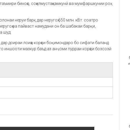
 таъмири биноҳо, соҳилмустаҳкамкунӣ ва мумфаршкунии роҳ
олонаи неруи барқ дар неругоҳ 650 млн. кВт. соатро
неругоҳ ва пайваст намудани он ба шабакаи барқи,
а шуд.
 дар доираи лоиҳа корҳои боқимондаро бо сифати баланд
 то иншооти мазкур баъд аз анҷоми пурраи корҳои бозсозӣ
«