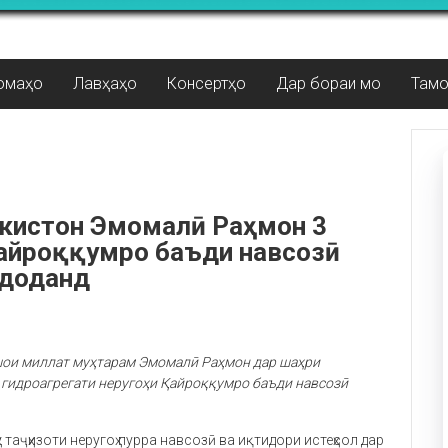
омаҳо
Лавҳаҳо
Консертҳо
Дар бораи мо
Там
икистон Эмомалӣ Раҳмон 3
Қайроққумро баъди навсозӣ
 доданд
шои миллат муҳтарам Эмомалӣ Раҳмон дар шаҳри
3 гидроагрегати неругоҳи Қайроққумро баъди навсозӣ
у таҷҳизоти неругоҳ пурра навсозӣ ва иқтидори истеҳсол дар