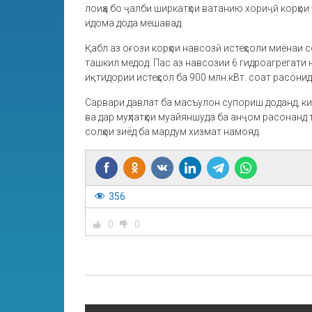
лоиҳа бо ҷалби ширкатҳои ватанию хориҷӣ корҳои
идома дода мешавад.
Қабл аз оғози корҳои навсозӣ истеҳсоли миёнаи с
ташкил медод. Пас аз навсозии 6 гидроагрегати 
иқтидории истеҳсол ба 900 млн.кВт. соат расонид
Сарвари давлат ба масъулон супориш доданд, ки
ва дар муҳлатҳои муайяншуда ба анҷом расонанд
солҳои зиёд ба мардум хизмат намояд.
356
0
0