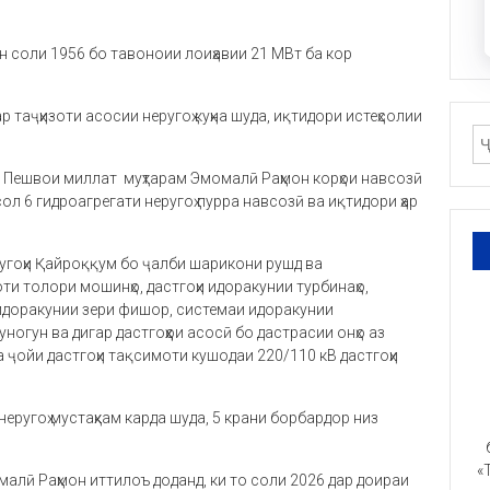
он соли 1956 бо тавоноии лоиҳавии 21 МВт ба кор
 таҷҳизоти асосии неругоҳ куҳна шуда, иқтидори истеҳсолии
и Пешвои миллат муҳтарам Эмомалӣ Раҳмон корҳои навсозӣ
ол 6 гидроагрегати неругоҳ пурра навсозӣ ва иқтидори ҳар
угоҳи Қайроққум бо ҷалби шарикони рушд ва
и толори мошинҳо, дастгоҳи идоракунии турбинаҳо,
 идоракунии зери фишор, системаи идоракунии
огун ва дигар дастгоҳҳои асосӣ бо дастрасии онҳо аз
 ҷойи дастгоҳи тақсимоти кушодаи 220/110 кВ дастгоҳи
еругоҳ мустаҳкам карда шуда, 5 крани борбардор низ
«
лӣ Раҳмон иттилоъ доданд, ки то соли 2026 дар доираи