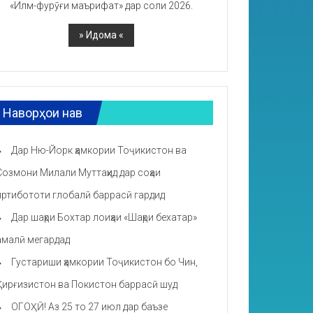
«Илм-фурӯғи маърифат» дар соли 2026.
Наворҳои нав
Дар Ню-Йорк ҳамкории Тоҷикистон ва
Созмони Милали Муттаҳид дар соҳаи
иртибототи глобалӣ баррасӣ гардид
Дар шаҳри Бохтар лоиҳаи «Шаҳри бехатар»
амалӣ мегардад
Густариши ҳамкории Тоҷикистон бо Чин,
Қирғизистон ва Покистон баррасӣ шуд
ОГОҲӢ! Аз 25 то 27 июл дар баъзе