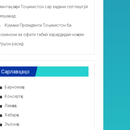
минтақаҳои Тоҷикистон сар задани сел пешгӯӣ
мешавад
Кумаки Президенти Тоҷикистон ба
сокинони аз офати табиӣ зарардидаи ноҳияи
Рӯшон расид
Сарлавҳаҳо
Барномаҳо
Консертҳо
Лавҳаҳо
Хабарҳо
Эълонҳо