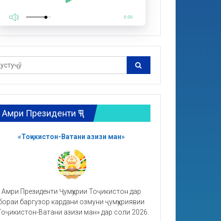
0:00
Амри Президенти ҶТ
«Тоҷикистон-Ватани азизи ман»
Амри Президенти Ҷумҳурии Тоҷикистон дар
бораи баргузор кардани озмуни ҷумҳуриявии
Тоҷикистон-Ватани азизи ман» дар соли 2026.