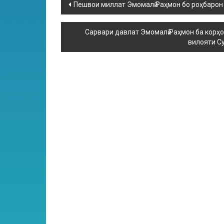
Пешвои миллат Эмомалӣ Раҳмон бо роҳбарон
Сарвари давлат Эмомалӣ Раҳмон ба корҳо
вилояти С