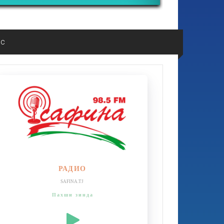
ос
РАДИО
SAFINA.TJ
Пахши зинда