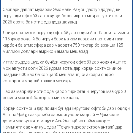
Сарвари давлат муҳтарам Эмомалӣ Раҳмон дастур доданд, ки
неругоҳҳои офтобӣ дар ноҳияҳои болозикр то моҳи августи соли
2026 сохта ба истифода дода шаванд.
Лоиҳаи сохтмони неругоҳи офтобӣ дар ноҳияи Ашт барои таъмини
115 ҳазор хоҷагӣ бо неруи барқ ва кам кардани партовҳои гази
карбон ба атмосфера дар масоҳати 750 гектар бо арзиши 125
миллион доллари амрикоӣ амалӣ мешавад.
Иттилоъ дода шуд, ки бунёди неругоҳи офтобӣ дар ноҳияи Ашт то
моҳи августи соли 2026 идома ёфта, дар корҳои сохтмонии он
наздики 600 кас ба кор ҷалб мешаванд, ки аксари онҳоро
коргарони маҳаллӣ ташкил медиҳанд.
Пас аз мавриди истифода қарор гирифтани неругоҳи мазкур 30
сокини маҳаллӣ ба кор таъмин мешавад.
Корҳои сохтмонӣ дар лоиҳаи бунёди неругоҳҳои офтобӣ дар ноҳияҳои
Ашт ва Ҷайҳун аз ҷониби сармоягузори маҳаллӣ — Ҷамъияти
дорои масъулияти маҳдуди Аён Энерҷӣ ва паймонкор —
Ҷамъияти саҳомии кушодаи “Тоҷикгидроэлектромантаж” дар