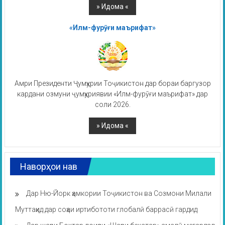
«Илм-фурӯғи маърифат»
Амри Президенти Ҷумҳурии Тоҷикистон дар бораи баргузор
кардани озмуни ҷумҳуриявии «Илм-фурӯғи маърифат» дар
соли 2026.
Наворҳои нав
Дар Ню-Йорк ҳамкории Тоҷикистон ва Созмони Милали
Муттаҳид дар соҳаи иртибототи глобалӣ баррасӣ гардид