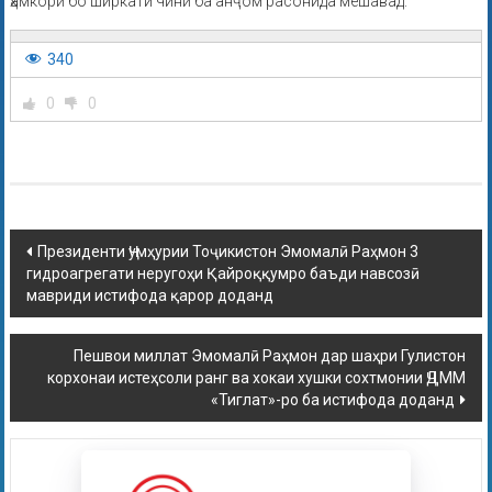
ҳамкорӣ бо ширкати чинӣ ба анҷом расонида мешавад.
340
0
0
Президенти Ҷумҳурии Тоҷикистон Эмомалӣ Раҳмон 3
гидроагрегати неругоҳи Қайроққумро баъди навсозӣ
мавриди истифода қарор доданд
Пешвои миллат Эмомалӣ Раҳмон дар шаҳри Гулистон
корхонаи истеҳсоли ранг ва хокаи хушки сохтмонии ҶДММ
«Тиглат»-ро ба истифода доданд