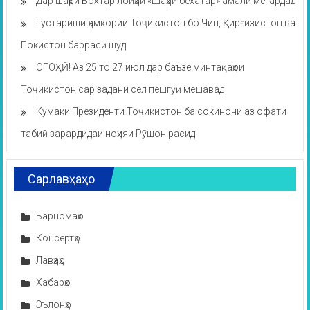
Дар шаҳри Бохтар лоиҳаи «Шаҳри бехатар» амалӣ мегардад
Густариши ҳамкории Тоҷикистон бо Чин, Қирғизистон ва
Покистон баррасӣ шуд
ОГОҲӢ! Аз 25 то 27 июл дар баъзе минтақаҳои
Тоҷикистон сар задани сел пешгӯӣ мешавад
Кумаки Президенти Тоҷикистон ба сокинони аз офати
табиӣ зарардидаи ноҳияи Рӯшон расид
Сарлавҳаҳо
Барномаҳо
Консертҳо
Лавҳаҳо
Хабарҳо
Эълонҳо