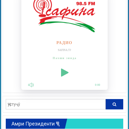
РАДИО
SAFINA.TJ
Пахши зинда
0:00
Амри Президенти ҶТ