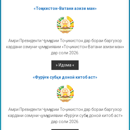
«Тоҷикистон-Ватани азизи ман»
Амри Президенти Ҷумҳурии Тоҷикистон дар бораи баргузор
кардани озмуни ҷумҳуриявии «Тоҷикистон-Ватани азизи ман»
дар соли 2026.
«Фурӯғи субҳи доноӣ китоб аст»
Амри Президенти Ҷумҳурии Тоҷикистон дар бораи баргузор
кардани озмуни ҷумҳуриявии «Фурӯғи субҳи доноӣ китоб аст»
дар соли 2026.