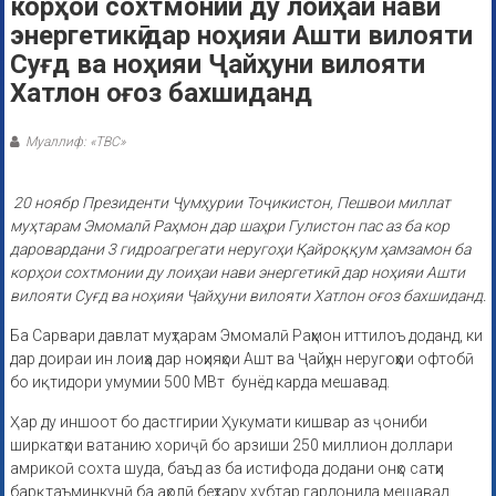
корҳои сохтмонии ду лоиҳаи нави
энергетикӣ дар ноҳияи Ашти вилояти
Суғд ва ноҳияи Ҷайҳуни вилояти
Хатлон оғоз бахшиданд
Муаллиф: «ТВС»
20 ноябр Президенти Ҷумҳурии Тоҷикистон, Пешвои миллат
муҳтарам Эмомалӣ Раҳмон дар шаҳри Гулистон пас аз ба кор
даровардани 3 гидроагрегати неругоҳи Қайроққум ҳамзамон ба
корҳои сохтмонии ду лоиҳаи нави энергетикӣ дар ноҳияи Ашти
вилояти Суғд ва ноҳияи Ҷайҳуни вилояти Хатлон оғоз бахшиданд.
Ба Сарвари давлат муҳтарам Эмомалӣ Раҳмон иттилоъ доданд, ки
дар доираи ин лоиҳа дар ноҳияҳои Ашт ва Ҷайҳун неругоҳҳои офтобӣ
бо иқтидори умумии 500 МВт бунёд карда мешавад.
Ҳар ду иншоот бо дастгирии Ҳукумати кишвар аз ҷониби
ширкатҳои ватанию хориҷӣ бо арзиши 250 миллион доллари
амрикоӣ сохта шуда, баъд аз ба истифода додани онҳо сатҳи
барқтаъминкунӣ ба аҳолӣ беҳтару хубтар гардонида мешавад.