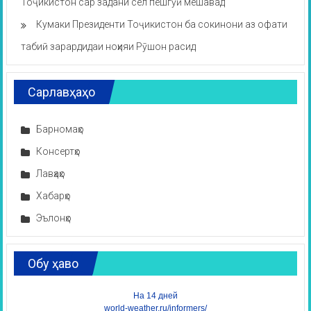
Тоҷикистон сар задани сел пешгӯӣ мешавад
Кумаки Президенти Тоҷикистон ба сокинони аз офати
табиӣ зарардидаи ноҳияи Рӯшон расид
Сарлавҳаҳо
Барномаҳо
Консертҳо
Лавҳаҳо
Хабарҳо
Эълонҳо
Обу ҳаво
На 14 дней
world-weather.ru/informers/