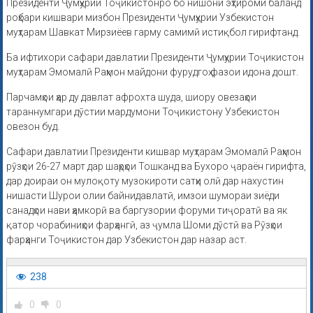
Президенти Ҷумҳурии Тоҷикистонро бо нишони эҳтироми баланд
роҳбари кишвари мизбон Президенти Ҷумҳурии Узбекистон
муҳтарам Шавкат Мирзиёев гарму самимӣ истиқбол гирифтанд.
Ба ифтихори сафари давлатии Президенти Ҷумҳурии Тоҷикистон
муҳтарам Эмомалӣ Раҳмон майдони фурудгоҳ фазои идона дошт.
Парчамҳои ҳар ду давлат афрохта шуда, шиору овезаҳои
тараннумгари дӯстии мардумони Тоҷикистону Узбекистон
овезон буд.
Сафари давлатии Президенти кишвар муҳтарам Эмомалӣ Раҳмон
рӯзҳои 26-27 март дар шаҳрҳои Тошканд ва Бухоро ҷараён гирифта,
дар доираи он мулоқоту музокироти сатҳи олӣ дар нахустин
нишасти Шурои олии байнидавлатӣ, имзои шумораи зиёди
санадҳои нави ҳамкорӣ ва баргузории форуми тиҷоратӣ ва як
қатор чорабиниҳои фарҳангӣ, аз ҷумла Шоми дӯстӣ ва Рӯзҳои
фарҳанги Тоҷикистон дар Узбекистон дар назар аст.
238
0
0