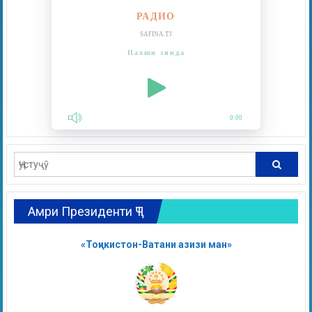
РАДИО
SAFINA.TJ
Пахши зинда
0:00
Амри Президенти ҶТ
«Тоҷикистон-Ватани азизи ман»