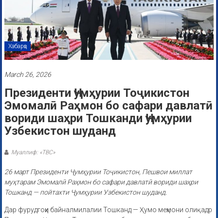
Хабарҳо
March 26, 2026
Президенти Ҷумҳурии Тоҷикистон
Эмомалӣ Раҳмон бо сафари давлатӣ
вориди шаҳри Тошканди Ҷумҳурии
Узбекистон шуданд
Муаллиф: «ТВС»
26 март Президенти Ҷумҳурии Тоҷикистон, Пешвои миллат
муҳтарам Эмомалӣ Раҳмон бо сафари давлатӣ вориди шаҳри
Тошканд — пойтахти Ҷумҳурии Узбекистон шуданд.
Дар фурудгоҳи байналмилалии Тошканд — Ҳумо меҳмони олиқадр