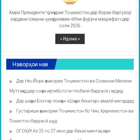
Амри Президенти Ҷумҳурии Тоҷикистон дар бораи баргузор
кардани озмуни ҷумҳуриявии «Илм-фурӯғи маърифат» дар
соли 2026.
Наворҳои нав
Дар Ню-Йорк ҳамкории Тоҷикистон ва Созмони Милали
Муттаҳид дар соҳаи иртибототи глобалӣ баррасӣ гардид
Дар шаҳри Бохтар лоиҳаи «Шаҳри бехатар» амалӣ мегардад
Густариши ҳамкории Тоҷикистон бо Чин, Қирғизистон ва
Покистон баррасӣ шуд
ОГОҲӢ! Аз 25 то 27 июл дар баъзе минтақаҳои