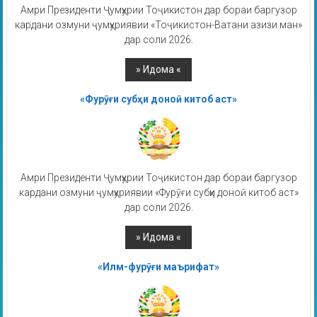
Амри Президенти Ҷумҳурии Тоҷикистон дар бораи баргузор
кардани озмуни ҷумҳуриявии «Тоҷикистон-Ватани азизи ман»
дар соли 2026.
«Фурӯғи субҳи доноӣ китоб аст»
Амри Президенти Ҷумҳурии Тоҷикистон дар бораи баргузор
кардани озмуни ҷумҳуриявии «Фурӯғи субҳи доноӣ китоб аст»
дар соли 2026.
«Илм-фурӯғи маърифат»