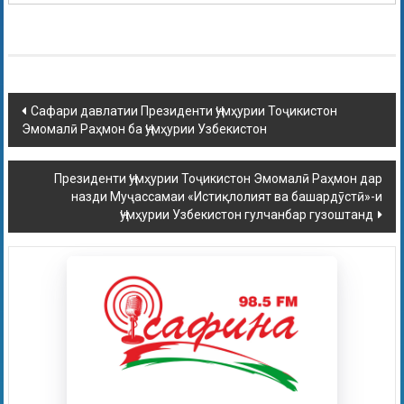
Сафари давлатии Президенти Ҷумҳурии Тоҷикистон
Эмомалӣ Раҳмон ба Ҷумҳурии Узбекистон
Президенти Ҷумҳурии Тоҷикистон Эмомалӣ Раҳмон дар
назди Муҷассамаи «Истиқлолият ва башардӯстӣ»-и
Ҷумҳурии Узбекистон гулчанбар гузоштанд