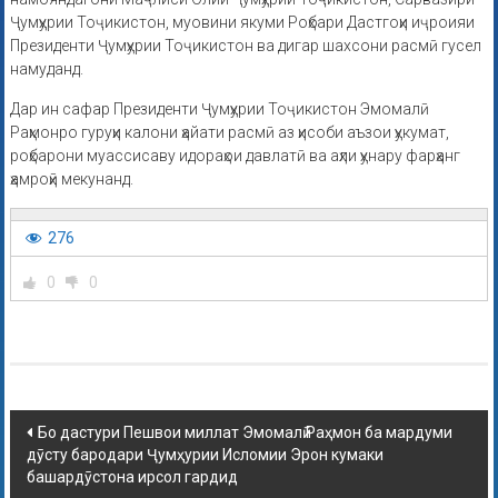
Ҷумҳурии Тоҷикистон, муовини якуми Роҳбари Дастгоҳи иҷроияи
Президенти Ҷумҳурии Тоҷикистон ва дигар шахсони расмӣ гусел
намуданд.
Дар ин сафар Президенти Ҷумҳурии Тоҷикистон Эмомалӣ
Раҳмонро гуруҳи калони ҳайати расмӣ аз ҳисоби аъзои ҳукумат,
роҳбарони муассисаву идораҳои давлатӣ ва аҳли ҳунару фарҳанг
ҳамроҳӣ мекунанд.
276
0
0
Бо дастури Пешвои миллат Эмомалӣ Раҳмон ба мардуми
дӯсту бародари Ҷумҳурии Исломии Эрон кумаки
башардӯстона ирсол гардид