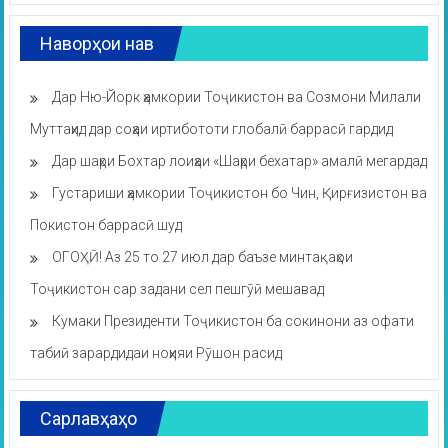
Наворҳои нав
Дар Ню-Йорк ҳамкории Тоҷикистон ва Созмони Милали
Муттаҳид дар соҳаи иртибототи глобалӣ баррасӣ гардид
Дар шаҳри Бохтар лоиҳаи «Шаҳри бехатар» амалӣ мегардад
Густариши ҳамкории Тоҷикистон бо Чин, Қирғизистон ва
Покистон баррасӣ шуд
ОГОҲӢ! Аз 25 то 27 июл дар баъзе минтақаҳои
Тоҷикистон сар задани сел пешгӯӣ мешавад
Кумаки Президенти Тоҷикистон ба сокинони аз офати
табиӣ зарардидаи ноҳияи Рӯшон расид
Сарлавҳаҳо