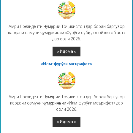
Амри Президенти Ҷумҳурии Тоҷикистон дар бораи баргузор
кардани озмуни ҷумҳуриявии «Фурӯғи субҳи доноӣ китоб аст»
дар соли 2026.
«Илм-фурӯғи маърифат»
Амри Президенти Ҷумҳурии Тоҷикистон дар бораи баргузор
кардани озмуни ҷумҳуриявии «Илм-фурӯғи маърифат» дар
соли 2026.