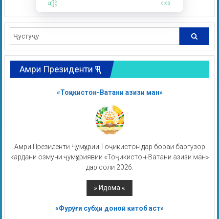
0:00
Амри Президенти ҶТ
«Тоҷикистон-Ватани азизи ман»
Амри Президенти Ҷумҳурии Тоҷикистон дар бораи баргузор
кардани озмуни ҷумҳуриявии «Тоҷикистон-Ватани азизи ман»
дар соли 2026.
«Фурӯғи субҳи доноӣ китоб аст»