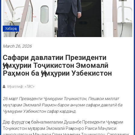
Хабарҳо
March 26, 2026
Сафари давлатии Президенти
Ҷумҳурии Тоҷикистон Эмомалӣ
Раҳмон ба Ҷумҳурии Узбекистон
Муаллиф: «ТВС»
26 март Президенти Ҷумҳурии Тоҷикистон, Пешвои миллат
муҳтарам Эмомалӣ Раҳмон барои анҷоми сафари давлатӣ ба
Ҷумҳурии Узбекистон сафар карданд.
Дар фурудгоҳи байналмилалии Душанбе Президенти Ҷумҳурии
Тоҷикистон муҳтарам Эмомалӣ Раҳмонро Раиси Маҷлиси
намояндагони Маҷлиси Олии Ҷумҳурии Тоҷикистон, Сарвазири