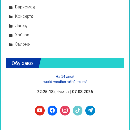
Барномаҳо
Консертҳо
Лавҳаҳо
Хабарҳо
Эълонҳо
Обу ҳаво
На 14 дней
world-weather.ru/informers/
22:25:19
( Ҷумъа )
07.08.2026