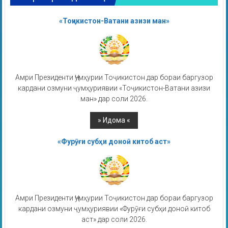
«Тоҷикистон-Ватани азизи ман»
Амри Президенти Ҷумҳурии Тоҷикистон дар бораи баргузор
кардани озмуни ҷумҳуриявии «Тоҷикистон-Ватани азизи
ман» дар соли 2026.
«Фурӯғи субҳи доноӣ китоб аст»
Амри Президенти Ҷумҳурии Тоҷикистон дар бораи баргузор
кардани озмуни ҷумҳуриявии «Фурӯғи субҳи доноӣ китоб
аст» дар соли 2026.