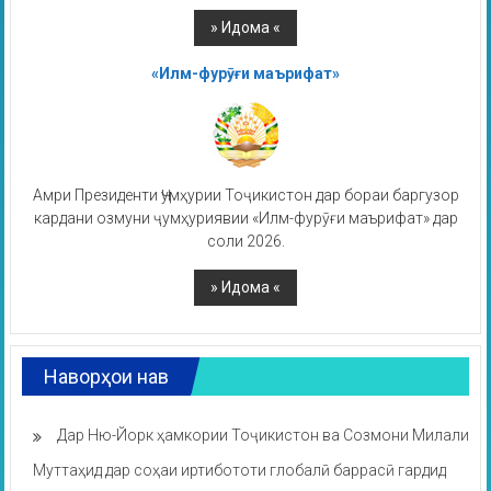
«Илм-фурӯғи маърифат»
Амри Президенти Ҷумҳурии Тоҷикистон дар бораи баргузор
кардани озмуни ҷумҳуриявии «Илм-фурӯғи маърифат» дар
соли 2026.
Наворҳои нав
Дар Ню-Йорк ҳамкории Тоҷикистон ва Созмони Милали
Муттаҳид дар соҳаи иртибототи глобалӣ баррасӣ гардид