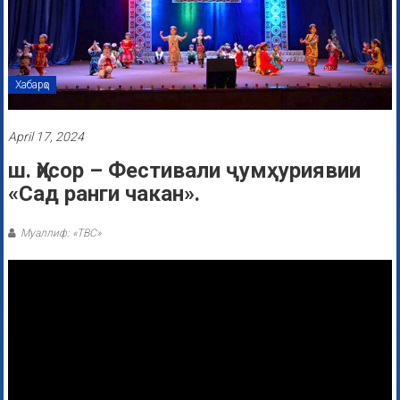
Хабарҳо
April 17, 2024
ш. Ҳисор – Фестивали ҷумҳуриявии
«Сад ранги чакан».
Муаллиф: «ТВС»