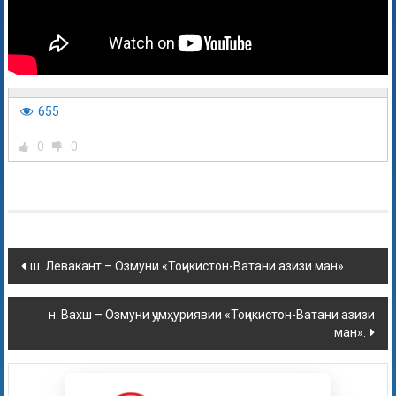
655
0
0
ш. Левакант – Озмуни «Тоҷикистон-Ватани азизи ман».
н. Вахш – Озмуни ҷумҳуриявии «Тоҷикистон-Ватани азизи
ман».