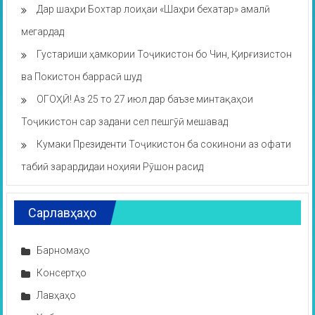
Дар шаҳри Бохтар лоиҳаи «Шаҳри бехатар» амалӣ
мегардад
Густариши ҳамкории Тоҷикистон бо Чин, Қирғизистон
ва Покистон баррасӣ шуд
ОГОҲӢ! Аз 25 то 27 июл дар баъзе минтақаҳои
Тоҷикистон сар задани сел пешгӯӣ мешавад
Кумаки Президенти Тоҷикистон ба сокинони аз офати
табиӣ зарардидаи ноҳияи Рӯшон расид
Сарлавҳаҳо
Барномаҳо
Консертҳо
Лавҳаҳо