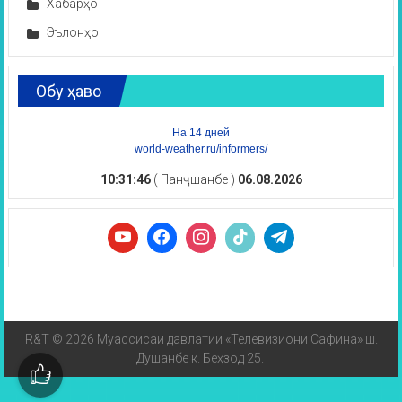
Хабарҳо
Эълонҳо
Обу ҳаво
На 14 дней
world-weather.ru/informers/
10:31:46
( Панҷшанбе )
06.08.2026
R&T © 2026 Муассисаи давлатии «Телевизиони Сафина» ш.
Душанбе к. Беҳзод 25.