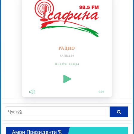
РАДИО
SAFINA.TJ
Пахши зинда
0:00
Амри Президенти ҶТ