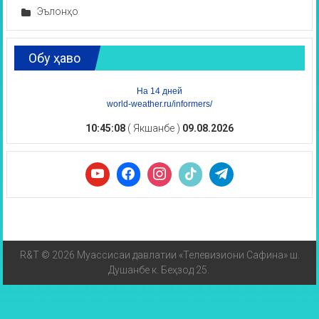
Эълонҳо
Обу ҳаво
На 14 дней
world-weather.ru/informers/
10:45:08
( Якшанбе )
09.08.2026
R&T © 2026 Муассисаи давлатии «Телевизиони Сафина» ш.
Душанбе к. Беҳзод 25.