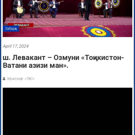
Хабарҳо
April 17, 2024
ш. Левакант – Озмуни «Тоҷикистон-
Ватани азизи ман».
Муаллиф: «ТВС»