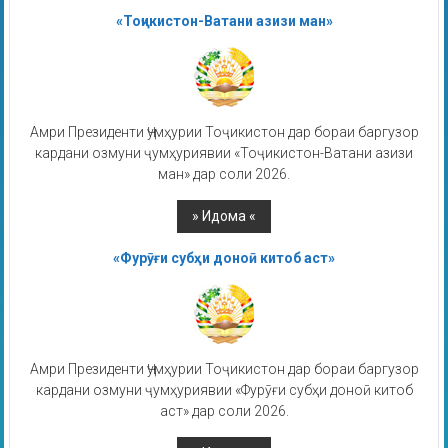
«Тоҷикистон-Ватани азизи ман»
Амри Президенти Ҷумҳурии Тоҷикистон дар бораи баргузор
кардани озмуни ҷумҳуриявии «Тоҷикистон-Ватани азизи
ман» дар соли 2026.
«Фурӯғи субҳи доноӣ китоб аст»
Амри Президенти Ҷумҳурии Тоҷикистон дар бораи баргузор
кардани озмуни ҷумҳуриявии «Фурӯғи субҳи доноӣ китоб
аст» дар соли 2026.