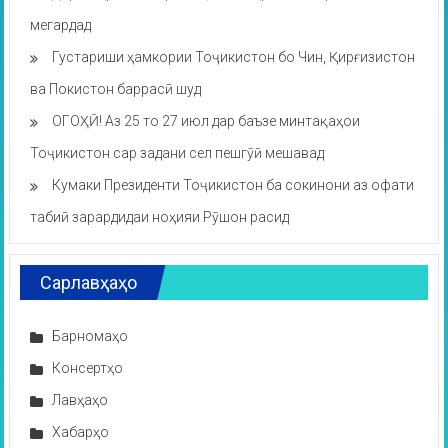
мегардад
Густариши ҳамкории Тоҷикистон бо Чин, Қирғизистон
ва Покистон баррасӣ шуд
ОГОҲӢ! Аз 25 то 27 июл дар баъзе минтақаҳои
Тоҷикистон сар задани сел пешгӯӣ мешавад
Кумаки Президенти Тоҷикистон ба сокинони аз офати
табиӣ зарардидаи ноҳияи Рӯшон расид
Сарлавҳаҳо
Барномаҳо
Консертҳо
Лавҳаҳо
Хабарҳо