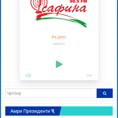
РАДИО
SAFINA.TJ
0:00
Амри Президенти ҶТ