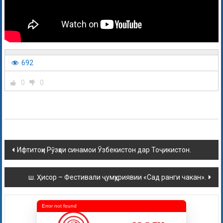
692
0
0
Ифтитоҳи Рӯзҳои синамои Ӯзбекистон дар Тоҷикистон.
ш. Ҳисор – Фестивали ҷумҳуриявии «Сад ранги чакан».
Error not found