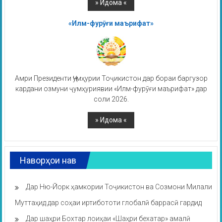
«Илм-фурӯғи маърифат»
Амри Президенти Ҷумҳурии Тоҷикистон дар бораи баргузор
кардани озмуни ҷумҳуриявии «Илм-фурӯғи маърифат» дар
соли 2026.
Наворҳои нав
Дар Ню-Йорк ҳамкории Тоҷикистон ва Созмони Милали
Муттаҳид дар соҳаи иртибототи глобалӣ баррасӣ гардид
Дар шаҳри Бохтар лоиҳаи «Шаҳри бехатар» амалӣ