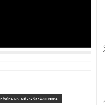
б
«
и байналмилалӣ оид ба ҳифзи пиряхҳо.
б