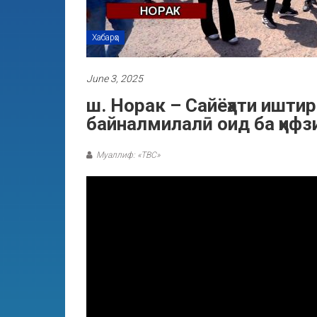
Хабарҳо
June 3, 2025
ш. Норак – Сайёҳати ишти
байналмилалӣ оид ба ҳифзи
Муаллиф: «ТВС»