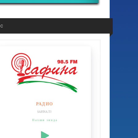
ос
РАДИО
SAFINA.TJ
Пахши зинда