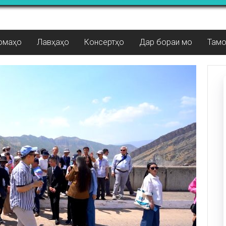
омаҳо
Лавҳаҳо
Консертҳо
Дар бораи мо
Там