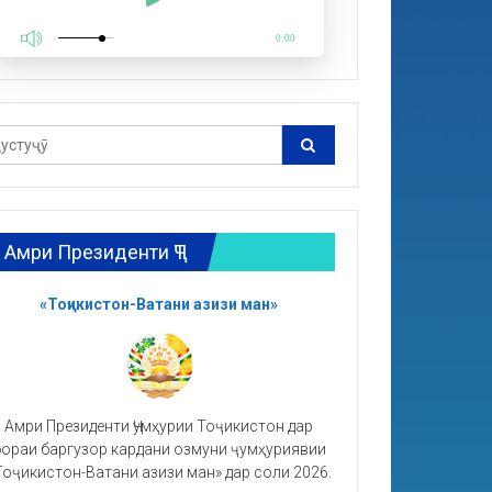
0:00
Амри Президенти ҶТ
«Тоҷикистон-Ватани азизи ман»
Амри Президенти Ҷумҳурии Тоҷикистон дар
ораи баргузор кардани озмуни ҷумҳуриявии
Тоҷикистон-Ватани азизи ман» дар соли 2026.