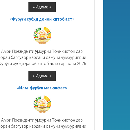
«Фурӯғи субҳи доноӣ китоб аст»
Амри Президенти Ҷумҳурии Тоҷикистон дар
ораи баргузор кардани озмуни ҷумҳуриявии
Фурӯғи субҳи доноӣ китоб аст» дар соли 2026.
«Илм-фурӯғи маърифат»
Амри Президенти Ҷумҳурии Тоҷикистон дар
ораи баргузор кардани озмуни ҷумҳуриявии