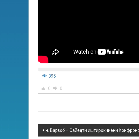
395
0
0
н. Варзоб – Сайёҳати иштирокчиёни Конфронс