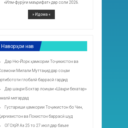
«Илм-фурӯғи маърифат» дар соли 2026.
Наворҳои нав
Дар Ню-Йорк ҳамкории Тоҷикистон ва
Созмони Милали Муттаҳид дар соҳаи
иртибототи глобалӣ баррасӣ гардид
Дар шаҳри Бохтар лоиҳаи «Шаҳри бехатар»
амалӣ мегардад
Густариши ҳамкории Тоҷикистон бо Чин,
Қирғизистон ва Покистон баррасӣ шуд
ОГОҲӢ! Аз 25 то 27 июл дар баъзе