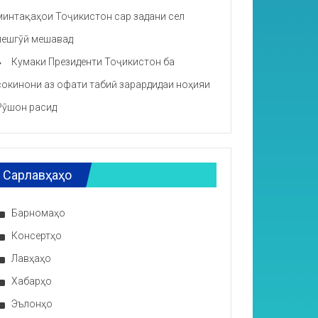
минтақаҳои Тоҷикистон сар задани сел
пешгӯӣ мешавад
Кумаки Президенти Тоҷикистон ба
сокинони аз офати табиӣ зарардидаи ноҳияи
Рӯшон расид
Сарлавҳаҳо
Барномаҳо
Консертҳо
Лавҳаҳо
Хабарҳо
Эълонҳо