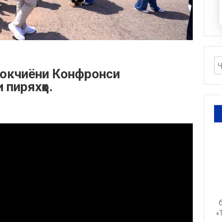
рокчиёни Конфронси
 пиряхҳо.
б
«