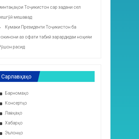
минтақаҳои Тоҷикистон сар задани сел
пешгӯӣ мешавад
Кумаки Президенти Тоҷикистон ба
сокинони аз офати табиӣ зарардидаи ноҳияи
Рӯшон расид
Сарлавҳаҳо
Барномаҳо
Консертҳо
Лавҳаҳо
Хабарҳо
Эълонҳо