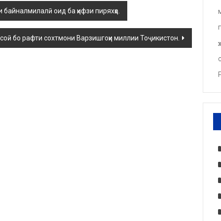
 байналмилалӣ оид ба ҳифзи пиряхҳо.
оӣ бо рафти сохтмони Варзишгоҳи миллии Тоҷикистон.