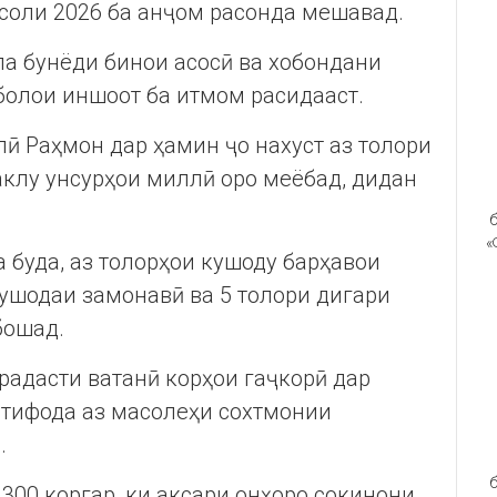
 соли 2026 ба анҷом расонда мешавад.
мла бунёди бинои асосӣ ва хобондани
болои иншоот ба итмом расидааст.
 Раҳмон дар ҳамин ҷо нахуст аз толори
аклу унсурҳои миллӣ оро меёбад, дидан
б
«
 буда, аз толорҳои кушоду барҳавои
кушодаи замонавӣ ва 5 толори дигари
бошад.
радасти ватанӣ корҳои гаҷкорӣ дар
истифода аз масолеҳи сохтмонии
.
б
300 коргар, ки аксари онҳоро сокинони