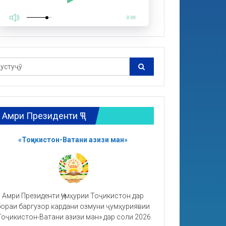
0:00
Амри Президенти ҶТ
«Тоҷикистон-Ватани азизи ман»
Амри Президенти Ҷумҳурии Тоҷикистон дар
ораи баргузор кардани озмуни ҷумҳуриявии
Тоҷикистон-Ватани азизи ман» дар соли 2026.