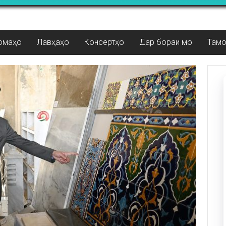
омаҳо
Лавҳаҳо
Консертҳо
Дар бораи мо
Там