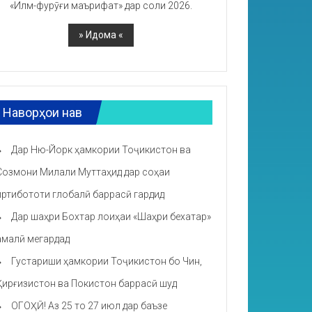
«Илм-фурӯғи маърифат» дар соли 2026.
Наворҳои нав
Дар Ню-Йорк ҳамкории Тоҷикистон ва
Созмони Милали Муттаҳид дар соҳаи
иртибототи глобалӣ баррасӣ гардид
Дар шаҳри Бохтар лоиҳаи «Шаҳри бехатар»
амалӣ мегардад
Густариши ҳамкории Тоҷикистон бо Чин,
Қирғизистон ва Покистон баррасӣ шуд
ОГОҲӢ! Аз 25 то 27 июл дар баъзе