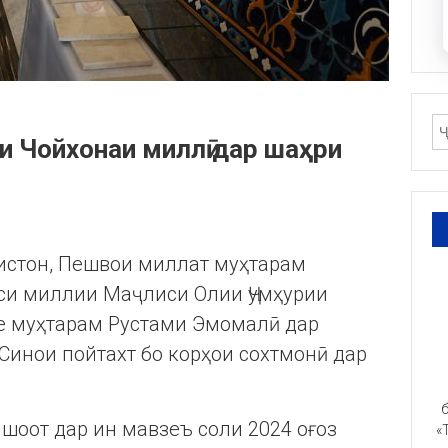
и Чойхонаи миллӣ дар шаҳри
кистон, Пешвои миллат муҳтарам
си миллии Маҷлиси Олии Ҷумҳурии
е муҳтарам Рустами Эмомалӣ дар
инои пойтахт бо корҳои сохтмонӣ дар
б
ншоот дар ин мавзеъ соли 2024 оғоз
«