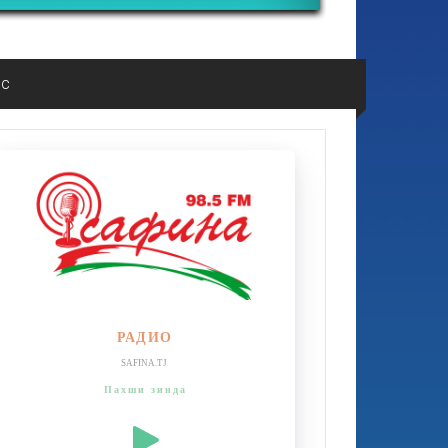
ос
РАДИО
SAFINA.TJ
Пахши зинда