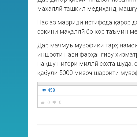
маҳаллӣ ташкил медиҳанд, машғул
Пас аз мавриди истифода қарор д
сокини маҳаллӣ бо кор таъмин м
Дар маҷмуъ мувофиқи тарҳ намои 
иншооти нави фарҳангиву хизмат
нақшу нигори миллӣ сохта шуда, 
қабули 5000 мизоҷ шароити муво
458
0
0