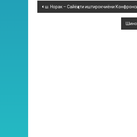
ш. Норак – Сайёҳати иштирокчиёни Конфронси
Шинос