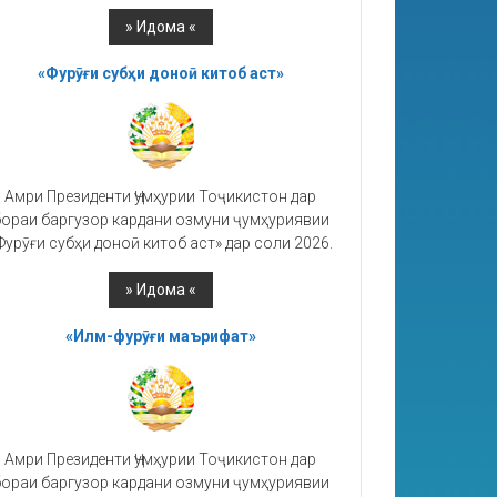
«Фурӯғи субҳи доноӣ китоб аст»
Амри Президенти Ҷумҳурии Тоҷикистон дар
ораи баргузор кардани озмуни ҷумҳуриявии
Фурӯғи субҳи доноӣ китоб аст» дар соли 2026.
«Илм-фурӯғи маърифат»
Амри Президенти Ҷумҳурии Тоҷикистон дар
ораи баргузор кардани озмуни ҷумҳуриявии