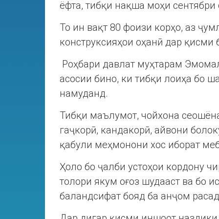
ёфта, тибқи нақша моҳи сентябри
То ин вақт 80 фоизи корҳо, аз ҷу
конструксияҳои оҳанӣ дар қисми 
Роҳбари давлат муҳтарам Эмомалӣ
асосии бино, ки тибқи лоиҳа бо ш
намуданд.
Тибқи маълумот, чойхона сеошёна
гаҷкорӣ, кандакорӣ, айвони боло
қабули меҳмонони хос иборат ме
Ҳоло бо ҷалби устоҳои кордону чи
толори якум оғоз шудааст ва бо 
баландсифат бояд ба анҷом расад
Дар дигар қисми иншоот наздики 