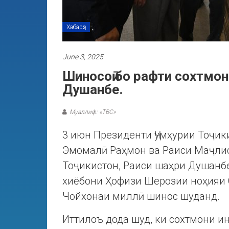
Хабарҳо
June 3, 2025
Шиносоӣ бо рафти сохтмон
Душанбе.
Муаллиф: «ТВС»
3 июн Президенти Ҷумҳурии Тоҷи
Эмомалӣ Раҳмон ва Раиси Маҷли
Тоҷикистон, Раиси шаҳри Душанб
хиёбони Ҳофизи Шерозии ноҳияи С
Чойхонаи миллӣ шинос шуданд.
Иттилоъ дода шуд, ки сохтмони и