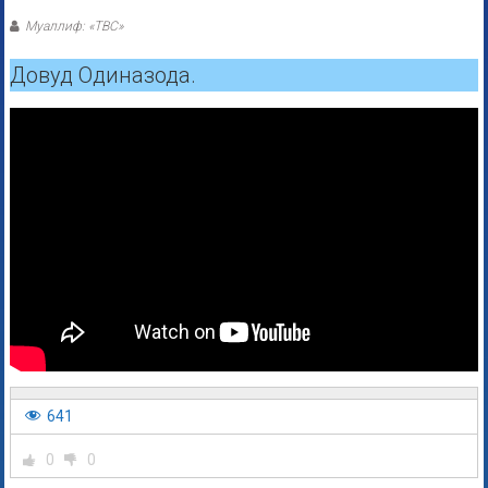
Муаллиф: «ТВС»
Довуд Одиназода.
641
0
0