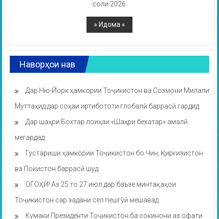
соли 2026.
Наворҳои нав
Дар Ню-Йорк ҳамкории Тоҷикистон ва Созмони Милали
Муттаҳид дар соҳаи иртибототи глобалӣ баррасӣ гардид
Дар шаҳри Бохтар лоиҳаи «Шаҳри бехатар» амалӣ
мегардад
Густариши ҳамкории Тоҷикистон бо Чин, Қирғизистон
ва Покистон баррасӣ шуд
ОГОҲӢ! Аз 25 то 27 июл дар баъзе минтақаҳои
Тоҷикистон сар задани сел пешгӯӣ мешавад
Кумаки Президенти Тоҷикистон ба сокинони аз офати