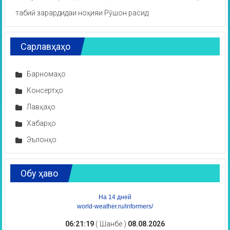
табиӣ зарардидаи ноҳияи Рӯшон расид
Сарлавҳаҳо
Барномаҳо
Консертҳо
Лавҳаҳо
Хабарҳо
Эълонҳо
Обу ҳаво
На 14 дней
world-weather.ru/informers/
06:21:19
( Шанбе )
08.08.2026