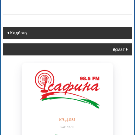
Кадбону
Қисмат
РАДИО
SAFINA.TJ