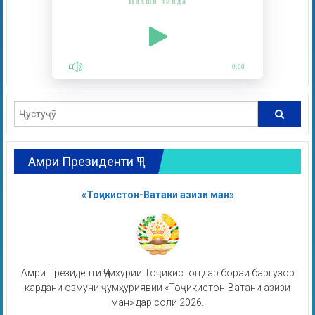
Пахши зинда
0:00
Амри Президенти ҶТ
«Тоҷикистон-Ватани азизи ман»
Амри Президенти Ҷумҳурии Тоҷикистон дар бораи баргузор
кардани озмуни ҷумҳуриявии «Тоҷикистон-Ватани азизи
ман» дар соли 2026.