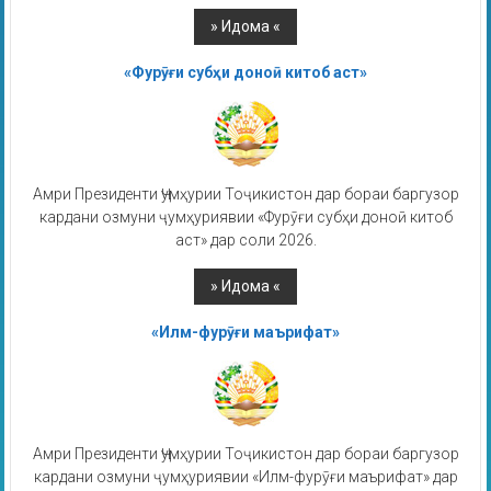
«Фурӯғи субҳи доноӣ китоб аст»
Амри Президенти Ҷумҳурии Тоҷикистон дар бораи баргузор
кардани озмуни ҷумҳуриявии «Фурӯғи субҳи доноӣ китоб
аст» дар соли 2026.
«Илм-фурӯғи маърифат»
Амри Президенти Ҷумҳурии Тоҷикистон дар бораи баргузор
кардани озмуни ҷумҳуриявии «Илм-фурӯғи маърифат» дар