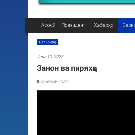
Асосӣ
Президент
Хабарҳо
Барн
Барномаҳо
June 10, 2025
Занон ва пиряхҳо
Муаллиф: «ТВС»