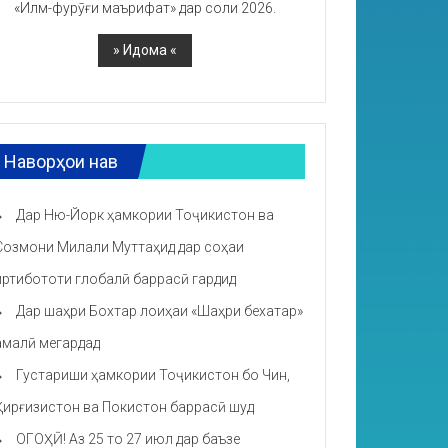
«Илм-фурӯғи маърифат» дар соли 2026.
Наворҳои нав
Дар Ню-Йорк ҳамкории Тоҷикистон ва
Созмони Милали Муттаҳид дар соҳаи
иртибототи глобалӣ баррасӣ гардид
Дар шаҳри Бохтар лоиҳаи «Шаҳри бехатар»
амалӣ мегардад
Густариши ҳамкории Тоҷикистон бо Чин,
Қирғизистон ва Покистон баррасӣ шуд
ОГОҲӢ! Аз 25 то 27 июл дар баъзе