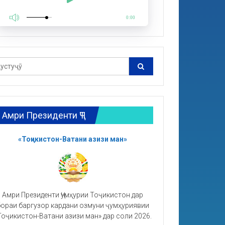
0:00
Амри Президенти ҶТ
«Тоҷикистон-Ватани азизи ман»
Амри Президенти Ҷумҳурии Тоҷикистон дар
ораи баргузор кардани озмуни ҷумҳуриявии
Тоҷикистон-Ватани азизи ман» дар соли 2026.