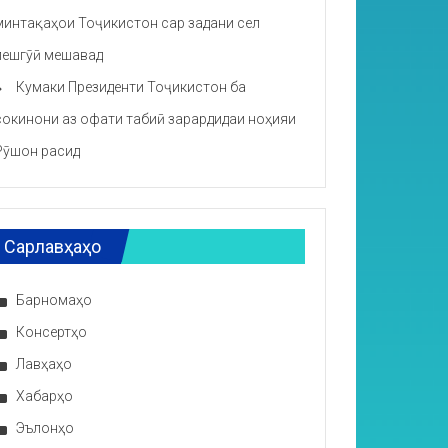
минтақаҳои Тоҷикистон сар задани сел
пешгӯӣ мешавад
Кумаки Президенти Тоҷикистон ба
сокинони аз офати табиӣ зарардидаи ноҳияи
Рӯшон расид
Сарлавҳаҳо
Барномаҳо
Консертҳо
Лавҳаҳо
Хабарҳо
Эълонҳо