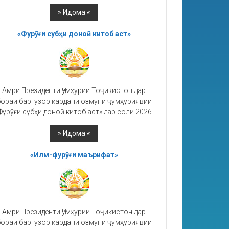
«Фурӯғи субҳи доноӣ китоб аст»
Амри Президенти Ҷумҳурии Тоҷикистон дар
ораи баргузор кардани озмуни ҷумҳуриявии
Фурӯғи субҳи доноӣ китоб аст» дар соли 2026.
«Илм-фурӯғи маърифат»
Амри Президенти Ҷумҳурии Тоҷикистон дар
ораи баргузор кардани озмуни ҷумҳуриявии