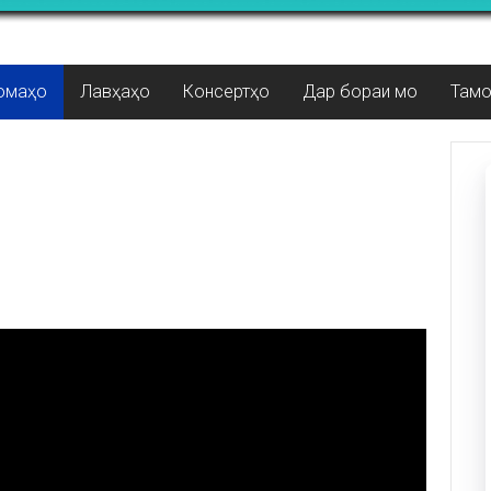
омаҳо
Лавҳаҳо
Консертҳо
Дар бораи мо
Там