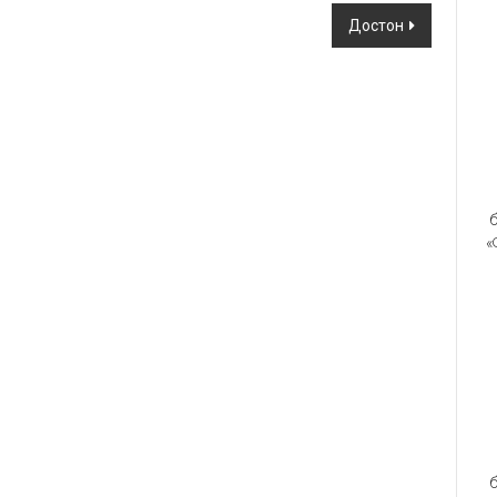
Достон
б
«
б