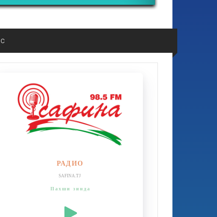
ос
РАДИО
SAFINA.TJ
Пахши зинда