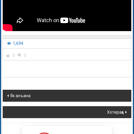
1,694
0
0
Як анъана
Хотираҳо