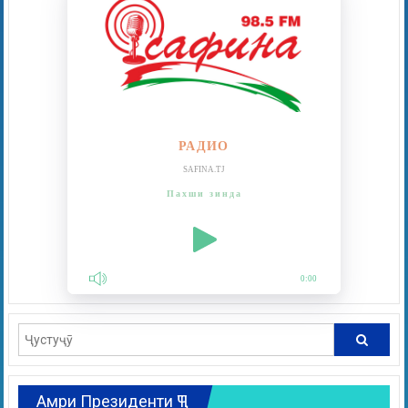
РАДИО
SAFINA.TJ
Пахши зинда
0:00
Амри Президенти ҶТ