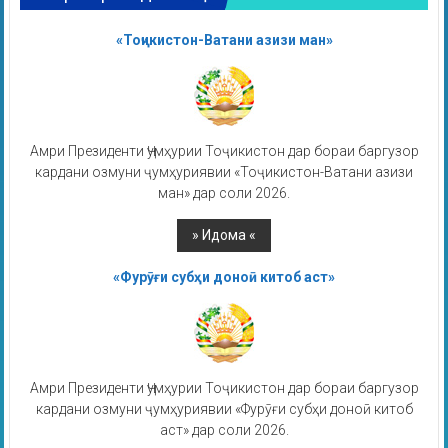
«Тоҷикистон-Ватани азизи ман»
Амри Президенти Ҷумҳурии Тоҷикистон дар бораи баргузор
кардани озмуни ҷумҳуриявии «Тоҷикистон-Ватани азизи
ман» дар соли 2026.
«Фурӯғи субҳи доноӣ китоб аст»
Амри Президенти Ҷумҳурии Тоҷикистон дар бораи баргузор
кардани озмуни ҷумҳуриявии «Фурӯғи субҳи доноӣ китоб
аст» дар соли 2026.