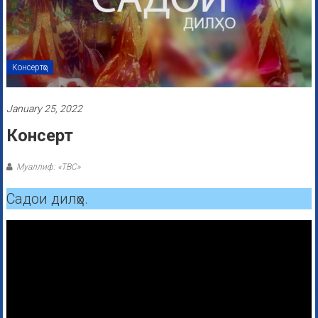
Консертҳо
January 25, 2022
Консерт
Муаллиф: «ТВС»
Садои дилҳо.