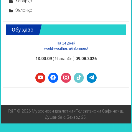
Хабарҳо
Эълонҳо
Обу ҳаво
На 14 дней
world-weather.ru/informers/
13:00:09
( Якшанбе )
09.08.2026
R&T © 2026 Муассисаи давлатии «Телевизиони Сафина» ш.
Душанбе к. Беҳзод 25.