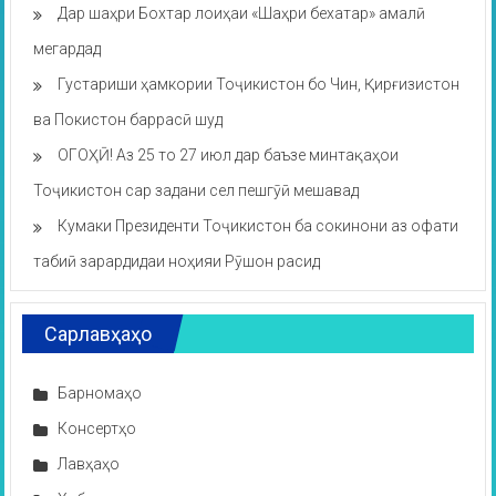
Дар шаҳри Бохтар лоиҳаи «Шаҳри бехатар» амалӣ
мегардад
Густариши ҳамкории Тоҷикистон бо Чин, Қирғизистон
ва Покистон баррасӣ шуд
ОГОҲӢ! Аз 25 то 27 июл дар баъзе минтақаҳои
Тоҷикистон сар задани сел пешгӯӣ мешавад
Кумаки Президенти Тоҷикистон ба сокинони аз офати
табиӣ зарардидаи ноҳияи Рӯшон расид
Сарлавҳаҳо
Барномаҳо
Консертҳо
Лавҳаҳо