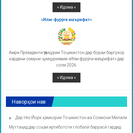
«Илм-фурӯғи маърифат»
Амри Президенти Ҷумҳурии Тоҷикистон дар бораи баргузор
кардани озмуни ҷумҳуриявии «Илм-фурӯғи маърифат» дар
соли 2026.
Наворҳои нав
Дар Ню-Йорк ҳамкории Тоҷикистон ва Созмони Милали
Муттаҳид дар соҳаи иртибототи глобалӣ баррасӣ гардид