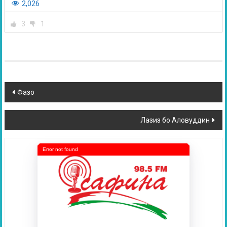
2,026
3
1
Фазо
Лазиз бо Аловуддин
Error not found