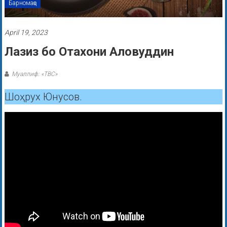
Барномаҳо
April 19, 2023
Лазиз бо Отахони Аловуддин
Муаллиф: «ТВС»
Шоҳрух Юнусов.