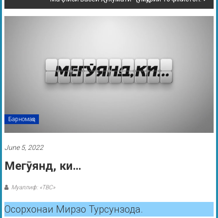
Барномаҳо
June 5, 2022
Мегӯянд, ки…
Муаллиф: «ТВС»
Осорхонаи Мирзо Турсунзода.