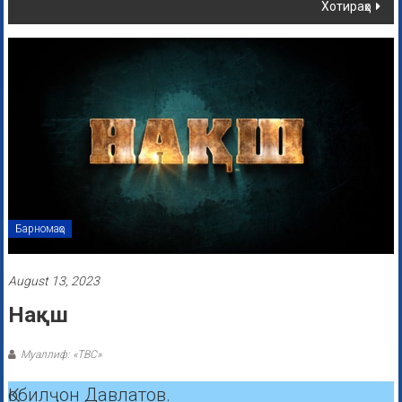
Хотираҳо
Барномаҳо
August 13, 2023
Нақш
Муаллиф: «ТВС»
Қобилҷон Давлатов.