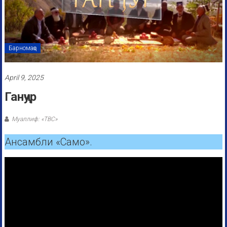
Барномаҳо
April 9, 2025
Ганҷур
Муаллиф: «ТВС»
Ансамбли «Само».