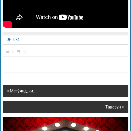
474
0
0
Мегӯянд, ки…
Тавозун