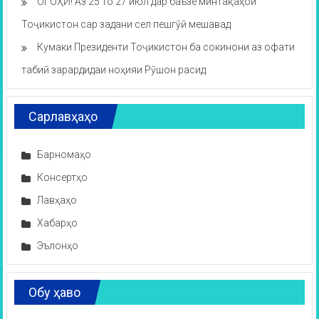
ОГОҲӢ! Аз 25 то 27 июл дар баъзе минтақаҳои
Тоҷикистон сар задани сел пешгӯӣ мешавад
Кумаки Президенти Тоҷикистон ба сокинони аз офати
табиӣ зарардидаи ноҳияи Рӯшон расид
Сарлавҳаҳо
Барномаҳо
Консертҳо
Лавҳаҳо
Хабарҳо
Эълонҳо
Обу ҳаво