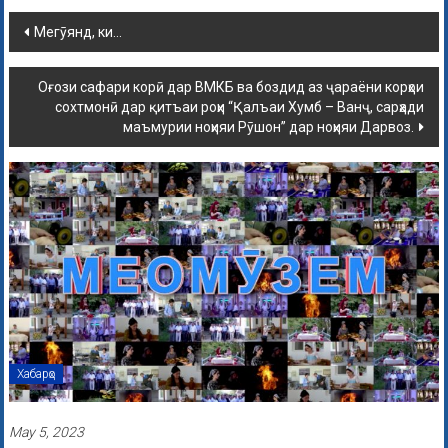
Мегӯянд, ки…
Оғози сафари корӣ дар ВМКБ ва боздид аз ҷараёни корҳои
сохтмонӣ дар қитъаи роҳи “Қалъаи Хумб – Ванҷ, сарҳади
маъмурии ноҳияи Рӯшон” дар ноҳияи Дарвоз.
Хабарҳо
May 5, 2023