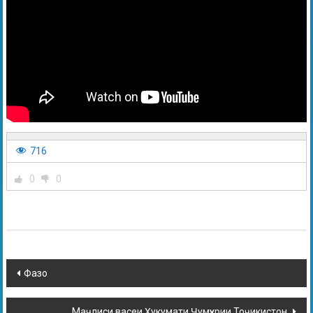
716
0
0
Фазо
Маҷлиси васеи Ҳукумати Ҷумҳурии Тоҷикистон.