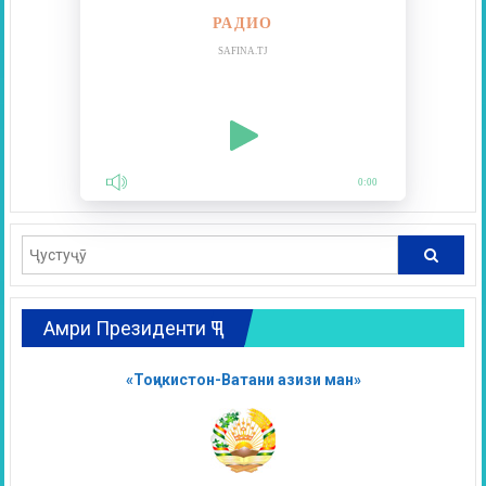
РАДИО
SAFINA.TJ
0:00
Амри Президенти ҶТ
«Тоҷикистон-Ватани азизи ман»