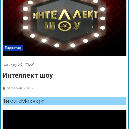
Барномаҳо
January 21, 2023
Интеллект шоу
Муаллиф: «ТВС»
Тими «Меҳвар».