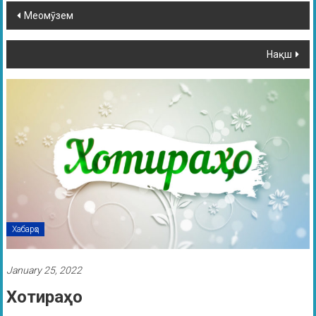
Меомӯзем
Нақш
Хабарҳо
January 25, 2022
Хотираҳо