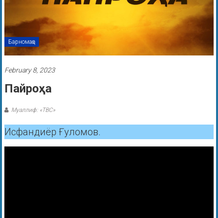
Барномаҳо
February 8, 2023
Пайроҳа
Муаллиф: «ТВС»
Исфандиёр Ғуломов.