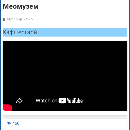
Меомӯзем
Муаллиф: «ТВС»
Кафшергарӣ.
460