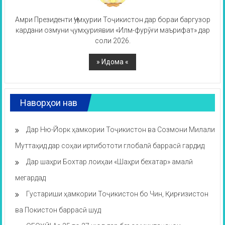
Амри Президенти Ҷумҳурии Тоҷикистон дар бораи баргузор
кардани озмуни ҷумҳуриявии «Илм-фурӯғи маърифат» дар
соли 2026.
Наворҳои нав
Дар Ню-Йорк ҳамкории Тоҷикистон ва Созмони Милали
Муттаҳид дар соҳаи иртибототи глобалӣ баррасӣ гардид
Дар шаҳри Бохтар лоиҳаи «Шаҳри бехатар» амалӣ
мегардад
Густариши ҳамкории Тоҷикистон бо Чин, Қирғизистон
ва Покистон баррасӣ шуд