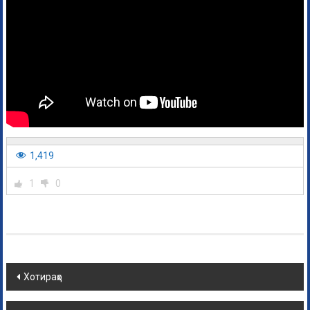
1,419
1
0
Хотираҳо