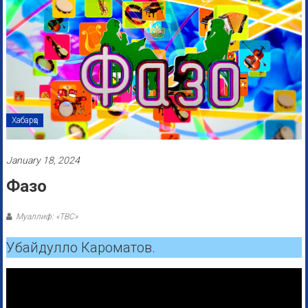
Хабарҳо
January 18, 2024
Фазо
Муаллиф: «ТВС»
Убайдулло Кароматов.