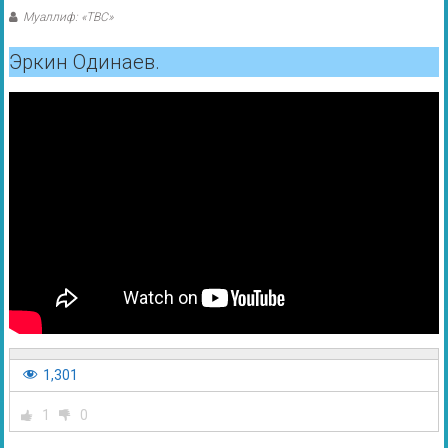
Муаллиф: «ТВС»
Эркин Одинаев.
1,301
1
0