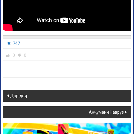
747
0
0
Дар деҳа
Анҷумани Наврӯз