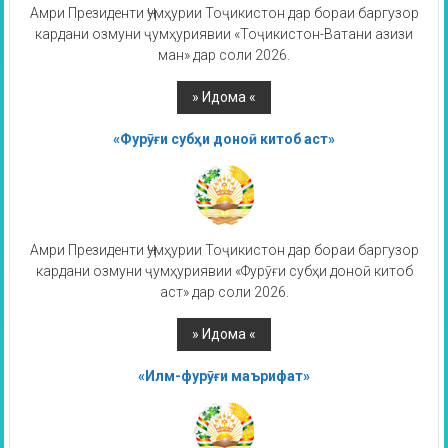
Амри Президенти Ҷумҳурии Тоҷикистон дар бораи баргузор
кардани озмуни ҷумҳуриявии «Тоҷикистон-Ватани азизи
ман» дар соли 2026.
«Фурӯғи субҳи доноӣ китоб аст»
Амри Президенти Ҷумҳурии Тоҷикистон дар бораи баргузор
кардани озмуни ҷумҳуриявии «Фурӯғи субҳи доноӣ китоб
аст» дар соли 2026.
«Илм-фурӯғи маърифат»