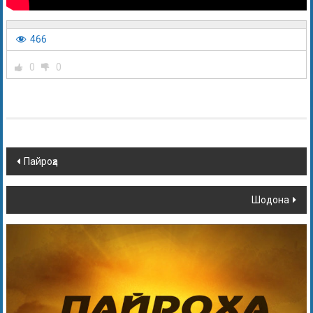
466
0
0
Пайроҳа
Шодона