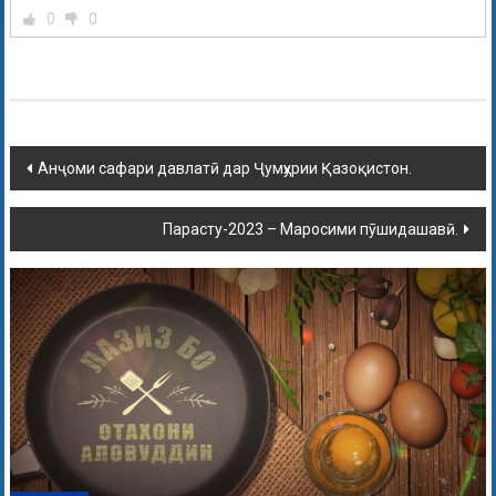
0
0
Анҷоми сафари давлатӣ дар Ҷумҳурии Қазоқистон.
Парасту-2023 – Маросими пӯшидашавӣ.