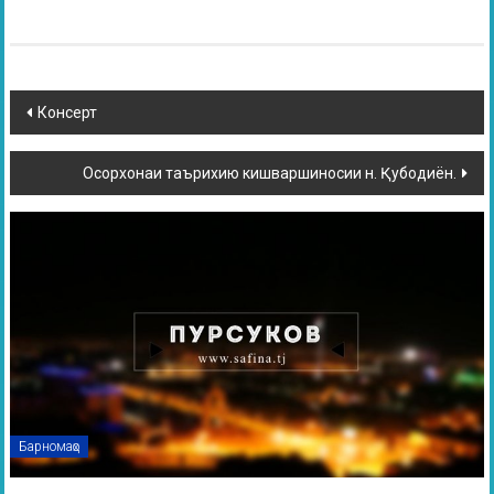
Консерт
Осорхонаи таърихию кишваршиносии н. Қубодиён.
Барномаҳо