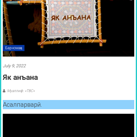
Барномаҳо
July 9, 2022
Як анъана
Муаллиф: «ТВС»
Асалпарварӣ.