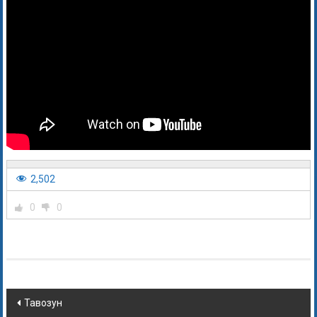
2,502
0
0
Тавозун