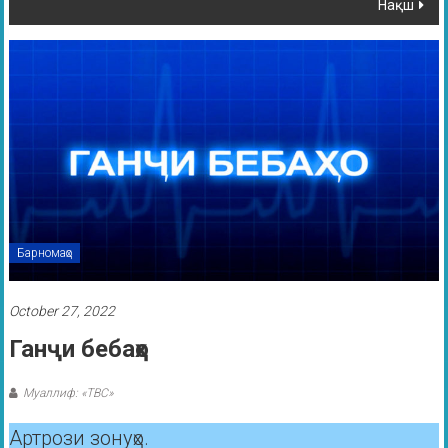
Нақш
Барномаҳо
October 27, 2022
Ганҷи бебаҳо
Муаллиф: «ТВС»
Артрози зонуҳо.