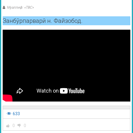
Муаллиф: «ТВС»
Занбӯрпарварӣ н. Файзобод.
633
0
0