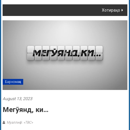
Хотираҳо
Барномаҳо
August 13, 2023
Мегӯянд, ки…
Муаллиф: «ТВС»