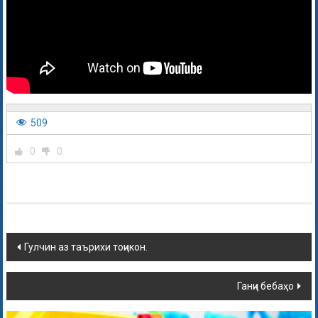
509
0
0
Гулчин аз таърихи тоҷикон.
Ганҷи бебаҳо