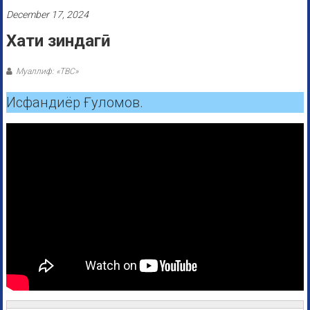
December 17, 2024
Хати зиндагӣ
Муаллиф: «ТВС»
Исфандиёр Ғуломов.