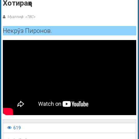
Хотираҳо
Муаллиф: «ТВС»
Некрӯз Пиронов.
619