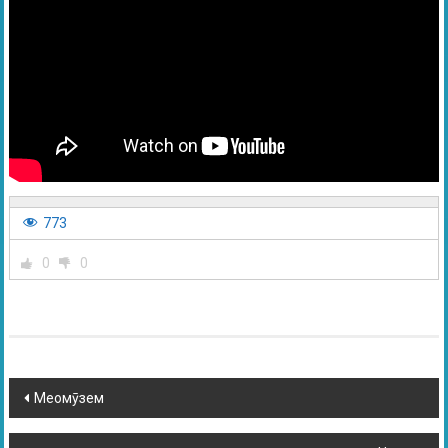
773
0
0
Меомӯзем