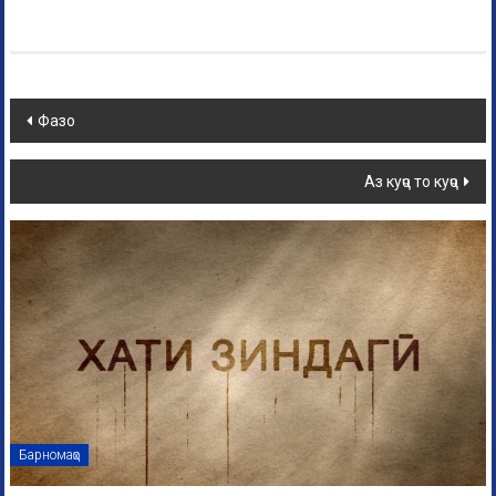
Фазо
Аз куҷо то куҷо
Барномаҳо