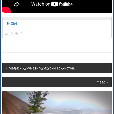
354
0
0
Маҷлиси Ҳукумати Ҷумҳурии Тоҷикистон.
Фазо