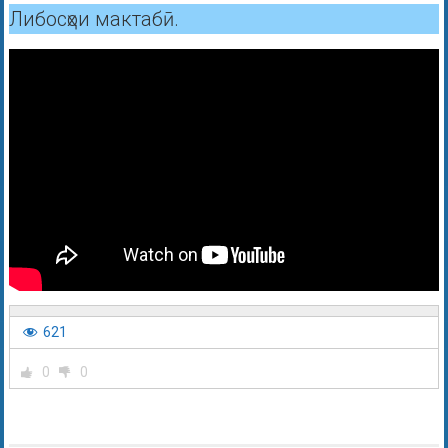
Либосҳои мактабӣ.
621
0
0