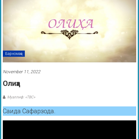
Барномаҳо
November 11, 2022
Олиҳа
Муаллиф: «ТВС»
Саида Сафарзода.