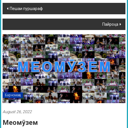
Пешаи пуршараф
Пайроҳа
Барномаҳо
August 26, 2022
Меомӯзем