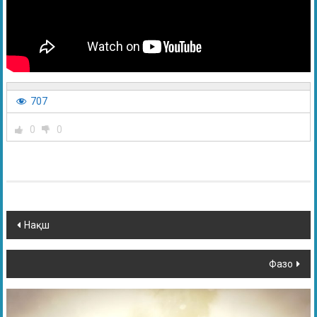
707
0
0
Нақш
Фазо