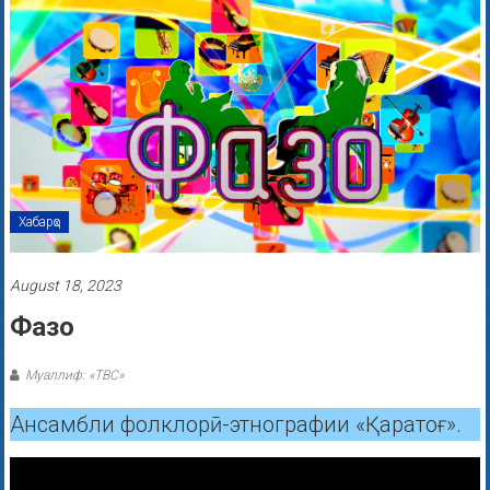
Хабарҳо
August 18, 2023
Фазо
Муаллиф: «ТВС»
Ансамбли фолклорӣ-этнографии «Қаратоғ».