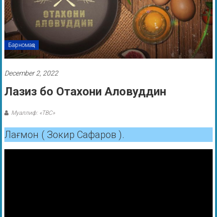
Барномаҳо
December 2, 2022
Лазиз бо Отахони Аловуддин
Муаллиф: «ТВС»
Лағмон ( Зокир Сафаров ).