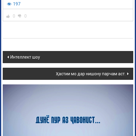
197
0
0
Интеллект шоу
Ҳастии мо дар нишону парчам аст.