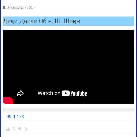
Муаллиф: «ТВС»
Деҳаи Дараи Об н. Ш. Шоҳин.
1,173
0
0