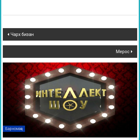
Чарх бизан
Мерос
Барномаҳо