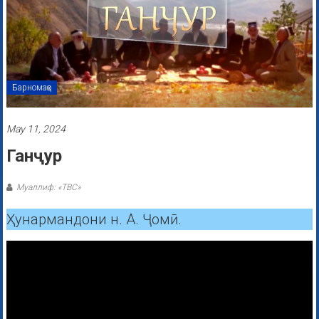
Барномаҳо
May 11, 2024
Ганҷур
Муаллиф: «ТВС»
Ҳунармандони н. А. Ҷомӣ.