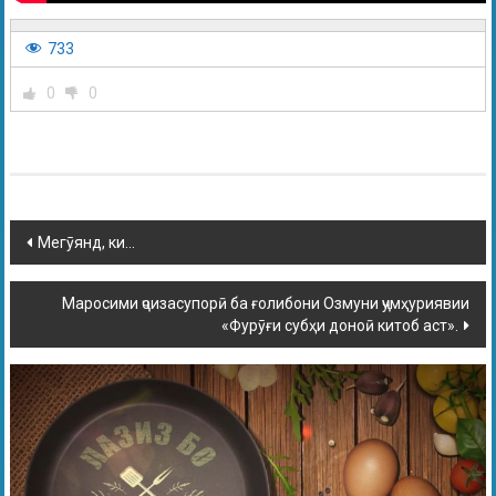
733
0
0
Мегӯянд, ки…
Маросими ҷоизасупорӣ ба ғолибони Озмуни ҷумҳуриявии
«Фурӯғи субҳи доноӣ китоб аст».