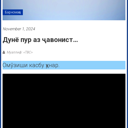
Барномаҳо
November 1, 2024
Дунё пур аз ҷавонист…
Муаллиф: «ТВС»
Омӯзиши касбу ҳунар.