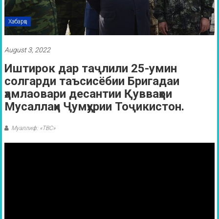
Хабарҳо
August 3, 2022
Иштирок дар таҷлили 25-умин
солгарди таъсисёбии Бригадаи
ҳамлаовари десантии Қувваҳои
Мусаллаҳи Ҷумҳурии Тоҷикистон.
Муаллиф: «ТВС»