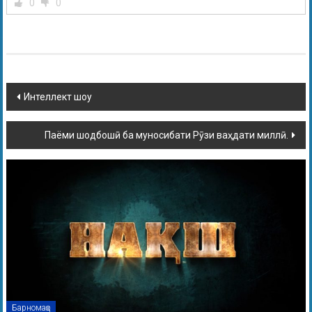
0
0
Интеллект шоу
Паёми шодбошӣ ба муносибати Рӯзи ваҳдати миллӣ.
Барномаҳо