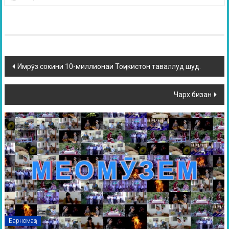
Имрӯз сокини 10-миллионаи Тоҷикистон таваллуд шуд.
Чарх бизан
Барномаҳо