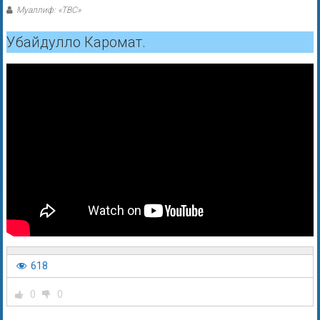
Муаллиф: «ТВС»
Убайдулло Каромат.
618
0
0