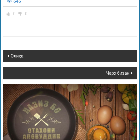
646
0
0
Олиҳа
Чарх бизан