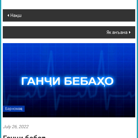
Нақш
Як анъана
Барномаҳо
July 26, 2022