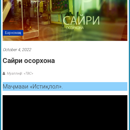
Барномаҳо
October 4, 2022
Сайри осорхона
Муаллиф: «ТВС»
Маҷмааи «Истиқлол».