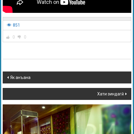
851
0
0
Як анъана
Хати зиндагӣ