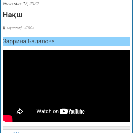
November 15, 2022
Нақш
Муаллиф: «ТВС»
Заррина Бадалова.