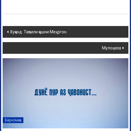
Хуҷанд. Таҷлили ҷашни Меҳргон.
Мулоҳиза
Барномаҳо