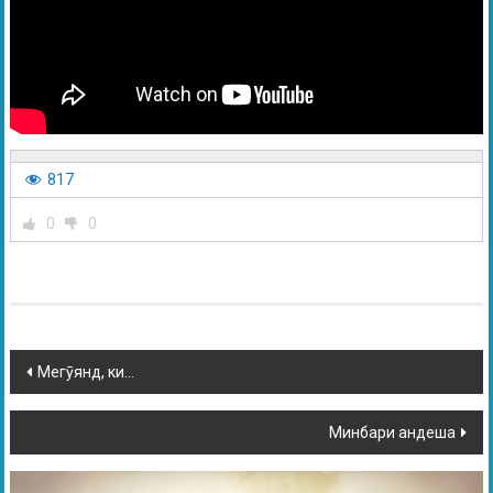
817
0
0
Мегӯянд, ки…
Минбари андеша