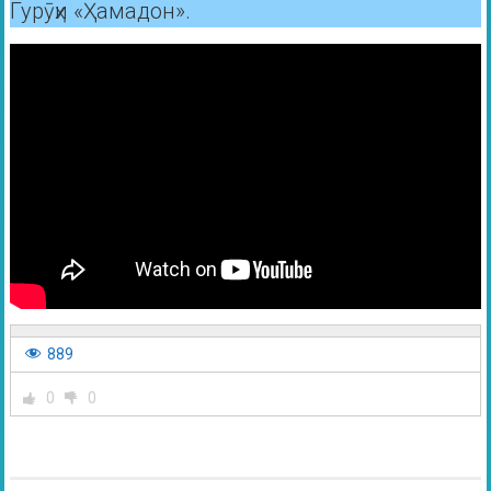
Гурӯҳи «Ҳамадон».
889
0
0