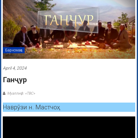
Барномаҳо
April 4, 2024
Ганҷур
Муаллиф: «ТВС»
Наврӯзи н. Мастчоҳ.