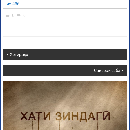
436
0
0
Хотираҳо
Сайёраи сабз