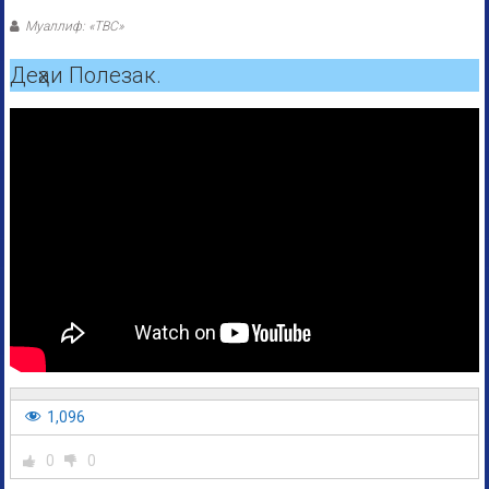
Муаллиф: «ТВС»
Деҳаи Полезак.
1,096
0
0