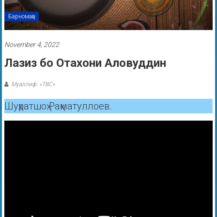
Барномаҳо
November 4, 2022
Лазиз бо Отахони Аловуддин
Муаллиф: «ТВС»
Шуҳратшоҳ Раҳматуллоев.