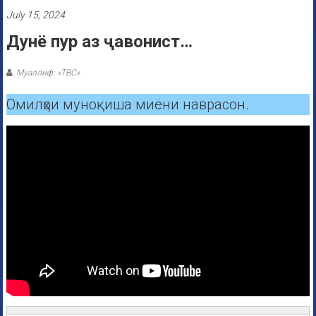
July 15, 2024
Дунё пур аз ҷавонист…
Муаллиф: «ТВС»
Омилҳои муноқиша миёни наврасон.