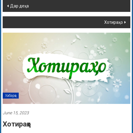
Дар деҳа
Хотираҳо
Хабарҳо
June 15, 2023
Хотираҳо