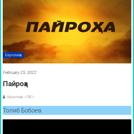
Барномаҳо
February 25, 2022
Пайроҳа
Муаллиф: «ТВС»
Толиб Бобоев.