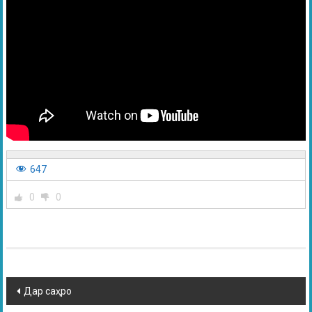
647
0
0
Дар саҳро