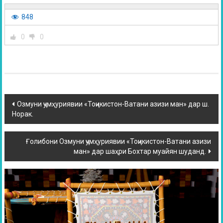
848
0
0
Озмуни ҷумҳуриявии «Тоҷикистон-Ватани азизи ман» дар ш.
Норак.
Ғолибони Озмуни ҷумҳуриявии «Тоҷикистон-Ватани азизи
ман» дар шаҳри Бохтар муайян шуданд.