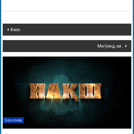
Фазо
Мегӯянд, ки…
Барномаҳо