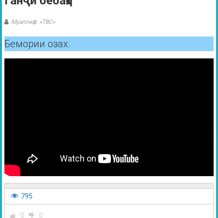
Ганҷи бебаҳо
Муаллиф: «ТВС»
Бемории озах.
795
0
0