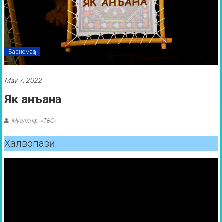
Барномаҳо
May 7, 2022
Як анъана
Муаллиф: «ТВС»
Ҳалвопазӣ.