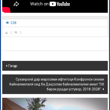
538
0
0
Ганҷур
Суханронӣ дар маросими ифтитоҳи Конфронси сеюми
байналмилалӣ оид ба Даҳсолаи байналмилалии амал “Об
барои рушди устувор, 2018-2028”.