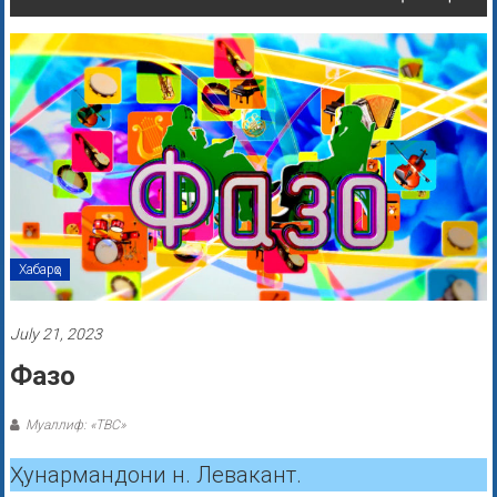
Хабарҳо
July 21, 2023
Фазо
Муаллиф: «ТВС»
Ҳунармандони н. Левакант.