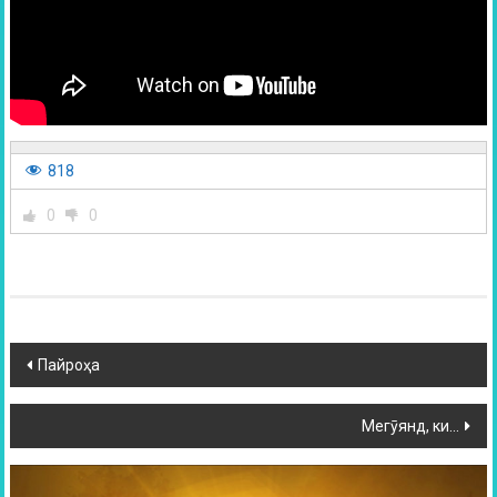
818
0
0
Пайроҳа
Мегӯянд, ки…