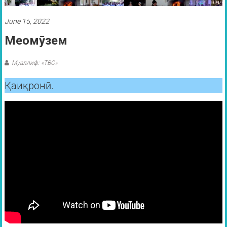
June 15, 2022
Меомӯзем
Муаллиф: «ТВС»
Қаиқронӣ.