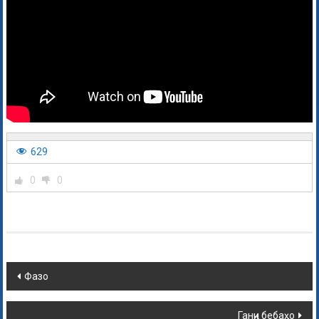
629
0
0
Фазо
Ганҷи бебаҳо