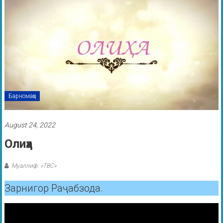
Барномаҳо
August 24, 2022
Олиҳа
Муаллиф: «ТВС»
Зарнигор Раҷабзода.