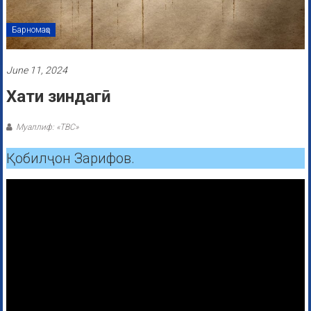
Барномаҳо
June 11, 2024
Хати зиндагӣ
Муаллиф: «ТВС»
Қобилҷон Зарифов.